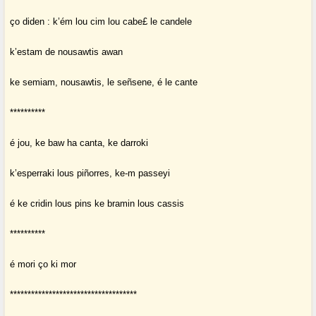
ço diden : k’ém lou cim lou cabe£ le candele
k’estam de nousawtis awan
ke semiam, nousawtis, le señsene, é le cante
**********
é jou, ke baw ha canta, ke darroki
k’esperraki lous piñorres, ke-m passeyi
é ke cridin lous pins ke bramin lous cassis
**********
é mori ço ki mor
************************************