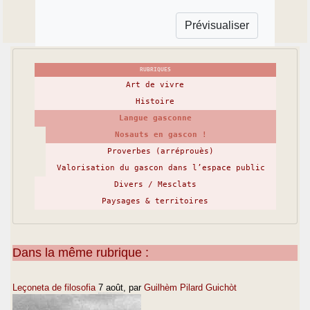
RUBRIQUES
Art de vivre
Histoire
Langue gasconne
Nosauts en gascon !
Proverbes (arréprouès)
Valorisation du gascon dans l’espace public
Divers / Mesclats
Paysages & territoires
Dans la même rubrique :
Leçoneta de filosofia
7 août
, par
Guilhèm Pilard Guichòt