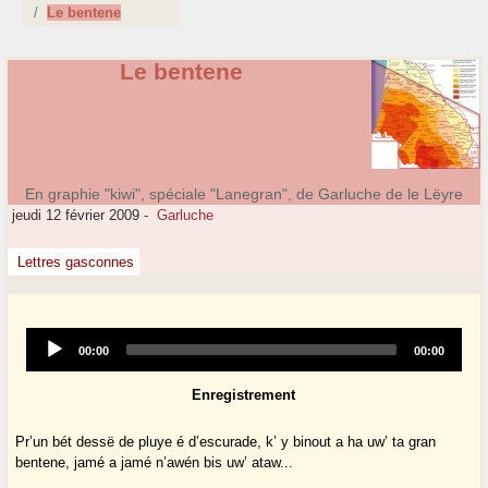
Le bentene
Le bentene
En graphie "kiwi", spéciale "Lanegran", de Garluche de le Lëyre
jeudi 12 février 2009
-
Garluche
Lettres gasconnes
Audio
Current
Total
00:00
00:00
Player
time
duration
Enregistrement
Pr’un bét dessë de pluye é d’escurade, k’ y binout a ha uw’ ta gran
bentene, jamé a jamé n’awén bis uw’ ataw...