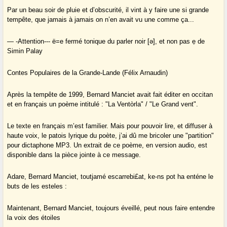
Par un beau soir de pluie et d’obscurité, il vint à y faire une si grande
tempête, que jamais à jamais on n’en avait vu une comme ça...
— -Attention--- ë=e fermé tonique du parler noir [ә], et non pas ẹ de
Simin Palay
Contes Populaires de la Grande-Lande (Félix Arnaudin)
Après la tempête de 1999, Bernard Manciet avait fait éditer en occitan
et en français un poème intitulé : "La Ventòrla" / "Le Grand vent".
Le texte en français m’est familier. Mais pour pouvoir lire, et diffuser à
haute voix, le patois lyrique du poète, j’ai dû me bricoler une "partition"
pour dictaphone MP3. Un extrait de ce poème, en version audio, est
disponible dans la pièce jointe à ce message.
Adare, Bernard Manciet, toutjamé escarrebi£at, ke-ns pot ha enténe le
buts de les esteles :
Maintenant, Bernard Manciet, toujours éveillé, peut nous faire entendre
la voix des étoiles