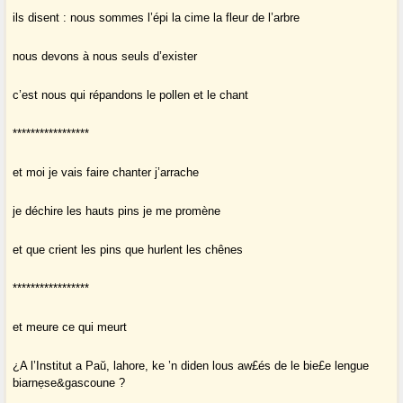
ils disent : nous sommes l’épi la cime la fleur de l’arbre
nous devons à nous seuls d’exister
c’est nous qui répandons le pollen et le chant
*****************
et moi je vais faire chanter j’arrache
je déchire les hauts pins je me promène
et que crient les pins que hurlent les chênes
*****************
et meure ce qui meurt
¿A l’Institut a Paŭ, lahore, ke ’n diden lous aw£és de le bie£e lengue
biarnẹse&gascoune ?