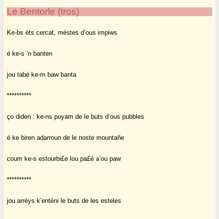
Le Bentorle (tros)
Ke-bs éts cercat, méstes d’ous impiws
é ke-s ’n banten
jou tabé ke-m baw banta
**********
ço diden : ke-ns puyam de le buts d’ous pubbles
é ke biren adarroun de le noste mountañe
coum ke-s estourbi£e lou pa£é a’ou paw
**********
jou arréys k’enténi le buts de les esteles