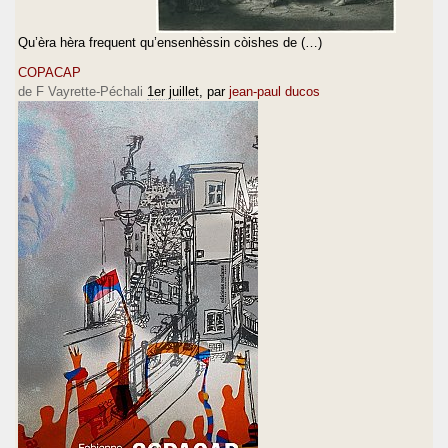
Qu’èra hèra frequent qu’ensenhèssin còishes de (…)
COPACAP
de F Vayrette-Péchali
1er juillet
, par
jean-paul ducos