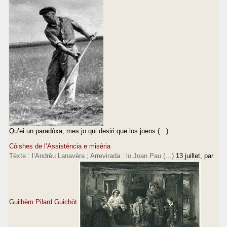
Qu’ei un paradòxa, mes jo qui desiri que los joens (…)
Còishes de l’Assisténcia e misèria
Tèxte : l’Andrèu Lanavèra ; Arrevirada : lo Joan Pau (…)
13 juillet
, par
Guilhèm Pilard Guichòt