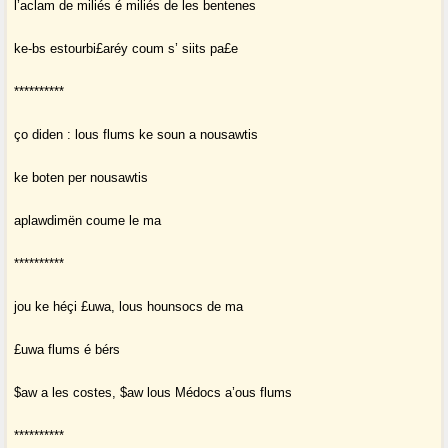
l’aclam de miliés é miliés de les bentenes
ke-bs estourbi£aréy coum s’ siits pa£e
**********
ço diden : lous flums ke soun a nousawtis
ke boten per nousawtis
aplawdimën coume le ma
**********
jou ke héçi £uwa, lous hounsocs de ma
£uwa flums é bérs
$aw a les costes, $aw lous Médocs a’ous flums
**********