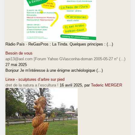
Ràdio País · ReGasPros : La Tinda. Quelques principes : (…)
Besoin de vous
api13@aol.com [Forum Yahoo GVasconha-doman 2005-05-27 n° (…)
27 mai 2025
Bonjour Je m'intéresse à une énigme archéologique (…)
Linxe - sculptures d’arbre sur pied
dret de la natura a l’escultura !
16 avril 2025
, par
Tederic MERGER