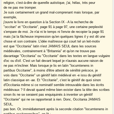
religion, c'est-à-dire de querelle autistique, j'ai, hélas, très peur
de ne pas me tromper.
Je suis certainement un grand mal-comprenant mais lorsque, par
exemple,
j'ouvre le livre en question à la Section IX - A la recherche de
"occitan" et "Occitanie", page 91 à page 97, une certaine perplexité
s'empare de moi. Je n'ai ni le temps ni l'envie de recopier la page 91
mais j'ai la fâcheuse impression qu'en quelques lignes il y est dit une
chose et son contraire. L'idée maîtresse qui court tel un leit-motiv
est que "Occitania" latin n'est JAMAIS SEUL dans les sources
médiévales, contrairement à "Britannia" et qu'on ne trouve pas
davantage "Occitania" ou "Occitanie" dans les textes en langue vulgaire
d'oc ou d'oïl. C'est un fait devant lequel je n'aurais aucune raison de
ne pas m'incliner. Mais lorsque je lis en latin "locumtenens in
partibus Occitanie", à moins d'être atteint de sénilité précoce, je
vois dans "Occitanie" un génitif latin médiéval en -e issu du génitif
latin classique en -ae. Et "Occitanie", c'est le génitif de quoi sinon
d'Occitania même si ce nominatif semble introuvable dans les écrits
médiévaux ? Il devait quand même bien exister dans la tête des scribes
sinon ils ne se seraient pas enquiquinés à inventer un génitif
"Occitanie" qui ne se rapporterait à rien. Donc, Occitania JAMAIS
SEUL,
pas bon. Or, immédiatement après la seconde citation "locumtenens in
partibus occitanensibus", on lit :