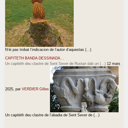
N’èi pas trobat l’indicacion de l’autor d’aquestas (…)
CAPITETH BANDA DESSINADA…
Un capitèth deu clastre de Sent Sever de Rustan dab un (…)
12 mars
2025
, par
VERDIER Gilles
Un capitèth deu clastre de l’abadia de Sent Sever de (…)