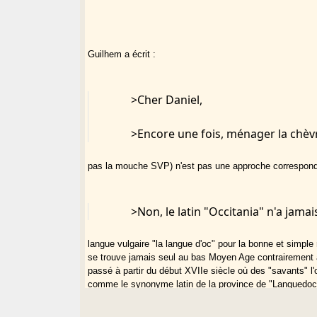
Guilhem a écrit :
>Cher Daniel,
>Encore une fois, ménager la chèvr
pas la mouche SVP) n'est pas une approche correspondan
>Non, le latin "Occitania" n'a jama
langue vulgaire "la langue d'oc" pour la bonne et simple 
se trouve jamais seul au bas Moyen Age contrairement à
passé à partir du début XVIIe siècle où des "savants" l'o
comme le synonyme latin de la province de "Languedoc"
co-écrit avec Jean Lafitte)