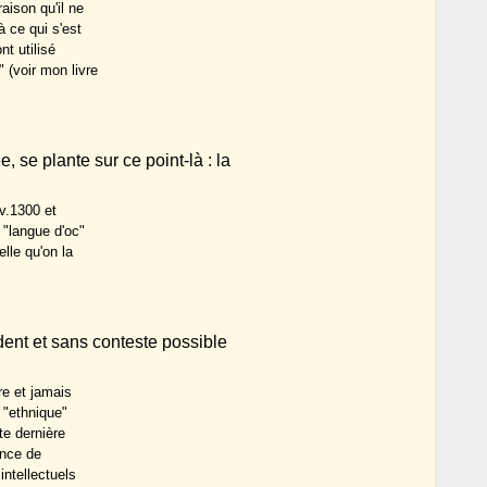
aison qu'il ne
 ce qui s'est
nt utilisé
(voir mon livre
 se plante sur ce point-là : la
 v.1300 et
 "langue d'oc"
lle qu'on la
vident et sans conteste possible
re et jamais
 "ethnique"
te dernière
vince de
ntellectuels