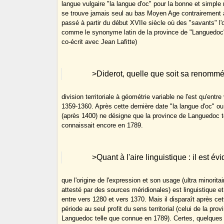
langue vulgaire "la langue d'oc" pour la bonne et simple r
se trouve jamais seul au bas Moyen Age contrairement à
passé à partir du début XVIIe siècle où des "savants" l'o
comme le synonyme latin de la province de "Languedoc" 
co-écrit avec Jean Lafitte)
>Diderot, quelle que soit sa renommée,
division territoriale à géométrie variable ne l'est qu'entre
1359-1360. Après cette dernière date "la langue d'oc" ou
(après 1400) ne désigne que la province de Languedoc te
connaissait encore en 1789.
>Quant à l'aire linguistique : il est é
que l'origine de l'expression et son usage (ultra minoritai
attesté par des sources méridionales) est linguistique et
entre vers 1280 et vers 1370. Mais il disparaît après cet
période au seul profit du sens territorial (celui de la pro
Languedoc telle que connue en 1789). Certes, quelques i