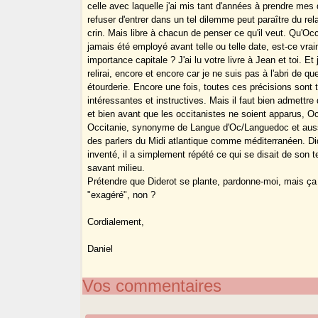
celle avec laquelle j'ai mis tant d'années à prendre mes
refuser d'entrer dans un tel dilemme peut paraître du rel
crin. Mais libre à chacun de penser ce qu'il veut. Qu'Occi
jamais été employé avant telle ou telle date, est-ce vra
importance capitale ? J'ai lu votre livre à Jean et toi. Et 
relirai, encore et encore car je ne suis pas à l'abri de qu
étourderie. Encore une fois, toutes ces précisions sont 
intéressantes et instructives. Mais il faut bien admettre 
et bien avant que les occitanistes ne soient apparus, O
Occitanie, synonyme de Langue d'Oc/Languedoc et auss
des parlers du Midi atlantique comme méditerranéen. Did
inventé, il a simplement répété ce qui se disait de son
savant milieu.
Prétendre que Diderot se plante, pardonne-moi, mais ça
"exagéré", non ?
Cordialement,
Daniel
Vos commentaires