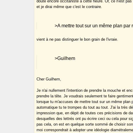
doute encore occitaniste à cette heure. Or, ce n'est pas 
et je dirai même que c'est le contraire.
>A mettre tout sur un même plan par 
vient à ne pas distinguer le bon grain de l'ivraie.
>Guilhem
Cher Guilhem,
Je n'ai nullement l'intention de prendre la mouche et e
prendre la tête. Je voudrais seulement te faire gentime
lorsque tu m'accuses de mettre tout sur un même plan p
automatique tu te trompes du tout au tout. J'ai la très d
impression que, en dépit de toutes ces précisions de dat
desquelles des lettrés ont pu écrire ceci ou cela pour sig
pas cela, on est en quelque sorte sommé de choisir son
moi correspondrait à adopter une idéologie diamétralem