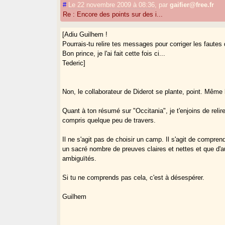
#
Le 22 novembre 2009 à 08:36
,
par
gaifier@free.fr
Re : Encore des points sur des i...
[Adiu Guilhem !
Pourrais-tu relire tes messages pour corriger les fautes 
Bon prince, je l'ai fait cette fois ci...
Tederic]
Non, le collaborateur de Diderot se plante, point. Même l
Quant à ton résumé sur "Occitania", je t'enjoins de relire 
compris quelque peu de travers.
Il ne s'agit pas de choisir un camp. Il s'agit de compre
un sacré nombre de preuves claires et nettes et que d'
ambiguïtés.
Si tu ne comprends pas cela, c'est à désespérer.
Guilhem