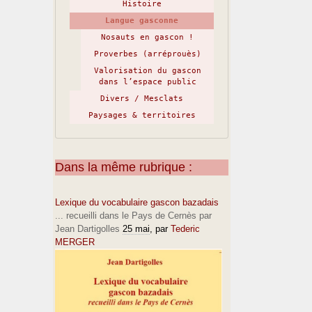
Histoire
Langue gasconne
Nosauts en gascon !
Proverbes (arréprouès)
Valorisation du gascon
dans l’espace public
Divers / Mesclats
Paysages & territoires
Dans la même rubrique :
Lexique du vocabulaire gascon bazadais
... recueilli dans le Pays de Cernès par
Jean Dartigolles
25 mai
, par
Tederic
MERGER