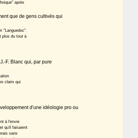
thnique" après
ement que de gens cultivés qui
om "Languedoc".
 plus du tout à
J.-F. Blanc qui, par pure
tation
s clairs qui
éveloppement d'une idéologie pro ou
nt à l'envie
 qu'il faisaient
serais sans