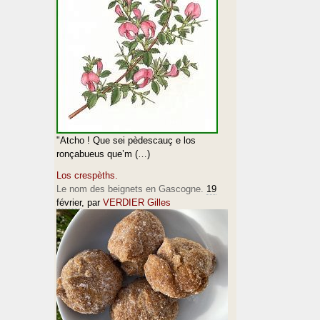
"Atcho ! Que sei pèdescauç e los
ronçabueus que’m (…)
Los crespèths.
Le nom des beignets en Gascogne.
19
février
, par
VERDIER Gilles