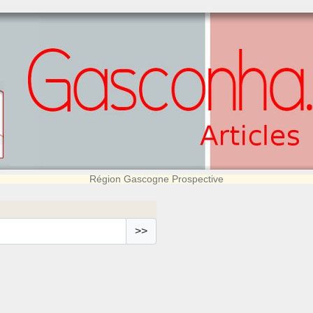
Région Gascogne Prospective
>>