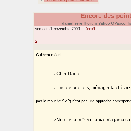
Encore des points
daniel sere [Forum Yahoo GVasconh
samedi 21 novembre 2009
-
Danièl
2
Guilhem a écrit :
>Cher Daniel,
>Encore une fois, ménager la chèvre 
pas la mouche SVP) n'est pas une approche correspondan
>Non, le latin "Occitania" n'a jamais