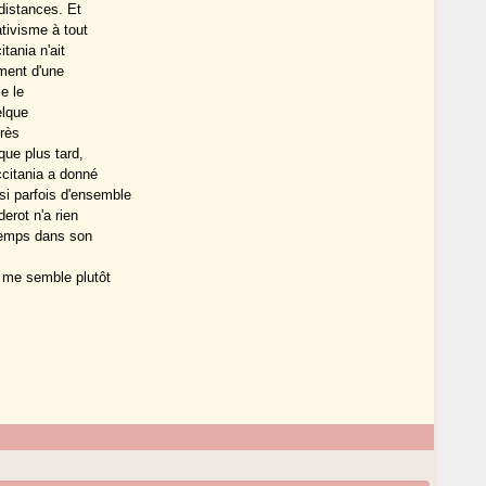
 distances. Et
ativisme à tout
tania n'ait
iment d'une
je le
elque
très
que plus tard,
ccitania a donné
i parfois d'ensemble
erot n'a rien
 temps dans son
 me semble plutôt