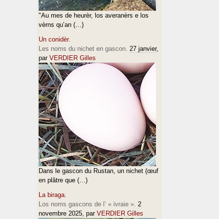
"Au mes de heurèr, los averanèrs e los
vèrns qu’an (…)
Un conidèr.
Les noms du nichet en gascon.
27 janvier
,
par
VERDIER Gilles
Dans le gascon du Rustan, un nichet (œuf
en plâtre que (…)
La biraga.
Los noms gascons de l’ « ivraie ».
2
novembre 2025
, par
VERDIER Gilles