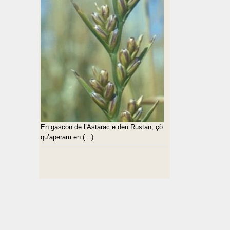
En gascon de l’Astarac e deu Rustan, çò
qu’aperam en (…)