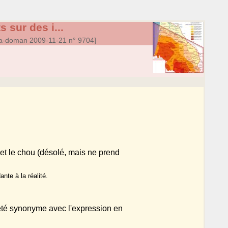
 sur des i...
a-doman 2009-11-21 n° 9704]
et le chou (désolé, mais ne prend
te à la réalité.
 été synonyme avec l'expression en