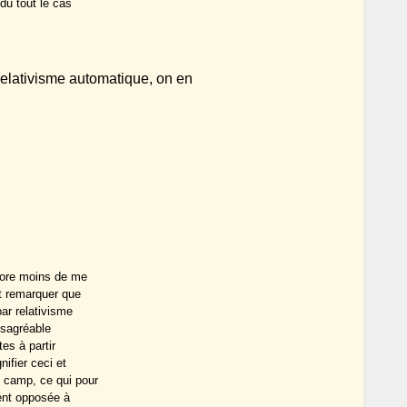
du tout le cas
relativisme automatique, on en
ncore moins de me
nt remarquer que
ar relativisme
ésagréable
es à partir
nifier ceci et
 camp, ce qui pour
ent opposée à