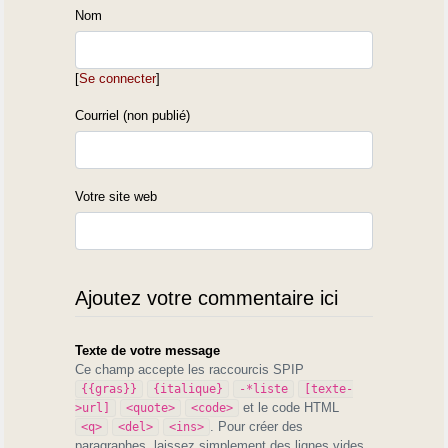
Nom
[
Se connecter
]
Courriel (non publié)
Votre site web
Ajoutez votre commentaire ici
Texte de votre message
Ce champ accepte les raccourcis SPIP
{{gras}}
{italique}
-*liste
[texte-
et le code HTML
>url]
<quote>
<code>
. Pour créer des
<q>
<del>
<ins>
paragraphes, laissez simplement des lignes vides.