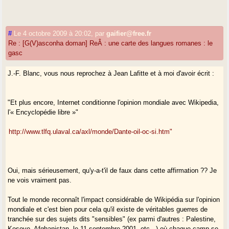
#
Le 4 octobre 2009 à 20:02
,
par
gaifier@free.fr
Re : [G(V)asconha doman] ReÂ : une carte des langues romanes : le
gasc
J.-F. Blanc, vous nous reprochez à Jean Lafitte et à moi d'avoir écrit :
"Et plus encore, Internet conditionne l'opinion mondiale avec Wikipedia,
l'« Encyclopédie libre »"
http://www.tlfq.ulaval.ca/axl/monde/Dante-oil-oc-si.htm"
Oui, mais sérieusement, qu'y-a-t'il de faux dans cette affirmation ?? Je
ne vois vraiment pas.
Tout le monde reconnaît l'impact considérable de Wikipédia sur l'opinion
mondiale et c'est bien pour cela qu'il existe de véritables guerres de
tranchée sur des sujets dits "sensibles" (ex parmi d'autres : Palestine,
Kosovo, Afghanistan, le 11 septembre 2001, etc...) où chaque camp se