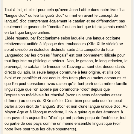
Tout à fait, et c'est pour cela qu'avec Jean Lafitte dans notre livre "La
"langue d'oc" ou leS langueS d'oc" on met en avant le concept de
langueS d'oc comprenant également le catalan et ne différenciant pas
seulement le gascon de "l'occitan" qui en tant que tel n'a jamais existé
en tant que langue unifiée.
L'idée répandu par l'occitanisme selon laquelle une langue occitane
relativement unifiée à l'époque des troubadours (XIIe-XIIIe siècle) se
serait divisée en dialectes distincts suite à la conquête du futur
Languedoc par les croisés "français" est tout bonnement ridicule pour
tout linguiste ou philologue sérieux. Non, le gascon, le languedocien, le
provençal, le catalan, le limousin et l'auvergnat sont des descendants
directs du latin, la seule langue commune à leur origine, et s'ils ont
évolué en parallèle et ont acquis des traits plus ou moins communs et
que l'on peut considérer avec raison qu'ils font parti de la même famille
linguistique que l'on appelle par commodité "d'oc" depuis que
l'expression médiévale fut réactivé (avec un sens néanmoins assez
différent) au cours du XIXe siècle. C'est bien pour cela que l'on peut
parler à bon droit de "langueS d'oc" et non d'une langue unique d'oc. Au
Moyen Age et à l'époque moderne, il n'y a guère que des étrangers à
ces pays dits aujourd'hui "d'oc" qui ont parfois perçu de l'extérieur, tout
ou partie de ces pays comme un même ensemble linguistique (voir
notre livre pour tous les développements).