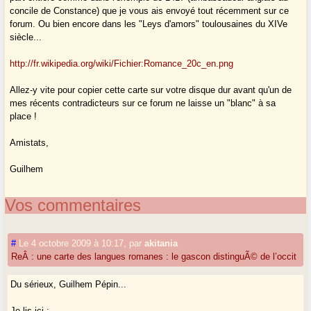
concile de Constance) que je vous ais envoyé tout récemment sur ce
forum. Ou bien encore dans les "Leys d'amors" toulousaines du XIVe
siècle...
http://fr.wikipedia.org/wiki/Fichier:Romance_20c_en.png
Allez-y vite pour copier cette carte sur votre disque dur avant qu'un de
mes récents contradicteurs sur ce forum ne laisse un "blanc" à sa
place !
Amistats,
Guilhem
Vos commentaires
#
Le 4 octobre 2009 à 10:17
,
par
akitania
ReÂ : une carte des langues romanes : le gascon distinguÃ© de l’occit
Du sérieux, Guilhem Pépin...
Je lis ici :