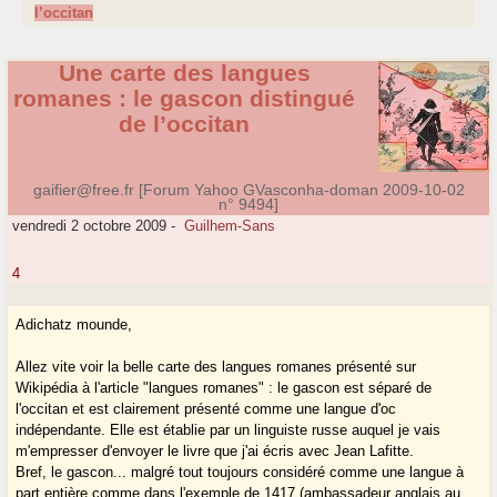
l’occitan
Une carte des langues
romanes : le gascon distingué
de l’occitan
gaifier@free.fr [Forum Yahoo GVasconha-doman 2009-10-02
n° 9494]
vendredi 2 octobre 2009
-
Guilhem-Sans
4
Adichatz mounde,
Allez vite voir la belle carte des langues romanes présenté sur
Wikipédia à l'article "langues romanes" : le gascon est séparé de
l'occitan et est clairement présenté comme une langue d'oc
indépendante. Elle est établie par un linguiste russe auquel je vais
m'empresser d'envoyer le livre que j'ai écris avec Jean Lafitte.
Bref, le gascon... malgré tout toujours considéré comme une langue à
part entière comme dans l'exemple de 1417 (ambassadeur anglais au