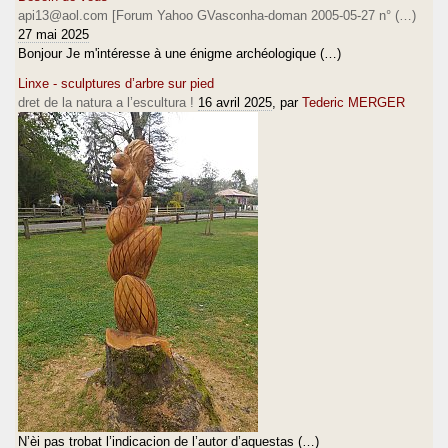
api13@aol.com [Forum Yahoo GVasconha-doman 2005-05-27 n° (…)
27 mai 2025
Bonjour Je m'intéresse à une énigme archéologique (…)
Linxe - sculptures d’arbre sur pied
dret de la natura a l’escultura !
16 avril 2025
, par
Tederic MERGER
N’èi pas trobat l’indicacion de l’autor d’aquestas (…)