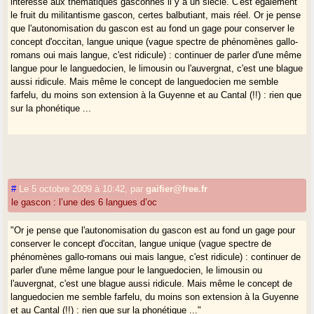
intéressé aux thématiques gasconnes il y a un siècle. C'est également
le fruit du militantisme gascon, certes balbutiant, mais réel. Or je pense
que l'autonomisation du gascon est au fond un gage pour conserver le
concept d'occitan, langue unique (vague spectre de phénomènes gallo-
romans oui mais langue, c'est ridicule) : continuer de parler d'une même
langue pour le languedocien, le limousin ou l'auvergnat, c'est une blague
aussi ridicule. Mais même le concept de languedocien me semble
farfelu, du moins son extension à la Guyenne et au Cantal (!!) : rien que
sur la phonétique ...
#
Le 5 octobre 2009 à 10:42
,
par
gaifier@free.fr
le gascon : l’une des 6 langues d’oc
"Or je pense que l'autonomisation du gascon est au fond un gage pour
conserver le concept d'occitan, langue unique (vague spectre de
phénomènes gallo-romans oui mais langue, c'est ridicule) : continuer de
parler d'une même langue pour le languedocien, le limousin ou
l'auvergnat, c'est une blague aussi ridicule. Mais même le concept de
languedocien me semble farfelu, du moins son extension à la Guyenne
et au Cantal (!!) : rien que sur la phonétique ..."