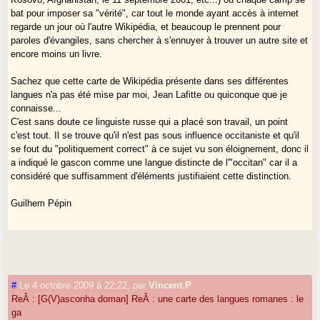
bat pour imposer sa "vérité", car tout le monde ayant accès à internet
regarde un jour où l'autre Wikipédia, et beaucoup le prennent pour
paroles d'évangiles, sans chercher à s'ennuyer à trouver un autre site et
encore moins un livre.
Sachez que cette carte de Wikipédia présente dans ses différentes
langues n'a pas été mise par moi, Jean Lafitte ou quiconque que je
connaisse...
C'est sans doute ce linguiste russe qui a placé son travail, un point
c'est tout. Il se trouve qu'il n'est pas sous influence occitaniste et qu'il
se fout du "politiquement correct" à ce sujet vu son éloignement, donc il
a indiqué le gascon comme une langue distincte de l'"occitan" car il a
considéré que suffisamment d'éléments justifiaient cette distinction.
Guilhem Pépin
#
Le 4 octobre 2009 à 22:22
,
par
Vincent.P
ReÂ : [G(V)asconha doman] ReÂ : une carte des langues romanes : le
ga