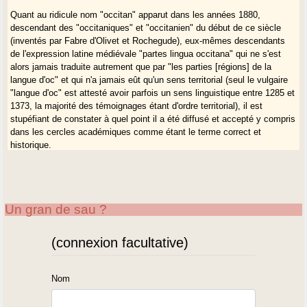
Quant au ridicule nom "occitan" apparut dans les années 1880,
descendant des "occitaniques" et "occitanien" du début de ce siècle
(inventés par Fabre d'Olivet et Rochegude), eux-mêmes descendants
de l'expression latine médiévale "partes lingua occitana" qui ne s'est
alors jamais traduite autrement que par "les parties [régions] de la
langue d'oc" et qui n'a jamais eût qu'un sens territorial (seul le vulgaire
"langue d'oc" est attesté avoir parfois un sens linguistique entre 1285 et
1373, la majorité des témoignages étant d'ordre territorial), il est
stupéfiant de constater à quel point il a été diffusé et accepté y compris
dans les cercles académiques comme étant le terme correct et
historique.
C'est tout simplement parce que personne - y compris les universitaires
- ne vérifient les bases qui sont supposées, bien à tort, solides comme
le roc. Et il ne faut jamais négliger la force de la répétition constante qui
Un gran de sau ?
permet de faire passer avec le temps les pires contre-vérités
historiques pour des vérités qu'il est ensuite impensable de pouvoir
remettre en cause (ex. en Gascogne : Bayonne, capitale du Pays
(connexion facultative)
Basque nord ou français...). Les universitaires étrangers, surtout dans
le domaine de la romanistique et de l'étude des troubadours tous deux
héritiers des mouvements romantiques du XIXe siècles, sont d'autant
Nom
plus impressionnables, qu'ils ne sont pas "d'oc" eux-mêmes et que des
universitaires "d'oc" leur affirment depuis des décennies qu'il en est