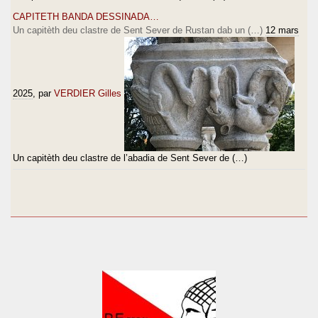
CAPITETH BANDA DESSINADA…
Un capitèth deu clastre de Sent Sever de Rustan dab un (…)
12 mars
2025
, par
VERDIER Gilles
Un capitèth deu clastre de l’abadia de Sent Sever de (…)