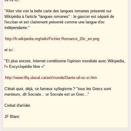
"Allez vite voir la belle carte des langues romanes présenté sur
Wikipédia à l'article "langues romanes" : le gascon est séparé de
l'occitan et est clairement présenté comme une langue d'oc
indépendante."
http://fr.wikipedia.org/wiki/Fichier:Romance_20c_en.png
et ici :
"Et plus encore, Internet conditionne l'opinion mondiale avec Wikipedia,
l'« Encyclopédie libre »"
http://www.tlfq.ulaval.ca/axl/monde/Dante-oil-oc-si.htm
C'était quoi, déjà, ce fameux syllogisme ? "tous les Grecs sont
menteurs, dit Socrate... or Socrate est un Grec..."
Crebat d'arríder.
JF Blanc