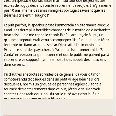
c'est un spectacle qui fait assez mal ... surtout que les jeunes des
me placer sur un terrain plus local ou régional.
écoles de rugby des environs le reprennent avec joie. Il n'y a même
pas 10 ans, même des amis immigrés portugais savaient que les
Je préfère donc proposer des axes pour un programme gascon.
Béarnais criaient "'Hougno !".
Ceux qui me lisent ici ou sur Gasconha.com doivent les connaître un
peu.
Et puis parfois, le speaker passe l'Immortèla en alternance avec Se
Ce sont d'ailleurs les grands thèmes de Gasconha.com : histoire,
Canti. Les deux plus horribles chansons de la mythologie occitaniste
langue,
béarnaise. Cela me rappelle ce soir là où Place Royale à Pau, un
architecture, "jòcs e hèst@s", "cants e musica", Vasconie, réflexion sur
groupe aragonais était venu accompagner Tisné et que pour fêter
l'économie et les transports d'aujourd'hui et de demain...
l'entente occitano-aragonaise (car Dieu sait si le Limousin et la
Provence sont des pays chers à l'Aragon), ils entonnèrent le "Se
J'ai lu tout à l'heure le message de "vpoudampa", qui définit aussi, en
Canta" en version languedocienne et que le public ne parvint pas à
creux,
reprendre ce supposé hymne en dépit des appels des musiciens
une approche alternative. Je m'y reconnais largement, et en particulier
dans ce sens.
dans la
critique qu'il fait du "totem de "LA" langue" chez les occitanistes
J'ai d'autres anecdotes sordides de ce genre. Ca vous dit mon
orthodoxes.
compte-rendu d'obsèques dans un petit village béarnais lors
desquelles, hormis un groupe de personnes âgées qui font la
Une revendication forte pour "la lenga" (en fait le gascon), telle que
tournée des enterrements dans ce but, j'étais le seul à savoir
celle
chanter Bona Mair deu Bon Diu car le curé avait distribué un
exprimée par la "crida a manifestar Bearn, Gasconha,
prospectus dans une graphie bizarre ?