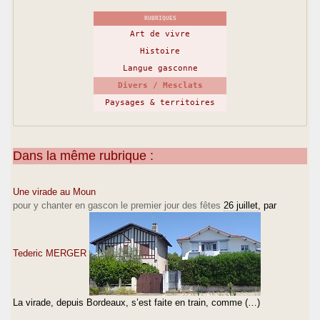
moi (et bien d'autres) se sont éloignés de
RUBRIQUES
l'occitanisme et de ses dogmes, et
Art de vivre
pourquoi elles dénoncent aujourd'hui nombre
Histoire
d'affirmations avancées comme des
Langue gasconne
vérités par ce mouvement, je crois que ces
Divers / Mesclats
quelques exemples sont plus parlant
Paysages & territoires
que de longs discours !
Amistats,
Dans la même rubrique :
Guilhem
Une virade au Moun
pour y chanter en gascon le premier jour des fêtes
26 juillet
, par
>
> C'est exact. D'ailleurs, à chaque match de la
Section Paloise, lors d'une
Tederic MERGER
> mêlée, le public crie sa fierté occitane : "Ou-
Gnà !! Ou-Gnà !! Ou-Gnà !!".
La virade, depuis Bordeaux, s’est faite en train, comme (…)
> Les prospectus distribués à l'entrée incitent