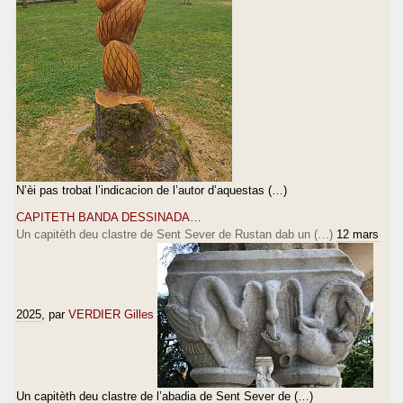
>
>
>
>
[Les parties de ce message comportant autre
chose que du texte seul ont été supprimées]
N’èi pas trobat l’indicacion de l’autor d’aquestas (…)
CAPITETH BANDA DESSINADA…
Un capitèth deu clastre de Sent Sever de Rustan dab un (…)
12 mars
[Les parties de ce message comportant autre
chose que du texte seul ont été supprimées]
2025
, par
VERDIER Gilles
Un capitèth deu clastre de l’abadia de Sent Sever de (…)