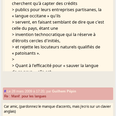
cherchent qu'à capter des crédits
> publics pour leurs entreprises partisanes, la
« langue occitane » qu'ils
> servent, en faisant semblant de dire que c'est
celle du pays, étant une
> invention technocratique qui la réserve à
d'étroits cercles d'initiés,
> et rejette les locuteurs naturels qualifiés de
« patoisants ».
>
> Quant à l'efficacité pour « sauver la langue
de ce pays », elle est
> nulle, puisque sont écartés ceux qui ont
toujours parlé la langue de
> leurs pères.
#
Le 28 mars 2009 à 17:20
,
par
Guilhem Pépin
>
Re : Manif. pour les langues
> En annexe, pour mettre les pendules à
Car amic, (pardonnez le manque d'accents, mais j'ecris sur un clavier
l'heure, un paragraphe du livre
anglais)
> que Guilhem Pépin et moi venons de publier