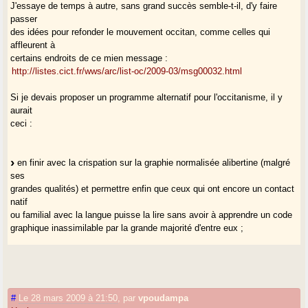
J'essaye de temps à autre, sans grand succès semble-t-il, d'y faire
passer
Pour toutes ces raisons, il faut se réjouir que la maison brûle. Car
des idées pour refonder le mouvement occitan, comme celles qui
enfin les pyromanes seront démasqués.
affleurent à
certains endroits de ce mien message :
http://listes.cict.fr/wws/arc/list-oc/2009-03/msg00032.html
Si je devais proposer un programme alternatif pour l'occitanisme, il y
aurait
ceci :
en finir avec la crispation sur la graphie normalisée alibertine (malgré
ses
grandes qualités) et permettre enfin que ceux qui ont encore un contact
natif
ou familial avec la langue puisse la lire sans avoir à apprendre un code
graphique inassimilable par la grande majorité d'entre eux ;
considérer l'Occitanie comme un syndicat qui soutient et promeut les
grandes
régions d'Oc (Gascogne, Guyenne, Limousin, Auvergne, Languedoc,
#
Le 28 mars 2009 à 21:50
,
par
vpoudampa
Provence...) et