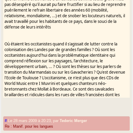
d'étroits cercles d'initiés,
pas désespéré qu'il aurait pu faire fructifier si au lieu de reprendre
puérilement le refrain libertaire des années 60 (mobilité,
> > et rejette les locuteurs naturels qualifiés de
relativisme, mondialisme, ...) et de snober les locuteurs naturels, il
« patoisants ».
avait travaillé pour les habitants de ce pays, dans le souci de la
> >
défense de leurs intérêts
> > Quant à l'efficacité pour « sauver la langue
de ce pays », elle est
Où étaient les occitanistes quand il s'agissait de lutter contre la
> > nulle, puisque sont écartés ceux qui ont
colonisation des Landes par de grandes familles ? Où sont les
toujours parlé la langue de
occitanistes aujourd'hui dans la problématique identitaire qui
> > leurs pères.
comprend réflexion sur les paysages, l'architecture, le
développement urbain, ... ? Où sont les thèses sur les parlers de
> >
transition du Marmandais ou sur les Gavacheries ? Qu'est devenue
> > En annexe, pour mettre les pendules à
l'Ecole de Toulouse ? L'occitanisme, ce n'est plus que des CDs de
l'heure, un paragraphe du livre
World Music entre I Muvrini et quelques chanteurs néo-
> > que Guilhem Pépin et moi venons de
bretonnants chez Mollat à Bordeaux. Ce sont des cavalcades
braillardes et ridicules dans les rues de villes francisées dont les
publier chez Pyrémonde,
habitants ne comprennent même pas pourquoi des gens
> > « La "langue d'oc" ou les langues d'oc ».
descendent dans la rue. C'est une politique d'apparence : l'on
> >
pourrait ne plus parler le gascon depuis 50 ans en certains endroits
> > Cordialement,
que les occitanistes s'en moqueraient, les panneaux à l'entrée du
#
Le 28 mars 2009 à 20:23
,
par
Tederic Merger
village indiquent le nom en occitan, ça suffit.
> >
Re : Manif. pour les langues
> > J. L.