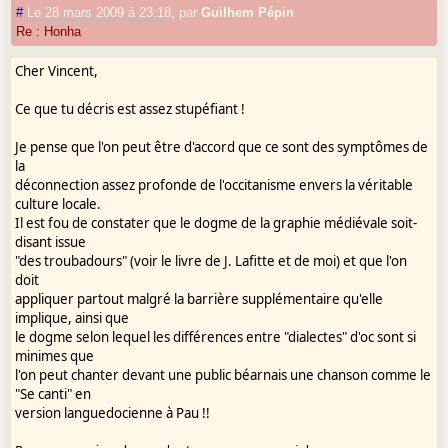
#
Le 28 mars 2009 à 23:18
,
par
Guilhem Pépin
Re : Honha
Cher Vincent,
Ce que tu décris est assez stupéfiant !
Je pense que l'on peut être d'accord que ce sont des symptômes de
la
déconnection assez profonde de l'occitanisme envers la véritable
culture locale.
Il est fou de constater que le dogme de la graphie médiévale soit-
disant issue
"des troubadours" (voir le livre de J. Lafitte et de moi) et que l'on
doit
appliquer partout malgré la barrière supplémentaire qu'elle
implique, ainsi que
le dogme selon lequel les différences entre "dialectes" d'oc sont si
minimes que
l'on peut chanter devant une public béarnais une chanson comme le
"Se canti" en
version languedocienne à Pau !!