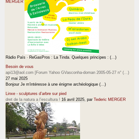
MERGER
l'entente occitano-aragonaise (car Dieu
> sait si le Limousin et la Provence sont des
pays chers à l'Aragon), ils
> entonnèrent le "Se Canta" en version
languedocienne et que le public ne
> parvint pas à reprendre ce supposé hymne
en dépit des appels des musiciens
> dans ce sens.
Ràdio País · ReGasPros : La Tinda. Quelques principes : (…)
>
Besoin de vous
> J'ai d'autres anecdotes sordides de ce genre.
api13@aol.com [Forum Yahoo GVasconha-doman 2005-05-27 n° (…)
Ca vous dit mon compte-rendu
27 mai 2025
Bonjour Je m'intéresse à une énigme archéologique (…)
> d'obsèques dans un petit village béarnais
lors desquelles, hormis un groupe
Linxe - sculptures d’arbre sur pied
dret de la natura a l’escultura !
16 avril 2025
, par
Tederic MERGER
> de personnes âgées qui font la tournée des
enterrements dans ce but, j'étais
> le seul à savoir chanter Bona Mair deu Bon
Diu car le curé avait distribué un
> prospectus dans une graphie bizarre ?
>