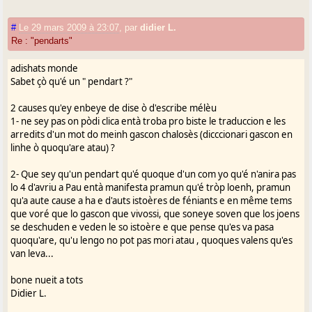
> son équipe via ce cri de ralliement : "Honha
!!" ... Je dois dire que voir
#
Le 29 mars 2009 à 23:07
,
par
didier L.
> dans les 3000 personnes brailler "Ou-Gnà !!",
Re : "pendarts"
c'est un spectacle qui fait
adishats monde
> assez mal ... surtout que les jeunes des
Sabet çò qu'é un " pendart ?"
écoles de rugby des environs le
> reprennent avec joie. Il n'y a même pas 10
2 causes qu'ey enbeye de dise ò d'escribe mélèu
1- ne sey pas on pòdi clica entà troba pro biste le traduccion e les
ans, même des amis immigrés
arredits d'un mot do meinh gascon chalosès (dicccionari gascon en
> portugais savaient que les Béarnais criaient
linhe ò quoqu'are atau) ?
"'Hougno !".
>
2- Que sey qu'un pendart qu'é quoque d'un com yo qu'é n'anira pas
lo 4 d'avriu a Pau entà manifesta pramun qu'é tròp loenh, pramun
> Et puis parfois, le speaker passe l'Immortèla
qu'a aute cause a ha e d'auts istoères de féniants e en même tems
en alternance avec Se Canti.
que voré que lo gascon que vivossi, que soneye soven que los joens
> Les deux plus horribles chansons de la
se deschuden e veden le so istoère e que pense qu'es va pasa
quoqu'are, qu'u lengo no pot pas mori atau , quoques valens qu'es
mythologie occitaniste béarnaise. Cela
van leva...
> me rappelle ce soir là où Place Royale à Pau,
un groupe aragonais était venu
bone nueit a tots
> accompagner Tisné et que pour fêter
Didier L.
l'entente occitano-aragonaise (car Dieu