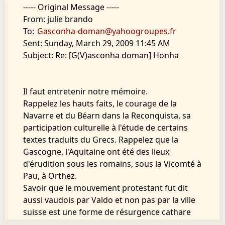
----- Original Message -----
> sait si le Limousin et la Provence sont des
From: julie brando
pays chers à l'Aragon), ils
To:
Gasconha-doman@yahoogroupes.fr
> entonnèrent le "Se Canta" en version
Sent: Sunday, March 29, 2009 11:45 AM
languedocienne et que le public ne
Subject: Re: [G(V)asconha doman] Honha
> parvint pas à reprendre ce supposé hymne
en dépit des appels des musiciens
> dans ce sens.
Il faut entretenir notre mémoire.
>
Rappelez les hauts faits, le courage de la
> J'ai d'autres anecdotes sordides de ce genre.
Navarre et du Béarn dans la Reconquista, sa
Ca vous dit mon compte-rendu
participation culturelle à l'étude de certains
> d'obsèques dans un petit village béarnais
textes traduits du Grecs. Rappelez que la
lors desquelles, hormis un groupe
Gascogne, l'Aquitaine ont été des lieux
> de personnes âgées qui font la tournée des
d'érudition sous les romains, sous la Vicomté à
enterrements dans ce but, j'étais
Pau, à Orthez.
> le seul à savoir chanter Bona Mair deu Bon
Savoir que le mouvement protestant fut dit
Diu car le curé avait distribué un
aussi vaudois par Valdo et non pas par la ville
> prospectus dans une graphie bizarre ?
suisse est une forme de résurgence cathare
>
Lire Henri quatre par Bonheur. ce qui