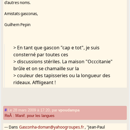
d'autres noms.
Amistats gasconas,
Guilhem Pepin
> En tant que gascon "cap e tot", je suis
consterné par toutes ces
> discussions stériles. La maison "Occcitanie"
brûle et on se chamaille sur la
> couleur des tapisseries ou la longueur des
rideaux. Affligeant !
>
>
> ----- Original Message -----
> From : "lafitte.yan" <
lafitte.yan@orange.fr
>
#
Le 28 mars 2009 à 17:20
,
par
vpoudampa
ReÂ : Manif. pour les langues
> To : "Gasconha-doman" <
Gasconha-
doman@yahoogroupes.fr
>
--- Dans
Gasconha-doman@yahoogroupes.fr
, "Jean-Paul