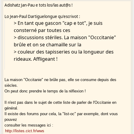
Il faut cesser de défendre l'occitanisme : il a eu 60 ans pour lui. On
Adishatz Jan-Pau e tots los/las aut@s !
> >
lui a pardonné le meurtre du vieux félibrige. En Béarn, on lui
pardonne la prise d'otage du Festival de Siros (vous savez, ce vieux
> >
Lo Jean-Paul Dartiguelongue qu'escrivot :
festival ringard dont tout le Béarn s'arrachait les disques, devenu
> > 0-5
> En tant que gascon "cap e tot", je suis
un événement moderne et occitan, délaissé de tous). On lui
pardonne tout à l'occitanisme. Et lui-même en joue : qui l'attaque
consterné par toutes ces
attaque la langue (remarquez ce totem : "LA" langue, c'est
> discussions stériles. La maison "Occcitanie"
psychotique). Et c'est à peine si l'on n'est pas un immonde fasciste
brûle et on se chamaille sur la
quand on s'avance prudemment à évoquer l'afflux de migrants en
> couleur des tapisseries ou la longueur des
provenance du Nord de la France (appelé pudiquement
héliotropisme) comme un coup peut-être fatal à ce qui reste des
rideaux. Affligeant !
cultures autochtones.
L'occitanisme est dans une contradiction fondamentale : sa culture
La maison "Occitanie" ne brûle pas, elle se consume depuis des
politique vieillotte lui interdit de penser le protectionnisme. Il se
siècles.
gargarise de discours sur la liberté, les frontières abolies, l'occitan
On peut donc prendre le temps de la réflexion !
comme accession à l'universalisme. Et qui vient-il quémander ? Le
vieux système administratif français jacobin tant honni, celui de la
Il n'est pas dans le sujet de cette liste de parler de l'Occitanie en
légende noire des préfets et des instituteurs. Dans une situation de
général.
concurrence, seuls les facteurs forts l'emportent : la culture
Il existe des forums pour cela, la "list-oc" par exemple, dont vous
gasconne est faible, la sauver ne peut que passer par une politique
pouvez
protectionniste et volontariste. Celle-ci est foncièrement en
consulter les messages ici :
contradiction avec le discours occitaniste, avec la sociologie du
http://listes.cict.fr/wws
milieu occitaniste.