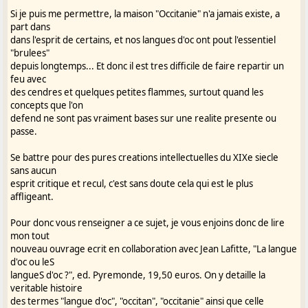
chez Pyrémonde,
Si je puis me permettre, la maison "Occitanie" n'a jamais existe, a
part dans
> « La "langue d'oc" ou les langues d'oc ».
dans l'esprit de certains, et nos langues d'oc ont pout l'essentiel
>
"brulees"
> Cordialement,
depuis longtemps... Et donc il est tres difficile de faire repartir un
feu avec
>
des cendres et quelques petites flammes, surtout quand les
> J. L.
concepts que l'on
>
defend ne sont pas vraiment bases sur une realite presente ou
>
passe.
> 0-5
Se battre pour des pures creations intellectuelles du XIXe siecle
sans aucun
esprit critique et recul, c'est sans doute cela qui est le plus
affligeant.
Pour donc vous renseigner a ce sujet, je vous enjoins donc de lire
mon tout
nouveau ouvrage ecrit en collaboration avec Jean Lafitte, "La langue
d'oc ou leS
langueS d'oc ?", ed. Pyremonde, 19,50 euros. On y detaille la
veritable histoire
des termes "langue d'oc", "occitan", "occitanie" ainsi que celle