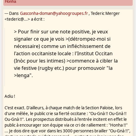
Honha
gère leurs intérêts communs ;
--- Dans
Gasconha-doman@yahoogroupes.fr
, Tederic Merger
<tederic@...> a écrit :
accepter que chacune de ces régions nomme sa variété de langue par
son nom (ex
> Pour finir sur une note positive, je veux
: le gascon en Gascogne, le provençal en Provence, l'auvergnat en
signaler ce que je vois >(détrompez-moi si
Auvergne) et arrêter l'usage exclusif de l'étiquette "occitan" qui crée
nécessaire) comme un infléchissement de
l'illusion d'une langue unifiée et cache le désir d'en faire émerger une,
qui
l'action occitaniste locale : l'Institut Occitan
remplacerait à terme les différents "dialectes", dont le gascon ;
(Inòc pour les intimes) >commence à cibler la
vie festive (rugby etc.) pour promouvoir "la
regarder enfin la réalité en face : l'Occitanie (Gascogne incluse) est
>lenga".
maintenant massivement francophone. On ne peut inlassablement
continuer à
avancer les mêmes revendications de bilingüisme. Comment ce qui n'a
Adiu !
pas marché
dans les années 70 pourrait marcher maintenant, alors que le nombre
C'est exact. D'ailleurs, à chaque match de la Section Paloise, lors
de
d'une mêlée, le public crie sa fierté occitane : "Ou-Gnà !! Ou-Gnà !!
locuteurs a fondu ?
Ou-Gnà !!". Les prospectus distribués à l'entrée incitent en effet le
public à encourager son équipe via ce cri de ralliement : "Honha !!"
Mais je n'ai pas les moyens de faire bouger l'occitanisme en général, et
... Je dois dire que voir dans les 3000 personnes brailler "Ou-Gnà !!",
préfère