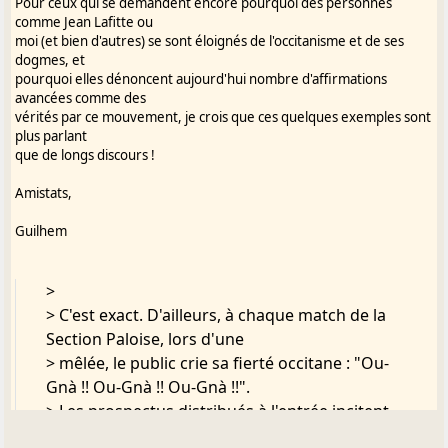
Pour ceux qui se demandent encore pourquoi des personnes
comme Jean Lafitte ou
moi (et bien d'autres) se sont éloignés de l'occitanisme et de ses
dogmes, et
pourquoi elles dénoncent aujourd'hui nombre d'affirmations
avancées comme des
vérités par ce mouvement, je crois que ces quelques exemples sont
plus parlant
que de longs discours !
Amistats,
Guilhem
>
> C'est exact. D'ailleurs, à chaque match de la
Section Paloise, lors d'une
> mêlée, le public crie sa fierté occitane : "Ou-
Gnà !! Ou-Gnà !! Ou-Gnà !!".
> Les prospectus distribués à l'entrée incitent
en effet le public à encourager