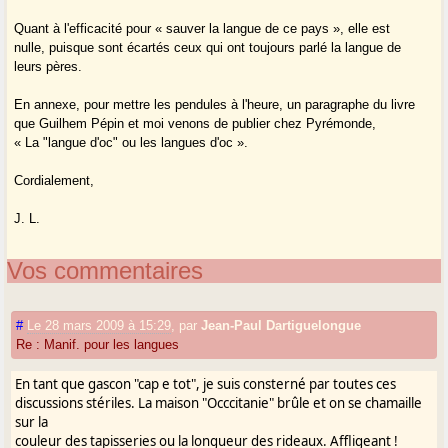
Quant à l'efficacité pour « sauver la langue de ce pays », elle est
nulle, puisque sont écartés ceux qui ont toujours parlé la langue de
leurs pères.
En annexe, pour mettre les pendules à l'heure, un paragraphe du livre
que Guilhem Pépin et moi venons de publier chez Pyrémonde,
« La "langue d'oc" ou les langues d'oc ».
Cordialement,
J. L.
Vos commentaires
#
Le 28 mars 2009 à 15:29
,
par
Jean-Paul Dartiguelongue
Re : Manif. pour les langues
En tant que gascon "cap e tot", je suis consterné par toutes ces
discussions stériles. La maison "Occcitanie" brûle et on se chamaille
sur la
couleur des tapisseries ou la longueur des rideaux. Affligeant !