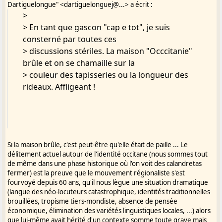
> Sent : Friday, March 27, 2009 12:14 PM
Dartiguelongue" <dartiguelonguej@...> a écrit :
> Subject : [G(V)asconha doman] Manif. pour
>
les langues
> En tant que gascon "cap e tot", je suis
>
consterné par toutes ces
>
> discussions stériles. La maison "Occcitanie"
> >
brûle et on se chamaille sur la
> > Bonjour à tous,
> couleur des tapisseries ou la longueur des
> >
rideaux. Affligeant !
> > Je vois que des amis du Gasconha-doman
croient devoir relayer la pub
> > pour la manif occitaniste du 4 avril à Pau.
> >
> > Mais c'est rouler pour des gens qui ne
Si la maison brûle, c'est peut-être qu'elle était de paille ... Le
délitement actuel autour de l'identité occitane (nous sommes tout
cherchent qu'à capter des crédits
de même dans une phase historique où l'on voit des calandretas
> > publics pour leurs entreprises partisanes,
fermer) est la preuve que le mouvement régionaliste s'est
la « langue occitane » qu'ils
fourvoyé depuis 60 ans, qu'il nous lègue une situation dramatique
> > servent, en faisant semblant de dire que
(langue des néo-locuteurs catastrophique, identités traditionnelles
brouillées, tropisme tiers-mondiste, absence de pensée
c'est celle du pays, étant une
économique, élimination des variétés linguistiques locales, ...) alors
> > invention technocratique qui la réserve à
que lui-même avait hérité d'un contexte somme toute grave mais