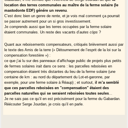
location des terres communales au maître de la ferme solaire (le
mastodonte EDF) génére un revenu
.
C’est donc bien un genre de rente, et je vois mal comment ça pourrait
se passer autrement pour un si gros investissement.
Je comprends aussi que les terres occupées par la ferme solaire
étaient communales. Un reste des vacants d’
autes còps
?
Quant aux reboisements compensateurs, critiqués brièvement aussi par
le texte des Amis de la terre (« Détournement de l’esprit de la loi sur la
compensation forestière ») :
ce que j’ai lu sur des panneaux d’affichage public de projets plus petits
de fermes solaires irait dans ce sens : les parcelles reboisées en
compensation étaient très distantes du lieu de la ferme solaire (une
centaine de km : au nord du département du Lot-et-garonne, par
exemple, pour une ferme solaire à Réaup) ; et surtout,
il m’a semblé
que ces parcelles reboisées en "compensation" étaient des
parcelles naturelles qui se seraient reboisées toutes seules
...
Je ne sais pas ce qu’il en est précisément pour la ferme du Gabardan.
Réécouter Serge Jourdan, je crois qu’il en parle.