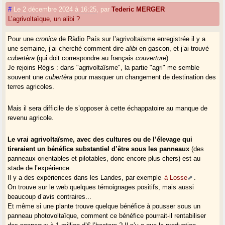
#
Le 2 décembre 2024 à 16:25
,
par
Tederic MERGER
L’agrivoltaïque, un alibi ?
Pour une
cronica
de Ràdio País sur l’agrivoltaïsme enregistrée il y a
une semaine, j’ai cherché comment dire
alibi
en gascon, et j’ai trouvé
cubertèra
(qui doit correspondre au français
couverture
).
Je rejoins Régis : dans "agrivoltaïsme", la partie "agri" me semble
souvent une
cubertèra
pour masquer un changement de destination des
terres agricoles.
Mais il sera difficile de s’opposer à cette échappatoire au manque de
revenu agricole.
Le vrai agrivoltaïsme, avec des cultures ou de l’élevage qui
tireraient un bénéfice substantiel d’être sous les panneaux
(des
panneaux orientables et pilotables, donc encore plus chers) est au
stade de l’expérience.
Il y a des expériences dans les Landes, par exemple
à Losse
.
On trouve sur le web quelques témoignages positifs, mais aussi
beaucoup d’avis contraires...
Et même si une plante trouve quelque bénéfice à pousser sous un
panneau photovoltaïque, comment ce bénéfice pourrait-il rentabiliser