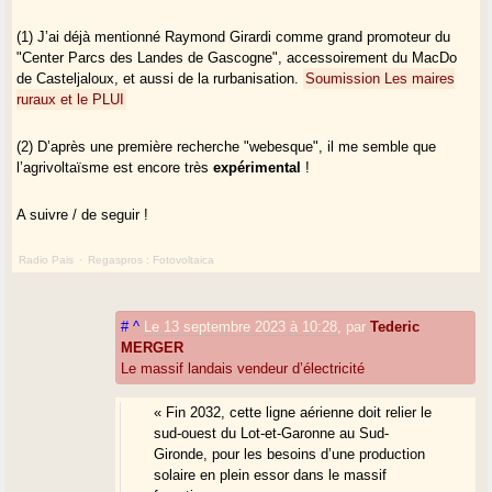
(1) J’ai déjà mentionné Raymond Girardi comme grand promoteur du
"Center Parcs des Landes de Gascogne", accessoirement du MacDo
de Casteljaloux, et aussi de la rurbanisation.
Soumission
Les maires
ruraux et le PLUI
(2) D’après une première recherche "webesque", il me semble que
l’agrivoltaïsme est encore très
expérimental
!
A suivre / de seguir !
Radio Pais
·
Regaspros : Fotovoltaica
#
^
Le 13 septembre 2023 à 10:28
,
par
Tederic
MERGER
Le massif landais vendeur d’électricité
« Fin 2032, cette ligne aérienne doit relier le
sud-ouest du Lot-et-Garonne au Sud-
Gironde, pour les besoins d’une production
solaire en plein essor dans le massif