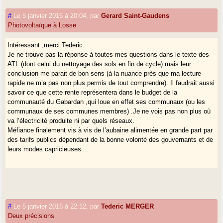
#
Le 5 janvier 2016 à 20:04
,
par
Gerard Saint-Gaudens
Photovoltaïque à Losse
Intéressant ,merci Tederic.
Je ne trouve pas la réponse à toutes mes questions dans le texte des
ATL (dont celui du nettoyage des sols en fin de cycle) mais leur
conclusion me parait de bon sens (à la nuance près que ma lecture
rapide ne m’a pas non plus permis de tout comprendre). Il faudrait aussi
savoir ce que cette rente représentera dans le budget de la
communauté du Gabardan ,qui loue en effet ses communaux (ou les
communaux de ses communes membres) .Je ne vois pas non plus où
va l’électricité produite ni par quels réseaux.
Méfiance finalement vis à vis de l’aubaine alimentée en grande part par
des tarifs publics dépendant de la bonne volonté des gouvernants et de
leurs modes capricieuses ...
#
Le 5 janvier 2016 à 22:12
,
par
Tederic MERGER
Deux précisions