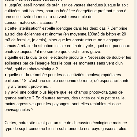
jusqu’où est-il normal de stériliser de vastes étendues jusque là soit
cultivées soit boisées, pour un bénéfice énergétique profitant sinon à
une collectivité du moins à un vaste ensemble de
consommateurs/utilisateurs ?
cette "stérilisation" est-elle identique dans les deux cas ? L’emprise
au sol des éoliennes est énorme (en moyenne,100m3 de béton et 20
m3 de ferraille, je crois), alors que les constructeurs ne s’engagent
jamais à rétablir la situation initiale en fin de cycle ; quid des panneaux
photovoltaiques ? il me semble que c’est moins grave.
quelle est la qualité de l’électricité produite ? Nécessité de doubler les
éoliennes par de l’énergie fossile pour les moments sans vent d’un
côté, quid du photovoltaique ?
quelle est la retombée pour les collectivités locales/propriétaires
bailleurs ? Si c’est une simple économie de rente, déresponsabilisante,
il y a vraiment problème...
y a-t-il une option plus légère que les champs photovoltaiques de
grande surface ? En d’autres termes, des unités de plus petite taille,
moins agressives pour les paysages, sont-elles rentables et donc
envisageables ?
Certes, notre site n’est pas un site de discussion écologique mais ce
type de sujet concerne bien la substance de nos pays gascons, alors...