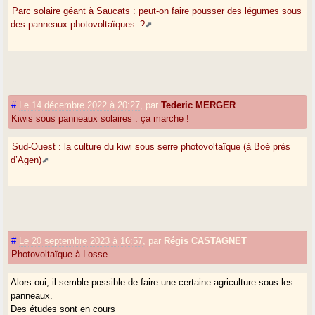
Parc solaire géant à Saucats : peut-on faire pousser des légumes sous
des panneaux photovoltaïques ?
#
Le 14 décembre 2022 à 20:27
,
par
Tederic MERGER
Kiwis sous panneaux solaires : ça marche !
Sud-Ouest : la culture du kiwi sous serre photovoltaïque (à Boé près
d’Agen)
#
Le 20 septembre 2023 à 16:57
,
par
Régis CASTAGNET
Photovoltaïque à Losse
Alors oui, il semble possible de faire une certaine agriculture sous les
panneaux.
Des études sont en cours