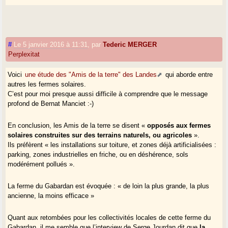
#
Le 5 janvier 2016 à 11:31
,
par
Tederic MERGER
Perplexitat
Voici
une étude des "Amis de la terre" des Landes
qui aborde entre
autres les fermes solaires.
C’est pour moi presque aussi difficile à comprendre que le message
profond de Bernat Manciet :-)
En conclusion, les Amis de la terre se disent «
opposés aux fermes
solaires construites sur des terrains naturels, ou agri­coles
».
Ils préfèrent « les installations sur toiture, et zones déjà artifi­cialisées :
parking, zones industrielles en friche, ou en déshérence, sols
modérément pol­lués ».
La ferme du Gabardan est évoquée : « de loin la plus grande, la plus
ancienne, la moins efficace »
Quant aux retombées pour les collectivités locales de cette ferme du
Gabardan, il me semble que l’interview de Serge Jourdan dit que
la