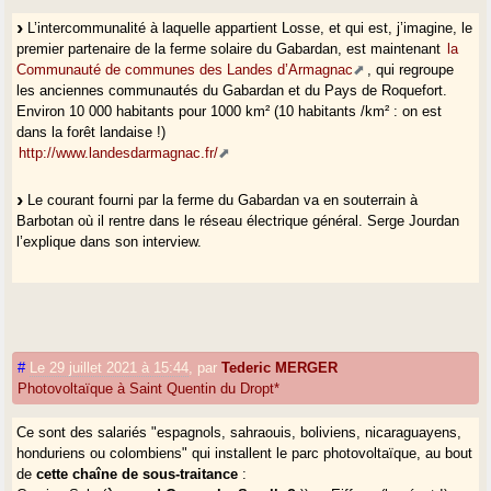
L’intercommunalité à laquelle appartient Losse, et qui est, j’imagine, le
premier partenaire de la ferme solaire du Gabardan, est maintenant
la
Communauté de communes des Landes d’Armagnac
, qui regroupe
les anciennes communautés du Gabardan et du Pays de Roquefort.
Environ 10 000 habitants pour 1000 km² (10 habitants /km² : on est
dans la forêt landaise !)
http://www.landesdarmagnac.fr/
Le courant fourni par la ferme du Gabardan va en souterrain à
Barbotan où il rentre dans le réseau électrique général. Serge Jourdan
l’explique dans son interview.
#
Le 29 juillet 2021 à 15:44
,
par
Tederic MERGER
Photovoltaïque à Saint Quentin du Dropt*
Ce sont des salariés "espagnols, sahraouis, boliviens, nicaraguayens,
honduriens ou colombiens" qui installent le parc photovoltaïque, au bout
de
cette chaîne de sous-traitance
: