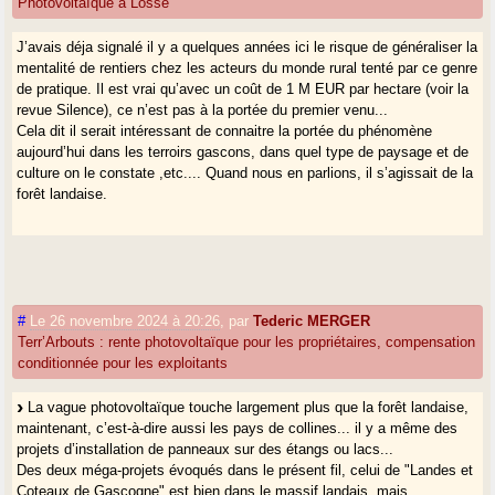
Photovoltaïque à Losse
J’avais déja signalé il y a quelques années ici le risque de généraliser la
mentalité de rentiers chez les acteurs du monde rural tenté par ce genre
de pratique. Il est vrai qu’avec un coût de 1 M EUR par hectare (voir la
revue Silence), ce n’est pas à la portée du premier venu...
Cela dit il serait intéressant de connaitre la portée du phénomène
aujourd’hui dans les terroirs gascons, dans quel type de paysage et de
culture on le constate ,etc.... Quand nous en parlions, il s’agissait de la
forêt landaise.
#
Le 26 novembre 2024 à 20:26
,
par
Tederic MERGER
Terr’Arbouts : rente photovoltaïque pour les propriétaires, compensation
conditionnée pour les exploitants
La vague photovoltaïque touche largement plus que la forêt landaise,
maintenant, c’est-à-dire aussi les pays de collines... il y a même des
projets d’installation de panneaux sur des étangs ou lacs...
Des deux méga-projets évoqués dans le présent fil, celui de "Landes et
Coteaux de Gascogne" est bien dans le massif landais, mais