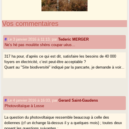
Vos commentaires
#
Le 3 janvier 2016 à 11:13
,
par
Tederic MERGER
Ne’s hè pas mouléte shéns coupar uèus...
317 ha pour, d’après ce qui est dit, satisfaire les besoins de 40 000
foyers en électricité, c’est peut-être acceptable ?
Quant au "Site biodiversité" indiqué par la pancarte, je demande à voir...
#
Le 4 janvier 2016 à 16:03
,
par
Gerard Saint-Gaudens
Photovoltaïque à Losse
La question du photovoltaique ressemble beaucoup à celle des
éoliennes (cf un échange là-dessus il y a quelques mois) ; toutes deux
posent les questions suivantes :