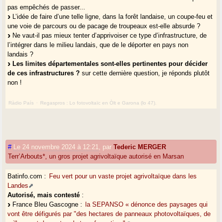
pas empêchés de passer...
L’idée de faire d’une telle ligne, dans la forêt landaise, un coupe-feu et
une voie de parcours ou de pacage de troupeaux est-elle absurde ?
Ne vaut-il pas mieux tenter d’apprivoiser ce type d’infrastructure, de
l’intégrer dans le milieu landais, que de le déporter en pays non
landais ?
Les limites départementales sont-elles pertinentes pour décider
de ces infrastructures ?
sur cette dernière question, je réponds plutôt
non !
Ràdio País
·
Regaspros : Lo fotovoltaïc en Òlt e Garona (lo 47).
#
Le 24 novembre 2024 à 12:21
,
par
Tederic MERGER
Terr’Arbouts*, un gros projet agrivoltaïque autorisé en Marsan
Batinfo.com :
Feu vert pour un vaste projet agrivoltaïque dans les
Landes
Autorisé, mais contesté
:
France Bleu Gascogne :
la SEPANSO « dénonce des paysages qui
vont être défigurés par "des hectares de panneaux photovoltaïques, de