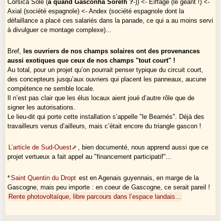
Corsica Sole (
à quand Gasconha Sorelh ?
-)) <- Eiffage (le géant !) <-
Axial (société espagnole) <- Andex (société espagnole dont la
défaillance a placé ces salariés dans la panade, ce qui a au moins servi
à divulguer ce montage complexe)...
Bref,
les ouvriers de nos champs solaires ont des provenances
aussi exotiques que ceux de nos champs "tout court" !
Au total, pour un projet qu’on pourrait penser typique du circuit court,
des concepteurs jusqu’aux ouvriers qui placent les panneaux, aucune
compétence ne semble locale.
Il n’est pas clair que les élus locaux aient joué d’autre rôle que de
signer les autorisations.
Le lieu-dit qui porte cette installation s’appelle "le Bearnés". Déjà des
travailleurs venus d’ailleurs, mais c’était encore du triangle gascon !
L’article de Sud-Ouest
, bien documenté, nous apprend aussi que ce
projet vertueux a fait appel au "financement participatif"...
*
Saint Quentin du Dropt
est en Agenais guyennais, en marge de la
Gascogne, mais peu importe : en coeur de Gascogne, ce serait pareil !
Rente photovoltaïque, libre parcours dans l’espace landais...