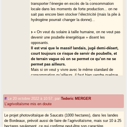
transporter l’énergie en excès de la consommation
locale dans les moments de forte production... on ne
sait pas encore bien stocker l’électricité (mais la pile à
hydrogène pourrait changer la donne)...
« On veut du solaire à taille humaine, on ne veut pas
devenir une poubelle énergétique » disent les
opposants.
Il est vrai que le massif landais, jugé demi-désert,
court toujours ce risque de servir de poubelle, et
de terrain vague où on se permet ce qu’on ne se
permet pas ailleurs.
Mais si on veut y vivre avec le même standard de
consommation qu’ailleurs, il faut bien vendre quelque
chose "ailleurs"... là, ce serait de l’électricité...
#
Le 20 octobre 2022 à 10:57
,
par
Tederic MERGER
L’agrivoltaïsme mis en doute
Le projet photovoltaïque de Saucats (1000 hectares), dans les landes
de Bordeaux, prévoit aussi de faire de l’agrivoltaïsme, mais sur 10 à 25
hectares seulement, ce qui confirme peut-être son caractère