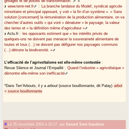
grillages et de postes de transformation."
»
www.terre-net.fr
:
La branche landaise du Modef, syndicat agricole
minoritaire et principal opposant, y voit « la fin d’un système ». « Sans
solution [concernant] la rémunération de la production alimentaire, on va
chercher d’autres outils » qui vont « dénaturer » le paysage, la valeur
des terres et « la définition même d’agriculteur »
Actu.fr :
les opposants estiment que « les intérêts privés de
quelques-uns ne doivent pas menacer la souveraineté alimentaire de
toutes et tous (…) ne doivent pas défigurer nos paysages communs
(…) détruire la biodiversité. »
L’efficacité de l’agrivoltaïsme est elle-même contestée
:
Revue Silence et Journal l’Empaillé :
Quand l’industrie « agrivoltaïque »
démontre elle-même son inefficacité
*Dans Terr’Arbouts, il y a
arbout
(source bouillonnante, dit Palay)
arbot
= source bouillonnante
#
Le 25 novembre 2024 à 10:27
,
par
Gerard Sent Gaudens