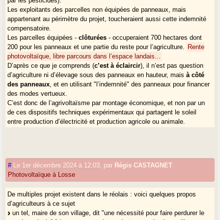
par les pesticides).
Les exploitants des parcelles non équipées de panneaux, mais
appartenant au périmètre du projet, toucheraient aussi cette indemnité
compensatoire.
Les parcelles équipées -
clôturées
- occuperaient 700 hectares dont
200 pour les panneaux et une partie du reste pour l’agriculture.
Rente
photovoltaïque, libre parcours dans l’espace landais...
D’après ce que je comprends (
c’est à éclaircir
), il n’est pas question
d’agriculture ni d’élevage sous des panneaux en hauteur, mais
à côté
des panneaux
, et en utilisant "l’indemnité" des panneaux pour financer
des modes vertueux.
C’est donc de l’agrivoltaïsme par montage économique, et non par un
de ces dispositifs techniques expérimentaux qui partagent le soleil
entre production d’électricité et production agricole ou animale.
Sans les engagements d’agriculture vertueuse (à surveiller !), le projet
Terre’Arbouts ne pourrait pas être qualifié d’agrivoltaïque (peut-il l’être
vraiment ?), et il pouvait difficilement être accepté par les autorités...
#
Le 1er décembre 2024 à 12:03
,
par
Régis CASTAGNET
* Un propriétaire peut être aussi exploitant, c’est même peut-être le cas
Photovoltaïque à Losse
le plus fréquent pour l’instant ?
De multiples projet existent dans le réolais : voici quelques propos
d’agriculteurs à ce sujet
un tel, maire de son village, dit "une nécessité pour faire perdurer le