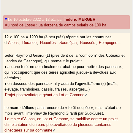
#
Le 10 octobre 2022 à 12:51
,
par
Tederic MERGER
Au nord de Losse : ua dotzena de camps solaris de 100 ha
12 x 100 ha = 1200 ha (à peu près) répartis sur les communes
d’
Allons
,
Durance
,
Houeillès
,
Sauméjan
,
Boussès
,
Pompogne
...
Selon Raymond Girardi (1) (président de la "com’com" des Côteaux et
Landes de Gascogne), qui promeut le projet :
aucune forêt ne sera finalement abattue pour mettre des panneaux,
qui n’occuperont que des terres agricoles jusque-là dévolues aux
céréales ;
en dessous des panneaux, il y aura de l’agrivoltaïsme (2) (maïs,
élevage, framboises, cassis, fraises, asperges...)
Projet photovoltaïque géant en Lot-et-Garonne
Le maire d’Allons parlait encore de « forêt coupée », mais c’était six
mois avant l’interview de Raymond Girardi par Sud-Ouest.
Le maire d’Allons, en Lot-et-Garonne, se mobilise contre un projet
d’implantation d’un parc photovoltaïque de plusieurs centaines
d’hectares sur sa commune