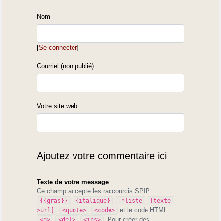
Nom
[
Se connecter
]
Courriel (non publié)
Votre site web
Ajoutez votre commentaire ici
Texte de votre message
Ce champ accepte les raccourcis SPIP
{{gras}}
{italique}
-*liste
[texte-
et le code HTML
>url]
<quote>
<code>
. Pour créer des
<q>
<del>
<ins>