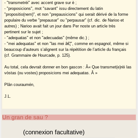
- "transmetrèi" avec accent grave sur è ;
- "proposicions", mot "savant" issu directement du latin
"propositio(nem)", et non "prepausicions" qui serait dérivé de la forme
populaire du verbe "prepausar" ou "perpausar" (cf. dic. de Narioo et
autres) ; Narioo avait fait un jour dans Per noste un article très
pertinent sur le sujet ;
- "adequatas" et non "adecuadas" (même dic.) ;
- "mei adequatas" et non "las mei â€¦", comme en espagnol, même si
beaucoup d’auteurs s’alignent sur la répétition de l’article du français
(cf. Grammaire de Hourcade, p. 125).
Au total, cela devrait donner en bon gascon : Â« Que transmet(e)rèi las
vòstas (ou vostes) proposicions mei adequatas. Â »
Plân couraumén,
J.L.
Un gran de sau ?
(connexion facultative)