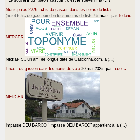
" Le souvenir du "patois gascon", c’est le souvenir, la (…)
Municipales 2026 : chic de gascon dens los noms de lista
(hère) tchic de gascoûn dén lous noums de liste !
5 mars
, par
Tederic
MERGER
Mickaël S., un ami de longue date de Gasconha.com, a (…)
Linxe - du gascon dans les noms de voie
30 mai 2025
, par
Tederic
MERGER
Impasse DEU BARCO "Impasse DEU BARCO" appartient à la (…)