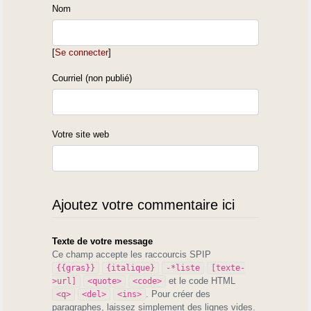
Nom
[
Se connecter
]
Courriel (non publié)
Votre site web
Ajoutez votre commentaire ici
Texte de votre message
Ce champ accepte les raccourcis SPIP
{{gras}}
{italique}
-*liste
[texte-
et le code HTML
>url]
<quote>
<code>
. Pour créer des
<q>
<del>
<ins>
paragraphes, laissez simplement des lignes vides.