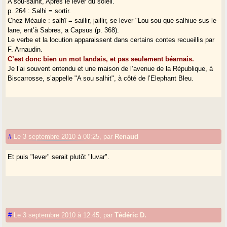
A sou-salhit, Après le lever du soleil.
p. 264 : Salhi = sortir.
Chez Méaule : salhî = saillir, jaillir, se lever "Lou sou que salhiue sus le
lane, ent’à Sabres, a Capsus (p. 368).
Le verbe et la locution apparaissent dans certains contes recueillis par
F. Arnaudin.
C’est donc bien un mot landais, et pas seulement béarnais.
Je l’ai souvent entendu et une maison de l’avenue de la République, à
Biscarrosse, s’appelle "A sou salhit", à côté de l’Elephant Bleu.
#
Le 3 septembre 2010 à 00:25
,
par
Renaud
Et puis "lever" serait plutôt "luvar".
#
Le 3 septembre 2010 à 12:45
,
par
Tédéric D.