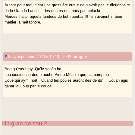
Autant pour moi, c’est une grossière erreur de n’avoir pas le dictionnaire
de la Grande-Lande… des contes oui mais pas celui là.
Mercés Halip, aquets landeus de bèth poètas !!! ils savaient si bien
manier la métaphore.
#
Le 4 septembre 2010 à 10:18
,
par
P.Lartigue
Aco qu’eus bray. Qu’ic sabèn ha.
Lou dicciounari deu praoube Pierre Méaule que n’a pamprou.
Uoue qui aymi hort, "Quand les poules auront des dents" = Couan agis
gahat lou loup per le coude.
Un gran de sau ?