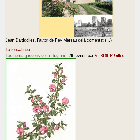
Jean Dartigolles, l’autor de Pey Marsau dejà comentat (…)
Lo ronçabueu.
Les noms gascons de la Bugrane.
28 février
, par
VERDIER Gilles