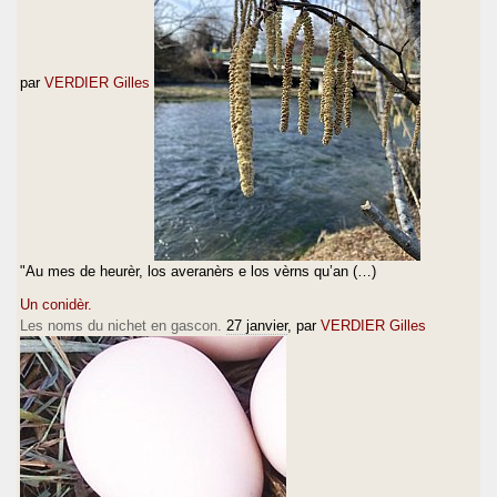
par
VERDIER Gilles
"Au mes de heurèr, los averanèrs e los vèrns qu’an (…)
Un conidèr.
Les noms du nichet en gascon.
27 janvier
, par
VERDIER Gilles