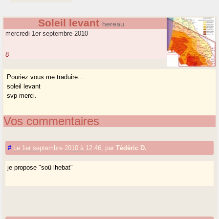
Soleil levant
hereau
mercredi 1er septembre 2010
8
Pouriez vous me traduire...
soleil levant
svp merci.
Vos commentaires
#
Le 1er septembre 2010 à 12:46
,
par
Tédéric D.
je propose "soû lhebat"