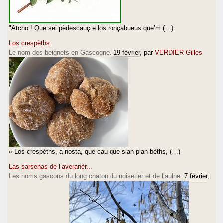
"Atcho ! Que sei pèdescauç e los ronçabueus que’m (…)
Los crespèths.
Le nom des beignets en Gascogne.
19 février
, par
VERDIER Gilles
« Los crespèths, a nosta, que cau que sian plan bèths, (…)
Las sarsenas de l’averanèr...
Les noms gascons du long chaton du noisetier et de l’aulne.
7 février
,