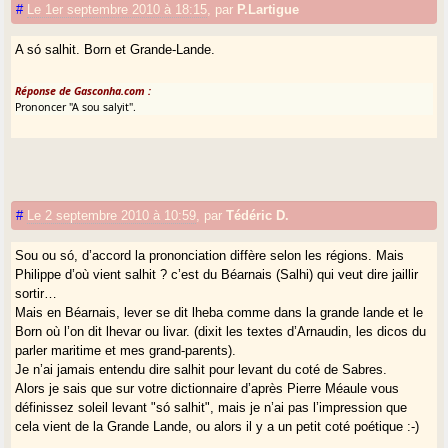
#
Le 1er septembre 2010 à 18:15
,
par
P.Lartigue
A só salhit. Born et Grande-Lande.
Réponse de Gasconha.com :
Prononcer "A sou salyit".
#
Le 2 septembre 2010 à 10:59
,
par
Tédéric D.
Sou ou só, d’accord la prononciation diffère selon les régions. Mais
Philippe d’où vient salhit ? c’est du Béarnais (Salhi) qui veut dire jaillir
sortir…
Mais en Béarnais, lever se dit lheba comme dans la grande lande et le
Born où l’on dit lhevar ou livar. (dixit les textes d’Arnaudin, les dicos du
parler maritime et mes grand-parents).
Je n’ai jamais entendu dire salhit pour levant du coté de Sabres.
Alors je sais que sur votre dictionnaire d’après Pierre Méaule vous
définissez soleil levant "só salhit", mais je n’ai pas l’impression que
cela vient de la Grande Lande, ou alors il y a un petit coté poétique :-)