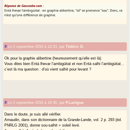
Réponse de Gasconha.com :
Entà lhevar l’ambigüitat : en graphie alibertine, "só" se prononce "sou". Donc, ce
n’est qu’une différence de graphie.
#
Le 2 septembre 2010 à 14:33
,
par
Tédéric D.
Ok pour la graphie alibertine (heureusement qu’elle est là).
Vous dites bien Entà lhevar l’ambigüitat et non Entà salhi l’ambigüitat...
c’est là ma question : d’où vient salhit pour levant ?
#
Le 2 septembre 2010 à 18:36
,
par
P.Lartigue
Dans le doute, je suis allé vérifier.
Arnaudin, dans son dictionnaire de la Grande-Lande, vol. 2 p. 293 (éd.
PNRLG 2001), donne sou-salhit = soleil levé.