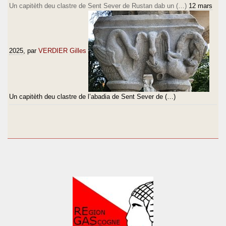
Un capitèth deu clastre de Sent Sever de Rustan dab un (…)
12 mars
2025
, par
VERDIER Gilles
Un capitèth deu clastre de l’abadia de Sent Sever de (…)