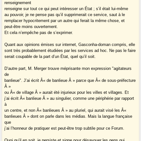
renseignement
renseigne sur tout ce qui peut intéresser un État ; s’il était lui-même
au pouvoir, je ne pense pas qu’il supprimerait ce service, saut à le
remplacer hypocritement par un autre qui ferait la même chose, et
peut-être moins ouvertement.
Et cela n’empêche pas de s’exprimer.
Quant aux opinions émises sur internet, Gasconha-doman compris, elle
sont très probablement étudiées par les services ad hoc. Ne pas le faire
serait coupable de la part d’un État, quel qu’il soit.
D’autre part, M. Merger trouve méprisante mon expression "agitateurs
de
banlieue". J’ai écrit Â« de banlieue Â » parce que Â« de sous-préfecture
Â »
ou Â« de village Â » aurait été injurieux pour les villes et villages. Et
j’ai écrit Â« banlieue Â » au singulier, comme une périphérie par rapport
à
un centre, et non Â« banlieues Â » au pluriel, qui aurait visé les Â«
banlieues Â » dont on parle dans les médias. Mais la langue française
que
j’ai l’honneur de pratiquer est peut-être trop subtile pour ce Forum.
Quoi qu’il en soit, je persiste et signe pour désavouer les gens qui