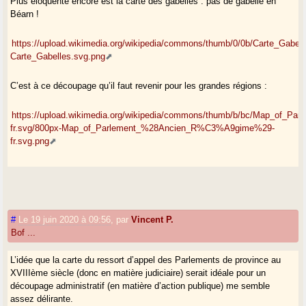
Plus éloquente encore est la carte des gabelles : pas de gabelle en
Béarn !
https://upload.wikimedia.org/wikipedia/commons/thumb/0/0b/Carte_Gabel
Carte_Gabelles.svg.png
C’est à ce découpage qu’il faut revenir pour les grandes régions :
https://upload.wikimedia.org/wikipedia/commons/thumb/b/bc/Map_of
fr.svg/800px-Map_of_Parlement_%28Ancien_R%C3%A9gime%29-
fr.svg.png
#
Le 19 juin 2020 à 09:56
,
par
Vincent P.
Bof ...
L’idée que la carte du ressort d’appel des Parlements de province au
XVIIIème siècle (donc en matière judiciaire) serait idéale pour un
découpage administratif (en matière d’action publique) me semble
assez délirante.