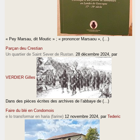
« Pey Marsau, dit Moutic » ; « prononcer Marsaou », (…)
Parçan deu Crestian
Un quartier de Saint Sever de Rustan.
28 décembre 2024
, par
VERDIER Gilles
Dans des pièces écrites des archives de l’abbaye de (…)
Faire du blé en Condomois
e lo transformar en haria (farine)
12 novembre 2024
, par
Tederic