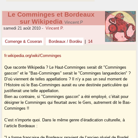
Le Comminges et Bordeaux
sur Wikipedia
Vincent.P
samedi 21 août 2010
-
Vincent P.
Comenge & Coseran
Bordeaux / Bordèu
|
14
fr.wikipedia.org/wiki/Comminges
Que raconte Wikipedia ? Le Haut-Comminges serait dit "Comminges
gascon" et le "Bas-Comminges" serait le "Comminges languedocien" ?
D’où viennent de telles appellations ? Il n’y a pas un seul moment de
l’Histoire où le Bas-Comminges aurait eu une destinée particulière qui
justifierait une telle appellation.
Bien au contraire, si "Comminges gascon" a été employé, c’était pour
désigner le Comminges qui fleurtait avec le Gers, autrement dit le Bas-
Comminges !!
C’est n’importe quoi. Dans le même genre d’éradication culturelle, à
l’article Bordeaux :
"La forme française de Bordeaux provient de l’ancien pluriel de Bordel