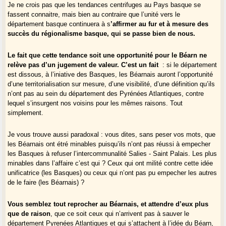
Je ne crois pas que les tendances centrifuges au Pays basque se
fassent connaitre, mais bien au contraire que l’unité vers le
département basque continuera à s
’affirmer au fur et à mesure des
succès du régionalisme basque, qui se passe bien de nous.
Le fait que cette tendance soit une opportunité pour le Béarn ne
relève pas d’un jugement de valeur. C’est un fait
: si le département
est dissous, à l’iniative des Basques, les Béarnais auront l’opportunité
d’une territorialisation sur mesure, d’une visibilité, d’une définition qu’ils
n’ont pas au sein du département des Pyrénées Atlantiques, contre
lequel s’insurgent nos voisins pour les mêmes raisons. Tout
simplement.
Je vous trouve aussi paradoxal : vous dites, sans peser vos mots, que
les Béarnais ont étré minables puisqu’ils n’ont pas réussi à empecher
les Basques à refuser l’intercommunalité Salies - Saint Palais. Les plus
minables dans l’affaire c’est qui ? Ceux qui ont milité contre cette idée
unificatrice (les Basques) ou ceux qui n’ont pas pu empecher les autres
de le faire (les Béarnais) ?
Vous semblez tout reprocher au Béarnais, et attendre d’eux plus
que de raison
, que ce soit ceux qui n’arrivent pas à sauver le
département Pyrenées Atlantiques et qui s’attachent à l’idée du Béarn,