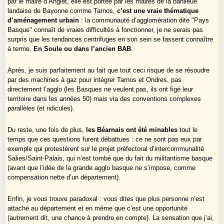
par le maire d’Anglet, elle est portée par les maires de la banlieue
landaise de Bayonne comme Tarnos,
c’est une vraie thématique
d’aménagement urbain
: la communauté d’agglomération dite "Pays
Basque" connaît de vraies difficultés à fonctionner, je ne serais pas
surpris que les tendances centrifuges en son sein se fassent connaître
à terme.
En Soule ou dans l’ancien BAB
.
Après, je suis parfaitement au fait que tout ceci risque de se résoudre
par des machines à gaz pour intégrer Tarnos et Ondres, pas
directement l’agglo (les Basques ne veulent pas, ils ont figé leur
territoire dans les années 50) mais via des conventions complexes
parallèles (et ridicules).
Du reste, une fois de plus,
les Béarnais ont été minables
tout le
temps que ces questions furent débattues : ce ne sont pas eux par
exemple qui protestèrent sur le projet préfectoral d’intercommunalité
Salies/Saint-Palais, qui n’est tombé que du fait du militantisme basque
(avant que l’idée de la grande agglo basque ne s’impose, comme
compensation nette d’un département).
Enfin, je vous trouve paradoxal : vous dites que plus personne n’est
attaché au département et en même que c’est une opportunité
(autrement dit, une chance à prendre en compte). La sensation que j’ai,