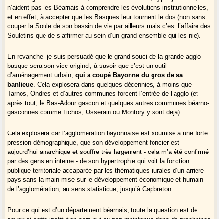
n’aident pas les Béarnais à comprendre les évolutions institutionnelles,
et en effet, à accepter que les Basques leur tournent le dos (non sans
couper la Soule de son bassin de vie par ailleurs mais c’est l’affaire des
Souletins que de s’affirmer au sein d’un grand ensemble qui les nie).
En revanche, je suis persuadé que le grand souci de la grande agglo
basque sera son vice originel, à savoir que c’est un outil
d’aménagement urbain,
qui a coupé Bayonne du gros de sa
banlieue
. Cela explosera dans quelques décennies, à moins que
Tarnos, Ondres et d’autres communes forcent l’entrée de l’agglo (et
après tout, le Bas-Adour gascon et quelques autres communes béarno-
gasconnes comme Lichos, Osserain ou Montory y sont déjà).
Cela explosera car l’agglomération bayonnaise est soumise à une forte
pression démographique, que son développement foncier est
aujourd’hui anarchique et souffre très largement - cela m’a été confirmé
par des gens en interne - de son hypertrophie qui voit la fonction
publique territoriale accaparée par les thématiques rurales d’un arrière-
pays sans la main-mise sur le développement économique et humain
de l’agglomération, au sens statistique, jusqu’à Capbreton.
Pour ce qui est d’un département béarnais, toute la question est de