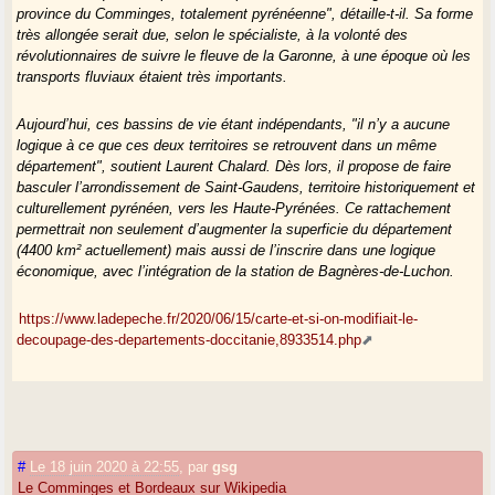
province du Comminges, totalement pyrénéenne", détaille-t-il. Sa forme
très allongée serait due, selon le spécialiste, à la volonté des
révolutionnaires de suivre le fleuve de la Garonne, à une époque où les
transports fluviaux étaient très importants.
Aujourd’hui, ces bassins de vie étant indépendants, "il n’y a aucune
logique à ce que ces deux territoires se retrouvent dans un même
département", soutient Laurent Chalard. Dès lors, il propose de faire
basculer l’arrondissement de Saint-Gaudens, territoire historiquement et
culturellement pyrénéen, vers les Haute-Pyrénées. Ce rattachement
permettrait non seulement d’augmenter la superficie du département
(4400 km² actuellement) mais aussi de l’inscrire dans une logique
économique, avec l’intégration de la station de Bagnères-de-Luchon.
https://www.ladepeche.fr/2020/06/15/carte-et-si-on-modifiait-le-
decoupage-des-departements-doccitanie,8933514.php
#
Le 18 juin 2020 à 22:55
,
par
gsg
Le Comminges et Bordeaux sur Wikipedia