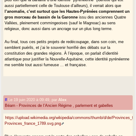
aussi partiellement celle de Toulouse d’ailleurs), il verrait alors que
l’anomalie, c’est surtout que les Hautes-Pyrénées comprennent un
gros morceau de bassin de la Garonne
issu des anciennes Quatre
Vallées, pleinement commingeoises (sauf le Magnoac) au sens
religieux, donc aussi dans un ancrage sur un plus long terme.
Au final, tous ces petits projets de redécoupage, dans son coin, me
semblent puérils, et j’ai le souvenir horrifié des débats sur la
constitution des grandes régions. À l’époque, on parlait d’identité
atlantique pour justifier la Nouvelle-Aquitaine, cette identité pyrénéenne
me semble tout aussi fumeuse ... et française.
#
Le 19 juin 2020 à 09:49
,
par
Alex
Béarn - Provinces de l’Ancien Régime , parlement et gabelles
https://upload.wikimedia.org/wikipedia/commons/thumb/d/de/Provinces_f
Provinces_france_1789.svg.png