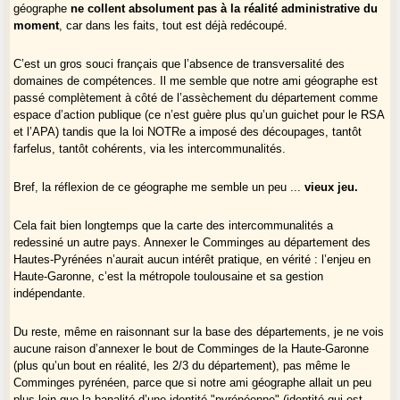
géographe
ne collent absolument pas à la réalité administrative du
moment
, car dans les faits, tout est déjà redécoupé.
C’est un gros souci français que l’absence de transversalité des
domaines de compétences. Il me semble que notre ami géographe est
passé complètement à côté de l’assèchement du département comme
espace d’action publique (ce n’est guère plus qu’un guichet pour le RSA
et l’APA) tandis que la loi NOTRe a imposé des découpages, tantôt
farfelus, tantôt cohérents, via les intercommunalités.
Bref, la réflexion de ce géographe me semble un peu ...
vieux jeu.
Cela fait bien longtemps que la carte des intercommunalités a
redessiné un autre pays. Annexer le Comminges au département des
Hautes-Pyrénées n’aurait aucun intérêt pratique, en vérité : l’enjeu en
Haute-Garonne, c’est la métropole toulousaine et sa gestion
indépendante.
Du reste, même en raisonnant sur la base des départements, je ne vois
aucune raison d’annexer le bout de Comminges de la Haute-Garonne
(plus qu’un bout en réalité, les 2/3 du département), pas même le
Comminges pyrénéen, parce que si notre ami géographe allait un peu
plus loin que la banalité d’une identité "pyrénéenne" (identité qui est