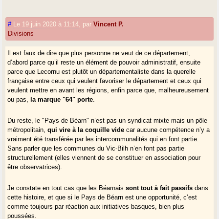
#
Le 19 juin 2020 à 11:14
,
par
Vincent P.
Divisions
Il est faux de dire que plus personne ne veut de ce département,
d’abord parce qu’il reste un élément de pouvoir administratif, ensuite
parce que Lecornu est plutôt un départementaliste dans la querelle
française entre ceux qui veulent favoriser le département et ceux qui
veulent mettre en avant les régions, enfin parce que, malheureusement
ou pas,
la marque "64" porte
.
Du reste, le "Pays de Béarn" n’est pas un syndicat mixte mais un pôle
métropolitain,
qui vire à la coquille vide
car aucune compétence n’y a
vraiment été transférée par les intercommunalités qui en font partie.
Sans parler que les communes du Vic-Bilh n’en font pas partie
structurellement (elles viennent de se constituer en association pour
être observatrices).
Je constate en tout cas que les Béarnais
sont tout à fait passifs
dans
cette histoire, et que si le Pays de Béarn est une opportunité, c’est
comme toujours par réaction aux initiatives basques, bien plus
poussées.