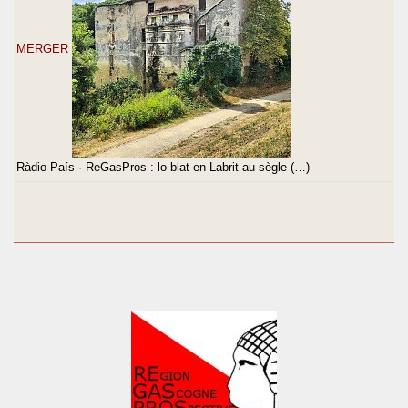
MERGER
Ràdio País · ReGasPros : lo blat en Labrit au sègle (…)