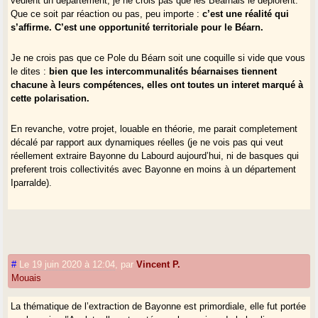
veulent un département, je ne crois pas que les Béarnais le déplorent.
Que ce soit par réaction ou pas, peu importe :
c’est une réalité qui
s’affirme. C’est une opportunité territoriale pour le Béarn.
Je ne crois pas que ce Pole du Béarn soit une coquille si vide que vous
le dites :
bien que les intercommunalités béarnaises tiennent
chacune à leurs compétences, elles ont toutes un interet marqué à
cette polarisation.
En revanche, votre projet, louable en théorie, me parait completement
décalé par rapport aux dynamiques réelles (je ne vois pas qui veut
réellement extraire Bayonne du Labourd aujourd’hui, ni de basques qui
preferent trois collectivités avec Bayonne en moins à un département
Iparralde).
#
Le 19 juin 2020 à 12:04
,
par
Vincent P.
Mouais
La thématique de l’extraction de Bayonne est primordiale, elle fut portée