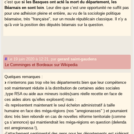
c’est que
si les Basques ont acté la mort du département, les
Béarnais en sont loin
. Leur dire que c’est une opportunité ne suffit pas
pour une adhésion pleine et entière, au vu de la sociologie politique
béarnaise, très "française", sur un moule républicain classique. Il n’y a
qu’à voir la position des députés béarnais sur la question.
#
Le 19 juin 2020 à 12:21
,
par
gerard saint-gaudens
Le Comminges et Bordeaux sur Wikipedia
Quelques remarques :
n’enterrons pas trop vite les départements:bien que leur compétence
soit maintenant réduite à la distribution de certaines aides sociales
,type RSA ou aide aux mineurs isolés(sans réelle recette en face de
ces aides alors qu’elles explosent) mais :
-ils représentent maintenant le seul échelon administratif à taille
humaine en face des méga-régions (nos "arregionasses" ) et pourraient
donc très bien rebondir en cas de novelles réforme territoriale (comme
ça s’annonce) qui maintiendrait les méga-régions en question (delenda
est arregionassa !),
-l’attachement sentimental des gens pour les départements est sidérant