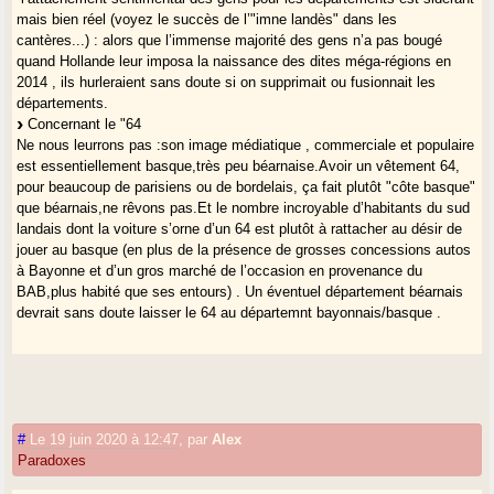
mais bien réel (voyez le succès de l’"imne landès" dans les
cantères...) : alors que l’immense majorité des gens n’a pas bougé
quand Hollande leur imposa la naissance des dites méga-régions en
2014 , ils hurleraient sans doute si on supprimait ou fusionnait les
départements.
Concernant le "64
Ne nous leurrons pas :son image médiatique , commerciale et populaire
est essentiellement basque,très peu béarnaise.Avoir un vêtement 64,
pour beaucoup de parisiens ou de bordelais, ça fait plutôt "côte basque"
que béarnais,ne rêvons pas.Et le nombre incroyable d’habitants du sud
landais dont la voiture s’orne d’un 64 est plutôt à rattacher au désir de
jouer au basque (en plus de la présence de grosses concessions autos
à Bayonne et d’un gros marché de l’occasion en provenance du
BAB,plus habité que ses entours) . Un éventuel département béarnais
devrait sans doute laisser le 64 au départemnt bayonnais/basque .
#
Le 19 juin 2020 à 12:47
,
par
Alex
Paradoxes