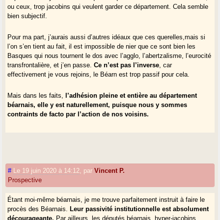
ou ceux, trop jacobins qui veulent garder ce département. Cela semble
bien subjectif.
Pour ma part, j’aurais aussi d’autres idéaux que ces querelles,mais si
l’on s’en tient au fait, il est impossible de nier que ce sont bien les
Basques qui nous tournent le dos avec l’agglo, l’abertzalisme, l’eurocité
transfrontalière, et j’en passe.
Ce n’est pas l’inverse
, car
effectivement je vous rejoins, le Béarn est trop passif pour cela.
Mais dans les faits,
l’adhésion pleine et entière au département
béarnais, elle y est naturellement, puisque nous y sommes
contraints de facto par l’action de nos voisins.
#
Le 19 juin 2020 à 14:12
,
par
Vincent P.
Prospective
Étant moi-même béarnais, je me trouve parfaitement instruit à faire le
procès des Béarnais.
Leur passivité institutionnelle est absolument
décourageante.
Par ailleurs, les députés béarnais, hyper-jacobins,