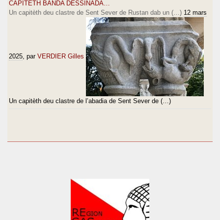
CAPITETH BANDA DESSINADA…
Un capitèth deu clastre de Sent Sever de Rustan dab un (…)
12 mars
2025
, par
VERDIER Gilles
Un capitèth deu clastre de l’abadia de Sent Sever de (…)