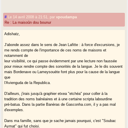
#
Le 14 avril 2008 à 21:51
,
par
vpoudampa
Re : La maisoûn dou bounur
Adishatz,
J'abonde assez dans le sens de Jean Lafitte : à force d'excursions, je
me rends compte de l'importance de ces noms de maisons et
notamment de
leur visibilité, ce qui passe évidemment par une lecture non faussée
pour mieux rendre compte des sonorités de la langue. Je le dis souvent
mais Bordenave ou Lameysouète font plus pour la cause de la langue
que
l'Avienguda de la Republica.
D'ailleurs, j'irais jusqu'à graphier etxea "etchéa" pour coller à la
tradition des noms balnéaires et à une certaine scripta labourdine
pré-batua. Dans la partie Banèras de Gasconha.com, il y a pas mal
d'exemples.
Dans ma famille, sans que je sache jamais pourquoi, c'est "Soubac
Aymat" qui fut choisi.