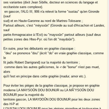
ses variantes (dixit Jean Sibille, docteur en sciences du langage et
occitaniste sans complexe).
­ en gascon, l'ALG III, 906 n'a relevé la forme "oustau" qu'en Gironde
(sauf
sud) et en Haute-Garonne au nord de Martres-Tolosane ;
Partout ailleurs, c'est "mèysoûn" (Gironde au sud d'Arcachon et Landes,
sauf
partie Armagnacaise à l'Est) ou "maysoûn" partout ailleurs (sauf deux
petites zones des Htes-Pyr. où l'on dit "maydoûn").
En outre, pour les débutants en graphie classique :
­ "deu" se prononce "dou" (écrit "do" en vraie graphie classique, comme
le
fit jadis Robert Darrigrand) sur la majorité du territoire ;
­ comme dans les autres gallicismes, le -r de "bonur" n'est pas muet,
alors
qu'il l'est en principe dans cette graphie (madur, amor etc.).
Pour éviter les pièges de la graphie classique, je propose en graphie
moderne LA MAYSOÛN DOU BOUNUR ou LA MÃˆYSOÛN DOU
BOUNUR pour la majorité du
territoire gascon, LA MAYDOÛN DOU BOUNUR pour les deux zones
des H-P et
L’OUSTAU DOU BOUNUR pour les régions girondine et toulousaine à