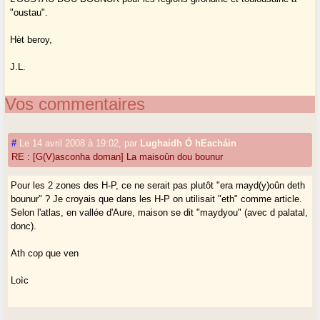
"oustau".
Hèt beroy,
J.L.
Vos commentaires
#
Le 14 avril 2008 à 19:02
,
par
Lughaidh Ó hEacháin
RE : [G(V)asconha doman] La maisoûn dou bounur
Pour les 2 zones des H-P, ce ne serait pas plutôt "era mayd(y)oûn deth
bounur" ? Je croyais que dans les H-P on utilisait "eth" comme article.
Selon l'atlas, en vallée d'Aure, maison se dit "maydyou" (avec d palatal,
donc).
Ath cop que ven
Loìc