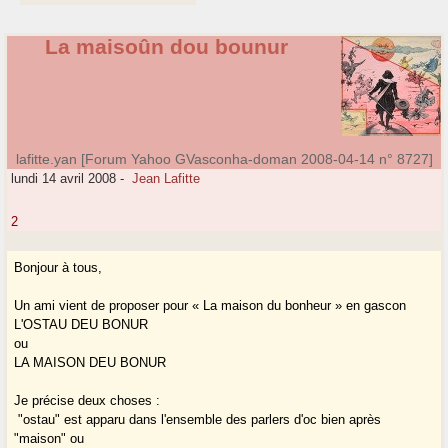
La maisoûn dou bounur
lafitte.yan [Forum Yahoo GVasconha-doman 2008-04-14 n° 8727]
lundi 14 avril 2008
-
Jean Lafitte
2
Bonjour à tous,
Un ami vient de proposer pour « La maison du bonheur » en gascon
L'OSTAU DEU BONUR
ou
LA MAISON DEU BONUR
Je précise deux choses :
­ "ostau" est apparu dans l'ensemble des parlers d'oc bien après
"maison" ou