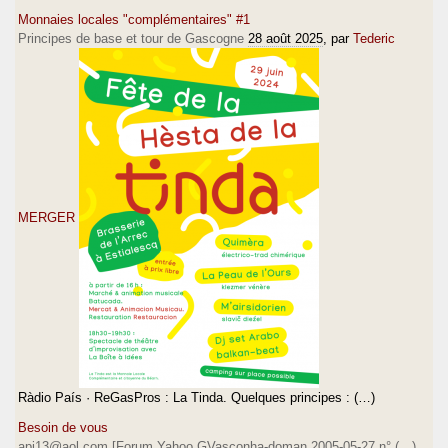
Monnaies locales "complémentaires" #1
Principes de base et tour de Gascogne
28 août 2025
, par
Tederic
MERGER
Ràdio País · ReGasPros : La Tinda. Quelques principes : (…)
Besoin de vous
api13@aol.com [Forum Yahoo GVasconha-doman 2005-05-27 n° (…)