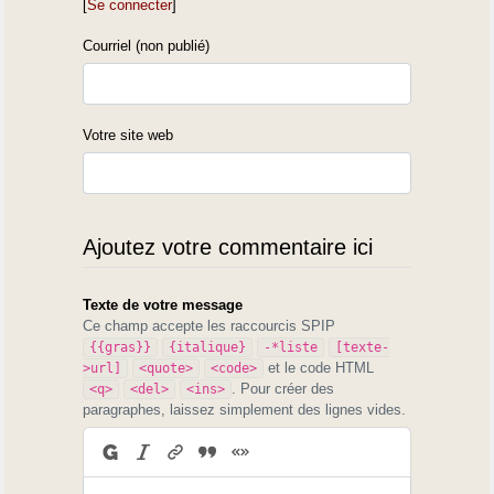
[
Se connecter
]
Courriel (non publié)
Votre site web
Ajoutez votre commentaire ici
Texte de votre message
Ce champ accepte les raccourcis SPIP
{{gras}}
{italique}
-*liste
[texte-
et le code HTML
>url]
<quote>
<code>
. Pour créer des
<q>
<del>
<ins>
paragraphes, laissez simplement des lignes vides.