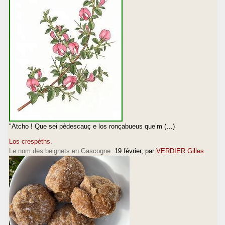
"Atcho ! Que sei pèdescauç e los ronçabueus que’m (…)
Los crespèths.
Le nom des beignets en Gascogne.
19 février
, par
VERDIER Gilles