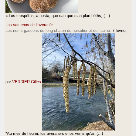
« Los crespèths, a nosta, que cau que sian plan bèths, (…)
Las sarsenas de l’averanèr...
Les noms gascons du long chaton du noisetier et de l’aulne.
7 février
,
par
VERDIER Gilles
"Au mes de heurèr, los averanèrs e los vèrns qu’an (…)