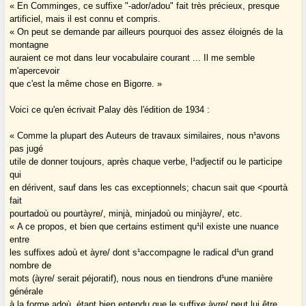
« En Comminges, ce suffixe "-ador/adou" fait très précieux, presque
artificiel, mais il est connu et compris.
« On peut se demande par ailleurs pourquoi des assez éloignés de la
montagne
auraient ce mot dans leur vocabulaire courant ... Il me semble
m'apercevoir
que c'est la même chose en Bigorre. »
Voici ce qu'en écrivait Palay dès l'édition de 1934 :
« Comme la plupart des Auteurs de travaux similaires, nous n¹avons
pas jugé
utile de donner toujours, après chaque verbe, l¹adjectif ou le participe
qui
en dérivent, sauf dans les cas exceptionnels; chacun sait que <pourtà
fait
pourtadoù ou pourtàyre/, minjà, minjadoù ou minjàyre/, etc.
« A ce propos, et bien que certains estiment qu¹il existe une nuance
entre
les suffixes adoù et àyre/ dont s¹accompagne le radical d¹un grand
nombre de
mots (àyre/ serait péjoratif), nous nous en tiendrons d¹une manière
générale
à la forme adoù, étant bien entendu que le suffixe àyre/ peut lui être