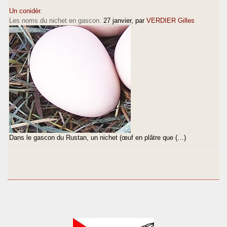
Un conidèr.
Les noms du nichet en gascon.
27 janvier
, par
VERDIER Gilles
Dans le gascon du Rustan, un nichet (œuf en plâtre que (…)