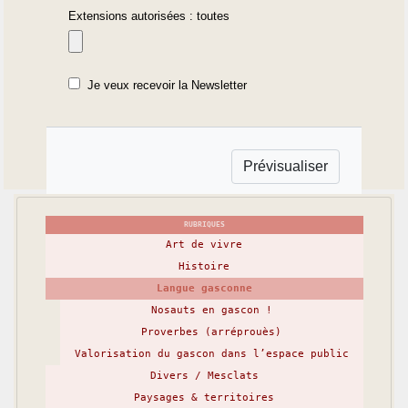
Extensions autorisées : toutes
Je veux recevoir la Newsletter
RUBRIQUES
Art de vivre
Histoire
Langue gasconne
Nosauts en gascon !
Proverbes (arréprouès)
Valorisation du gascon dans l’espace public
Divers / Mesclats
Paysages & territoires