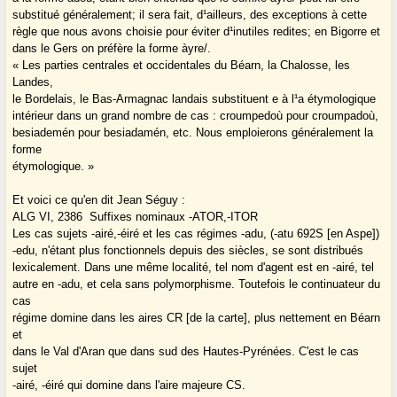
substitué généralement; il sera fait, d¹ailleurs, des exceptions à cette
règle que nous avons choisie pour éviter d¹inutiles redites; en Bigorre et
dans le Gers on préfère la forme àyre/.
« Les parties centrales et occidentales du Béarn, la Chalosse, les
Landes,
le Bordelais, le Bas-Armagnac landais substituent e à l¹a étymologique
intérieur dans un grand nombre de cas : croumpedoù pour croumpadoù,
besiademén pour besiadamén, etc. Nous emploierons généralement la
forme
étymologique. »
Et voici ce qu'en dit Jean Séguy :
ALG VI, 2386 ­ Suffixes nominaux -ATOR,-ITOR
Les cas sujets -airé,-éiré et les cas régimes -adu, (-atu 692S [en Aspe])
-edu, n'étant plus fonctionnels depuis des siècles, se sont distribués
lexicalement. Dans une même localité, tel nom d'agent est en -airé, tel
autre en -adu, et cela sans polymorphisme. Toutefois le continuateur du
cas
régime domine dans les aires CR [de la carte], plus nettement en Béarn
et
dans le Val d'Aran que dans sud des Hautes-Pyrénées. C'est le cas
sujet
-airé, -éiré qui domine dans l'aire majeure CS.