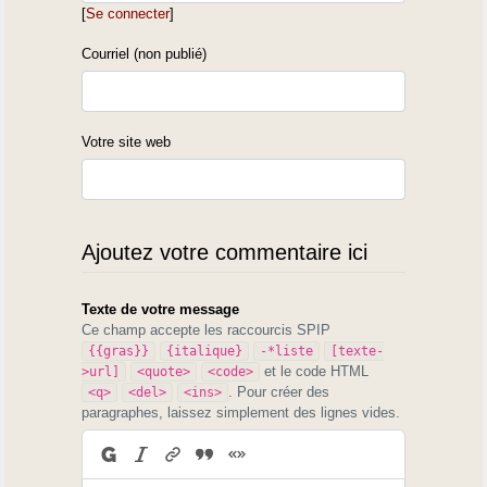
[
Se connecter
]
Courriel (non publié)
Votre site web
Ajoutez votre commentaire ici
Texte de votre message
Ce champ accepte les raccourcis SPIP
{{gras}}
{italique}
-*liste
[texte-
et le code HTML
>url]
<quote>
<code>
. Pour créer des
<q>
<del>
<ins>
paragraphes, laissez simplement des lignes vides.