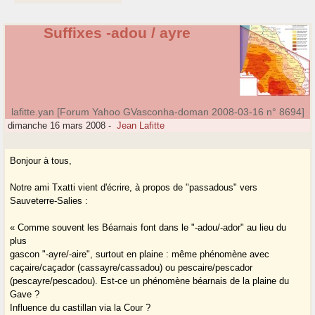
Suffixes -adou / ayre
lafitte.yan [Forum Yahoo GVasconha-doman 2008-03-16 n° 8694]
dimanche 16 mars 2008
-
Jean Lafitte
Bonjour à tous,
Notre ami Txatti vient d'écrire, à propos de "passadous" vers
Sauveterre-Salies :
« Comme souvent les Béarnais font dans le "-adou/-ador" au lieu du
plus
gascon "-ayre/-aire", surtout en plaine : même phénomène avec
caçaire/caçador (cassayre/cassadou) ou pescaire/pescador
(pescayre/pescadou). Est-ce un phénomène béarnais de la plaine du
Gave ?
Influence du castillan via la Cour ?