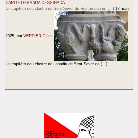
CAPITETH BANDA DESSINADA…
Un capitèth deu clastre de Sent Sever de Rustan dab un (…)
12 mars
2025
, par
VERDIER Gilles
Un capitèth deu clastre de l’abadia de Sent Sever de (…)