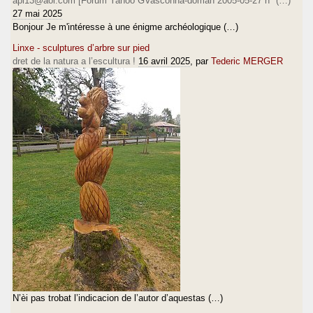
api13@aol.com [Forum Yahoo GVasconha-doman 2005-05-27 n° (…)
27 mai 2025
Bonjour Je m'intéresse à une énigme archéologique (…)
Linxe - sculptures d’arbre sur pied
dret de la natura a l’escultura !
16 avril 2025
, par
Tederic MERGER
N’èi pas trobat l’indicacion de l’autor d’aquestas (…)