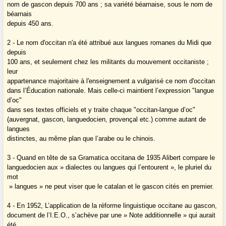
nom de gascon depuis 700 ans ; sa variété béarnaise, sous le nom de
béarnais
depuis 450 ans.
2 - Le nom d'occitan n'a été attribué aux langues romanes du Midi que
depuis
100 ans, et seulement chez les militants du mouvement occitaniste ;
leur
appartenance majoritaire à l'enseignement a vulgarisé ce nom d'occitan
dans l’Éducation nationale. Mais celle-ci maintient l’expression "langue
d’oc"
dans ses textes officiels et y traite chaque "occitan-langue d’oc"
(auvergnat, gascon, languedocien, provençal etc.) comme autant de
langues
distinctes, au même plan que l’arabe ou le chinois.
3 - Quand en tête de sa Gramatica occitana de 1935 Alibert compare le
languedocien aux » dialectes ou langues qui l’entourent », le pluriel du
mot
» langues » ne peut viser que le catalan et le gascon cités en premier.
4 - En 1952, L’application de la réforme linguistique occitane au gascon,
document de l’I.E.O., s’achève par une » Note additionnelle » qui aurait
été