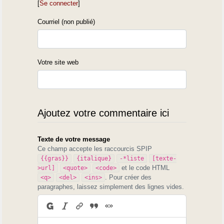
[
Se connecter
]
Courriel (non publié)
Votre site web
Ajoutez votre commentaire ici
Texte de votre message
Ce champ accepte les raccourcis SPIP
{{gras}}
{italique}
-*liste
[texte-
et le code HTML
>url]
<quote>
<code>
. Pour créer des
<q>
<del>
<ins>
paragraphes, laissez simplement des lignes vides.