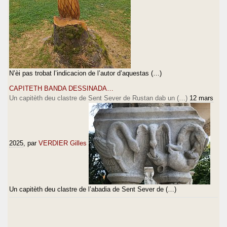
N’èi pas trobat l’indicacion de l’autor d’aquestas (…)
CAPITETH BANDA DESSINADA…
Un capitèth deu clastre de Sent Sever de Rustan dab un (…)
12 mars
2025
, par
VERDIER Gilles
Un capitèth deu clastre de l’abadia de Sent Sever de (…)