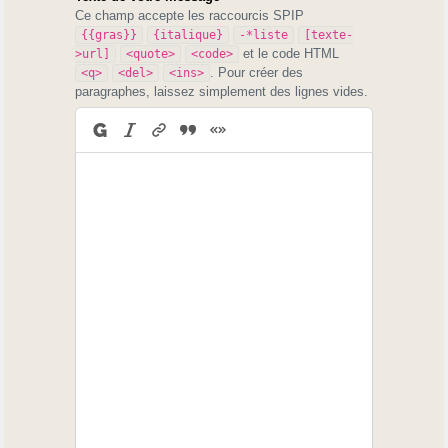
Ce champ accepte les raccourcis SPIP
{{gras}}
{italique}
-*liste
[texte-
et le code HTML
>url]
<quote>
<code>
. Pour créer des
<q>
<del>
<ins>
paragraphes, laissez simplement des lignes vides.