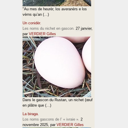
"Au mes de heurèr, los averanèrs e los
vèrns qu’an (…)
Un conidèr.
Les noms du nichet en gascon.
27 janvier
,
par
VERDIER Gilles
Dans le gascon du Rustan, un nichet (œuf
en plâtre que (…)
La biraga.
Los noms gascons de l’ « ivraie ».
2
novembre 2025
, par
VERDIER Gilles