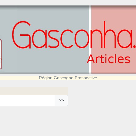
Région Gascogne Prospective
>>