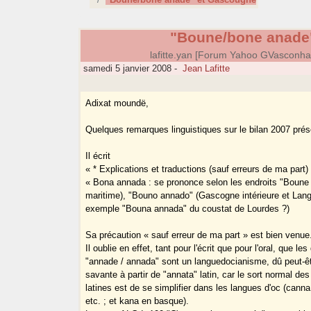
"Boune/bone anade
lafitte.yan [Forum Yahoo GVasconh
samedi 5 janvier 2008
-
Jean Lafitte
Adixat moundë,
Quelques remarques linguistiques sur le bilan 2007 prés
Il écrit
« * Explications et traductions (sauf erreurs de ma part) 
« Bona annada : se prononce selon les endroits "Boun
maritime), "Bouno annado" (Gascogne intérieure et Lang
exemple "Bouna annada" du coustat de Lourdes ?)
Sa précaution « sauf erreur de ma part » est bien venue
Il oublie en effet, tant pour l'écrit que pour l'oral, que le
"annade / annada" sont un languedocianisme, dû peut-êt
savante à partir de "annata" latin, car le sort normal d
latines est de se simplifier dans les langues d'oc (cann
etc. ; et kana en basque).