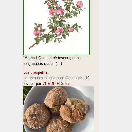
"Atcho ! Que sei pèdescauç e los
ronçabueus que’m (…)
Los crespèths.
Le nom des beignets en Gascogne.
19
février
, par
VERDIER Gilles