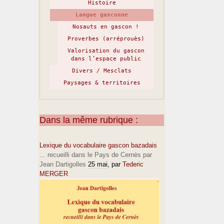
Histoire
Langue gasconne
Nosauts en gascon !
Proverbes (arréprouès)
Valorisation du gascon
dans l’espace public
Divers / Mesclats
Paysages & territoires
Dans la même rubrique :
Lexique du vocabulaire gascon bazadais
... recueilli dans le Pays de Cernès par
Jean Dartigolles
25 mai
, par
Tederic
MERGER