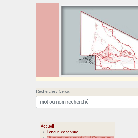
Recherche / Cerca :
Accueil
Langue gasconne
"Boune/bone anade" et Gascougne