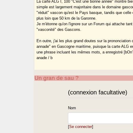
La carte ALG I, 100 "C'est une bonne année" montre bie
simple est largement majoritaire dans le domaine gasco
"réduit" vascon qu'est le Pays basque, tandis que celle 
plus loin que 50 km de la Garonne.
Je m'étonne qu'on l'ignore sur un Forum qui attache tant 
"vasconité" des Gascons.
En outre, j'ai les plus grand doutes sur la prononciatio
annade" en Gascogne maritime, puisque la carte ALG en 
une phrase incluant les mêmes mots, a enregistré [bOn
anade / b
Un gran de sau ?
(connexion facultative)
Nom
[
Se connecter
]