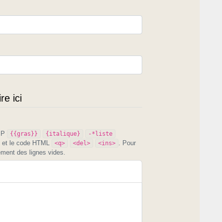
e ici
PIP
{{gras}}
{italique}
-*liste
et le code HTML
. Pour
<q>
<del>
<ins>
ement des lignes vides.