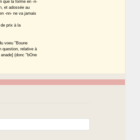
n que la forme en -n-
n, et adossée au
en -nn- ne va jamais
de prix à la
n du voeu "Boune
question, relative à
' anade] (donc "bOne