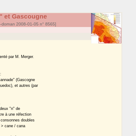
" et Gascougne
a-doman 2008-01-05 n° 8565]
enté par M. Merger.
:
e annade" (Gascogne
uedoc), et autres (par
.
s deux "n" de
re à une réfection
es consonnes doubles
a > cane / cana