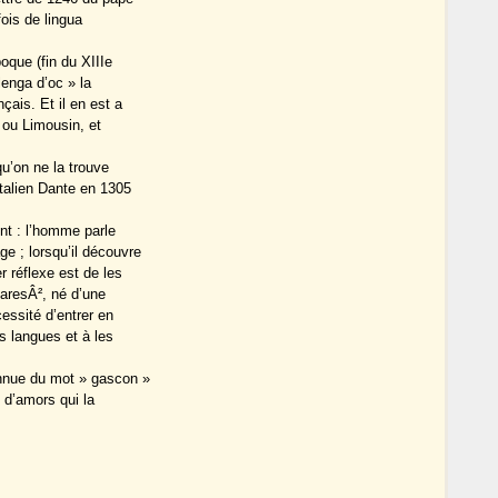
ois de lingua
oque (fin du XIIIe
lenga d’oc » la
ais. Et il en est a
 ou Limousin, et
qu’on ne la trouve
Italien Dante en 1305
ent : l’homme parle
e ; lorsqu’il découvre
 réflexe est de les
baresÂ², né d’une
essité d’entrer en
s langues et à les
onnue du mot » gascon »
 d’amors qui la