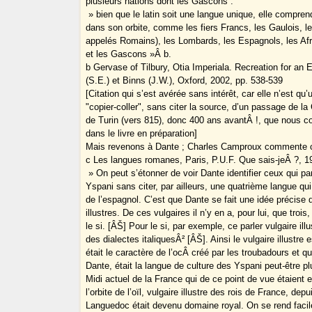
plusieurs nations dont les Gascons :
» bien que le latin soit une langue unique, elle compren
dans son orbite, comme les fiers Francs, les Gaulois, le
appelés Romains), les Lombards, les Espagnols, les Afri
et les Gascons »Â b.
b Gervase of Tilbury, Otia Imperiala. Recreation for an
(S.E.) et Binns (J.W.), Oxford, 2002, pp. 538-539
[Citation qui s’est avérée sans intérêt, car elle n’est qu’
"copier-coller", sans citer la source, d’un passage de l
de Turin (vers 815), donc 400 ans avantÂ !, que nous
dans le livre en préparation]
Mais revenons à Dante ; Charles Camproux commente c
c Les langues romanes, Paris, P.U.F. Que sais-jeÂ ?, 1
» On peut s’étonner de voir Dante identifier ceux qui par
Yspani sans citer, par ailleurs, une quatrième langue qui 
de l’espagnol. C’est que Dante se fait une idée précise 
illustres. De ces vulgaires il n’y en a, pour lui, que trois, l
le si. [ÂŠ] Pour le si, par exemple, ce parler vulgaire ill
des dialectes italiquesÂ² [ÂŠ]. Ainsi le vulgaire illustre 
était le caractère de l’ocÂ créé par les troubadours et q
Dante, était la langue de culture des Yspani peut-être 
Midi actuel de la France qui de ce point de vue étaient 
l’orbite de l’oïl, vulgaire illustre des rois de France, depu
Languedoc était devenu domaine royal. On se rend fac