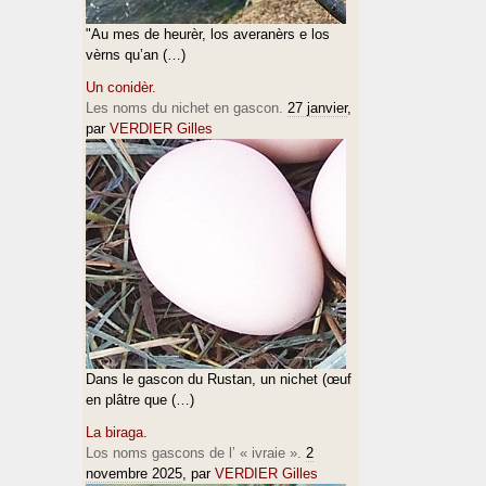
"Au mes de heurèr, los averanèrs e los
vèrns qu’an (…)
Un conidèr.
Les noms du nichet en gascon.
27 janvier
,
par
VERDIER Gilles
Dans le gascon du Rustan, un nichet (œuf
en plâtre que (…)
La biraga.
Los noms gascons de l’ « ivraie ».
2
novembre 2025
, par
VERDIER Gilles