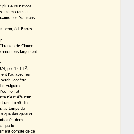
d plusieurs nations
s Italiens (aussi
cains, les Asturiens
 Emperor, éd. Banks
un
a Chronica de Claude
 commentons largement
 :
974, pp. 17-18.Â
lent l’oc avec les
serait l’ancêtre
des vulgaires
’oc, l’oïl et
ustre n’est Â³aucun
est une koinê. Tel
ui, au temps de
plus que des gens du
entrainés dans
is que le
ilement compte de ce