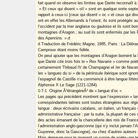
fait quand on observe les limites que Dante reconnaît à l
» Et ceux qui disent » oïl » sont en quelque sorte septe
rapport à ceux-ci [ceux qui disent » oc » et ceux qui disen
ont en effet les Allemands à l’orient, ils sont protégés a
l’occident par la mer anglaise ou gauloise et ils sont bor
montagnes d’Aragon ; au sud ils sont enfermés par les 
des Apennins. » d
d Traduction de Frédéric Magne, 1985, Paris : La Déliran
Camproux étant moins fidèle.
On peut ajouter que les montagnes d’Aragon bornent la N
que Dante cite trois fois le » Rex Navarre » comme poète
certainement Thibaud IV de Champagne et Ier de Navarr
les » langues du si » de la péninsule ibérique sont ignor
l’espagnol de Castille n’a commencé à être langue littér
Alphonse X Le Sage (1221-1284).
1-7-1 ­ Origine Â³étrangèreÂ² de » langue d’oc »
Les pages qui précèdent montrent que l’expression » la
correspondantes latines sont toutes étrangères aux régio
langue : deux écrivains catalans, un italien, un français d
administrative française ; par la suite, la plupart de ce
des actes émanant de la chancellerie des rois de France
l’administration anglo-gasconne (qui n’y inclut jamais l’A
Guyenne, donc la Gascogne), ou chez d’autres auteurs d
Mais demeure pour le moment un songe de poète une le