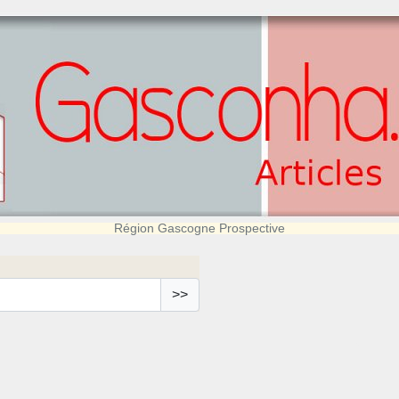
Région Gascogne Prospective
>>