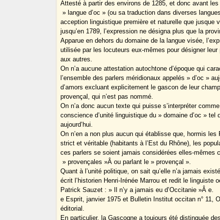
Attesté à partir des environs de 1285, et donc avant les
» langue d’oc » (ou sa traduction dans diverses langues
acception linguistique première et naturelle que jusque v
jusqu’en 1789, l’expression ne désigna plus que la pro
Apparue en dehors du domaine de la langue visée, l’exp
utilisée par les locuteurs eux-mêmes pour désigner leur p
aux autres.
On n’a aucune attestation autochtone d’époque qui cara
l’ensemble des parlers méridionaux appelés » d’oc » auj
d’amors excluant explicitement le gascon de leur champ,
provençal, qui n’est pas nommé.
On n’a donc aucun texte qui puisse s’interpréter comm
conscience d’unité linguistique du » domaine d’oc » tel q
aujourd’hui.
On n’en a non plus aucun qui établisse que, hormis le
strict et véritable (habitants à l’Est du Rhône), les popu
ces parlers se soient jamais considérées elles-mêmes
» provençales »Â ou parlant le » provençal ».
Quant à l’unité politique, on sait qu’elle n’a jamais exis
écrit l’historien Henri-Irénée Marrou et redit le linguiste 
Patrick Sauzet : » Il n’y a jamais eu d’Occitanie »Â e.
e Esprit, janvier 1975 et Bulletin Institut occitan n° 11,
éditorial.
En particulier, la Gascogne a toujours été distinguée d