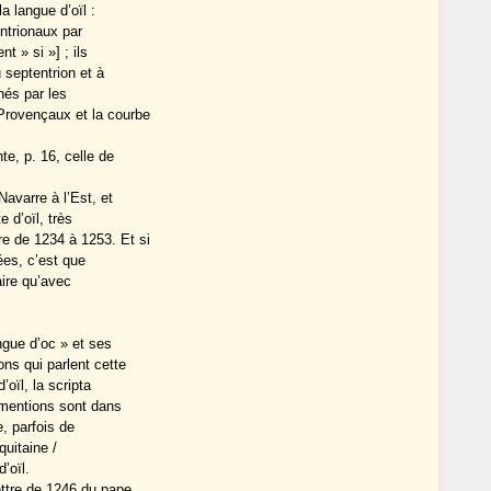
a langue d’oïl :
ntrionaux par
t » si »] ; ils
u septentrion et à
nés par les
Provençaux et la courbe
te, p. 16, celle de
avarre à l’Est, et
 d’oïl, très
e de 1234 à 1253. Et si
ées, c’est que
aire qu’avec
ngue d’oc » et ses
ns qui parlent cette
’oïl, la scripta
s mentions sont dans
, parfois de
quitaine /
’oïl.
ttre de 1246 du pape