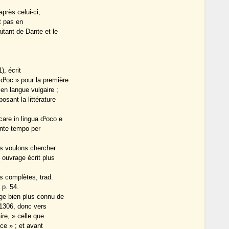
après celui-ci,
nt pas en
itant de Dante et le
), écrit
d¹oc » pour la première
 en langue vulgaire ;
sant la littérature
are in lingua d¹oco e
ente tempo per
us voulons chercher
 ouvrage écrit plus
s complètes, trad.
 p. 54.
ge bien plus connu de
 1306, donc vers
ire, » celle que
ce » ; et avant