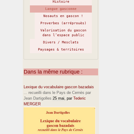
Histoire
Langue gasconne
Nosauts en gascon !
Proverbes (arréprouès)
Valorisation du gascon
dans l’espace public
Divers / Mesclats
Paysages & territoires
Dans la même rubrique :
Lexique du vocabulaire gascon bazadais
... recueilli dans le Pays de Cernès par
Jean Dartigolles
25 mai
, par
Tederic
MERGER