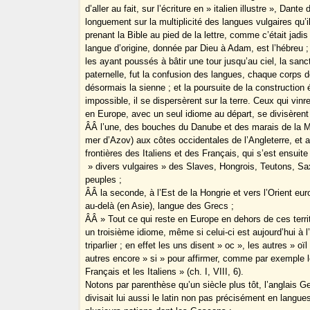
d’aller au fait, sur l’écriture en » italien illustre », Dante 
longuement sur la multiplicité des langues vulgaires qu’i
prenant la Bible au pied de la lettre, comme c’était jadis 
langue d’origine, donnée par Dieu à Adam, est l’hébreu 
les ayant poussés à bâtir une tour jusqu’au ciel, la sanct
paternelle, fut la confusion des langues, chaque corps d
désormais la sienne ; et la poursuite de la construction
impossible, il se dispersèrent sur la terre. Ceux qui vinr
en Europe, avec un seul idiome au départ, se divisèrent 
Â­Â l’une, des bouches du Danube et des marais de la M
mer d’Azov) aux côtes occidentales de l’Angleterre, et 
frontières des Italiens et des Français, qui s’est ensuite
» divers vulgaires » des Slaves, Hongrois, Teutons, Sa
peuples ;
Â­Â la seconde, à l’Est de la Hongrie et vers l’Orient e
au-delà (en Asie), langue des Grecs ;
Â­Â » Tout ce qui reste en Europe en dehors de ces terri
un troisième idiome, même si celui-ci est aujourd’hui à 
triparlier ; en effet les uns disent » oc », les autres » oïl 
autres encore » si » pour affirmer, comme par exemple 
Français et les Italiens » (ch. I, VIII, 6).
Notons par parenthèse qu’un siècle plus tôt, l’anglais Ge
divisait lui aussi le latin non pas précisément en langue