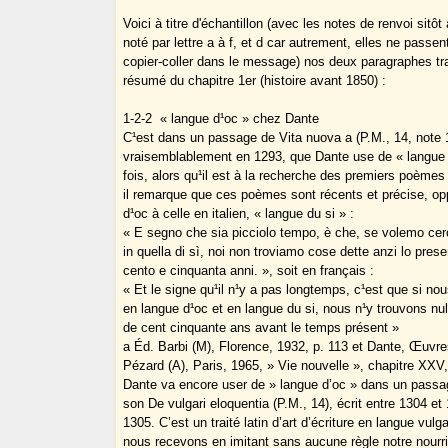
Voici à titre d'échantillon (avec les notes de renvoi sitôt 
noté par lettre a à f, et d car autrement, elles ne passe
copier-coller dans le message) nos deux paragraphes tra
résumé du chapitre 1er (histoire avant 1850) :
1-2-2 ­ « langue d¹oc » chez Dante
C¹est dans un passage de Vita nuova a (P.M., 14, note 1
vraisemblablement en 1293, que Dante use de « langue 
fois, alors qu¹il est à la recherche des premiers poèmes
il remarque que ces poèmes sont récents et précise, oppo
d¹oc à celle en italien, « langue du si » :
« E segno che sia picciolo tempo, è che, se volemo cerc
in quella di sì, noi non troviamo cose dette anzi lo pres
cento e cinquanta anni. », soit en français :
« Et le signe qu¹il n¹y a pas longtemps, c¹est que si no
en langue d¹oc et en langue du si, nous n¹y trouvons nul
de cent cinquante ans avant le temps présent »
a Éd. Barbi (M), Florence, 1932, p. 113 et Dante, Œuvre
Pézard (A), Paris, 1965, » Vie nouvelle », chapitre XXV,
Dante va encore user de » langue d’oc » dans un passa
son De vulgari eloquentia (P.M., 14), écrit entre 1304 et
1305. C’est un traité latin d’art d’écriture en langue vulga
nous recevons en imitant sans aucune règle notre nourri