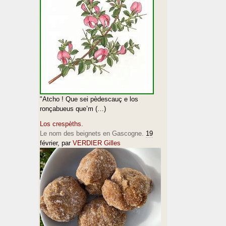
"Atcho ! Que sei pèdescauç e los
ronçabueus que’m (…)
Los crespèths.
Le nom des beignets en Gascogne.
19
février
, par
VERDIER Gilles