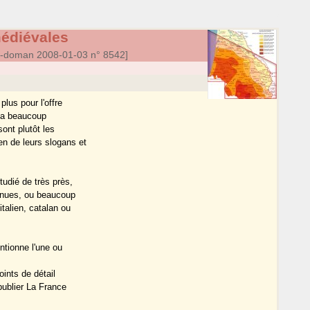
médiévales
a-doman 2008-01-03 n° 8542]
plus pour l'offre
y a beaucoup
sont plutôt les
n de leurs slogans et
tudié de très près,
onnues, ou beaucoup
talien, catalan ou
ntionne l'une ou
oints de détail
ublier La France