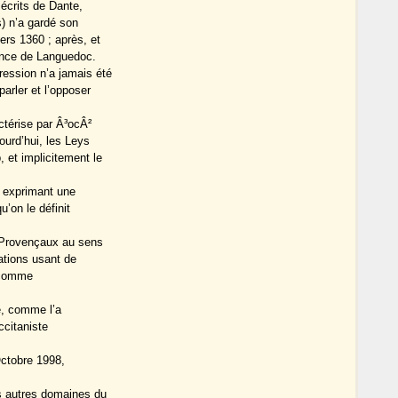
 écrits de Dante,
) n’a gardé son
ers 1360 ; après, et
vince de Languedoc.
ression n’a jamais été
arler et l’opposer
ctérise par Â³ocÂ²
ourd’hui, les Leys
 et implicitement le
e exprimant une
u’on le définit
s Provençaux au sens
lations usant de
 comme
té, comme l’a
occitaniste
 Octobre 1998,
es autres domaines du