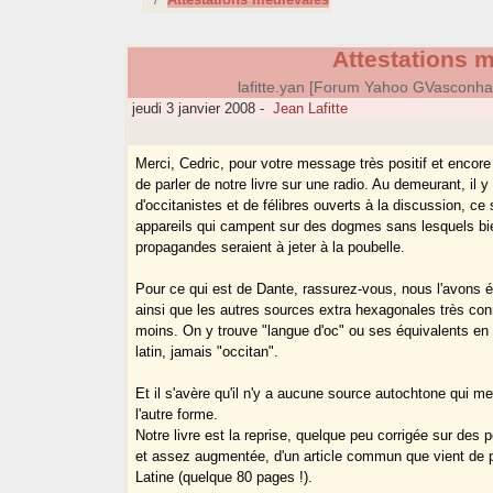
Attestations 
lafitte.yan [Forum Yahoo GVasconh
jeudi 3 janvier 2008
-
Jean Lafitte
Merci, Cedric, pour votre message très positif et encore 
de parler de notre livre sur une radio. Au demeurant, il 
d'occitanistes et de félibres ouverts à la discussion, ce 
appareils qui campent sur des dogmes sans lesquels bie
propagandes seraient à jeter à la poubelle.
Pour ce qui est de Dante, rassurez-vous, nous l'avons é
ainsi que les autres sources extra hexagonales très c
moins. On y trouve "langue d'oc" ou ses équivalents en i
latin, jamais "occitan".
Et il s'avère qu'il n'y a aucune source autochtone qui me
l'autre forme.
Notre livre est la reprise, quelque peu corrigée sur des p
et assez augmentée, d'un article commun que vient de p
Latine (quelque 80 pages !).