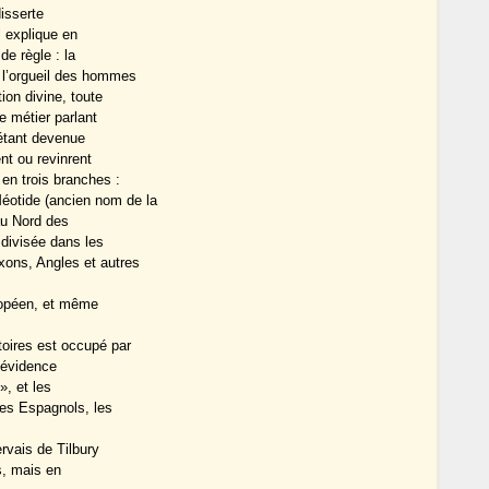
disserte
l explique en
de règle : la
; l’orgueil des hommes
ion divine, toute
e métier parlant
 étant devenue
ent ou revinrent
en trois branches :
éotide (ancien nom de la
au Nord des
 divisée dans les
xons, Angles et autres
uropéen, et même
toires est occupé par
l’évidence
», et les
les Espagnols, les
rvais de Tilbury
s, mais en