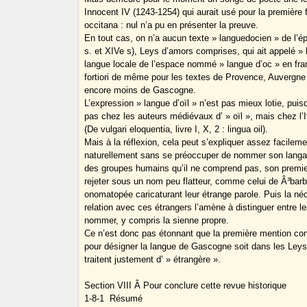
Innocent IV (1243-1254) qui aurait usé pour la première f
occitana : nul n’a pu en présenter la preuve.
En tout cas, on n’a aucun texte » languedocien » de l’ép
s. et XIVe s), Leys d’amors comprises, qui ait appelé » 
langue locale de l’espace nommé » langue d’oc » en franç
fortiori de même pour les textes de Provence, Auvergne
encore moins de Gascogne.
L’expression » langue d’oïl » n’est pas mieux lotie, puis
pas chez les auteurs médiévaux d’ » oïl », mais chez l’
(De vulgari eloquentia, livre I, X, 2 : lingua oil).
Mais à la réflexion, cela peut s’expliquer assez facilem
naturellement sans se préoccuper de nommer son langag
des groupes humains qu’il ne comprend pas, son premier
rejeter sous un nom peu flatteur, comme celui de Â³bar
onomatopée caricaturant leur étrange parole. Puis la néc
relation avec ces étrangers l’amène à distinguer entre le
nommer, y compris la sienne propre.
Ce n’est donc pas étonnant que la première mention c
pour désigner la langue de Gascogne soit dans les Leys
traitent justement d’ » étrangère ».
Section VIII ­Â Pour conclure cette revue historique
1-8-1 ­ Résumé