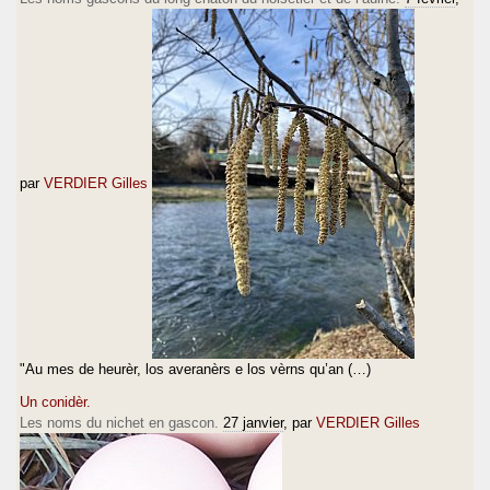
par
VERDIER Gilles
"Au mes de heurèr, los averanèrs e los vèrns qu’an (…)
Un conidèr.
Les noms du nichet en gascon.
27 janvier
, par
VERDIER Gilles