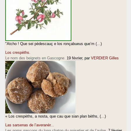
"Atcho ! Que sei pèdescauç e los ronçabueus que’m (…)
Los crespèths.
Le nom des beignets en Gascogne.
19 février
, par
VERDIER Gilles
« Los crespèths, a nosta, que cau que sian plan bèths, (…)
Las sarsenas de l’averanèr...
Les noms gascons du long chaton du noisetier et de l’aulne.
7 février
,