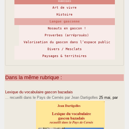
RUBRIQUES
Art de vivre
Histoire
Langue gasconne
Nosauts en gascon !
Proverbes (arréprouès)
Valorisation du gascon dans l’espace public
Divers / Mesclats
Paysages & territoires
Dans la même rubrique :
Lexique du vocabulaire gascon bazadais
... recueilli dans le Pays de Cernès par Jean Dartigolles
25 mai
, par