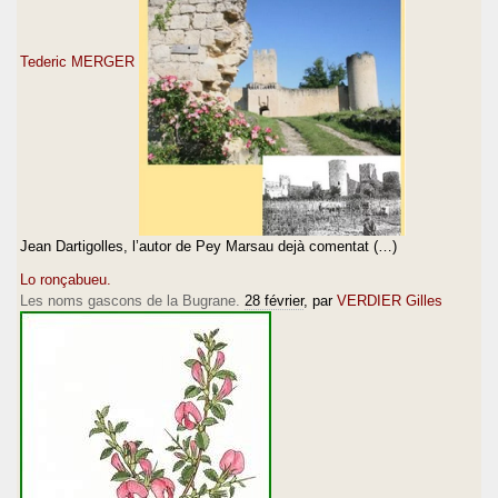
Tederic MERGER
Jean Dartigolles, l’autor de Pey Marsau dejà comentat (…)
Lo ronçabueu.
Les noms gascons de la Bugrane.
28 février
, par
VERDIER Gilles