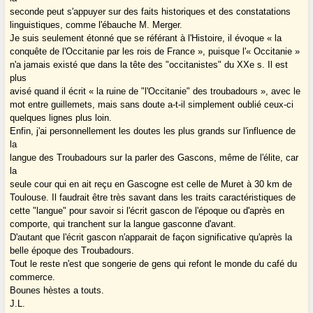
seconde peut s'appuyer sur des faits historiques et des constatations
linguistiques, comme l'ébauche M. Merger.
Je suis seulement étonné que se référant à l'Histoire, il évoque « la
conquête de l'Occitanie par les rois de France », puisque l'« Occitanie »
n'a jamais existé que dans la tête des "occitanistes" du XXe s. Il est
plus
avisé quand il écrit « la ruine de "l'Occitanie" des troubadours », avec le
mot entre guillemets, mais sans doute a-t-il simplement oublié ceux-ci
quelques lignes plus loin.
Enfin, j'ai personnellement les doutes les plus grands sur l'influence de
la
langue des Troubadours sur la parler des Gascons, même de l'élite, car
la
seule cour qui en ait reçu en Gascogne est celle de Muret à 30 km de
Toulouse. Il faudrait être très savant dans les traits caractéristiques de
cette "langue" pour savoir si l'écrit gascon de l'époque ou d'après en
comporte, qui tranchent sur la langue gasconne d'avant.
D'autant que l'écrit gascon n'apparait de façon significative qu'après la
belle époque des Troubadours.
Tout le reste n'est que songerie de gens qui refont le monde du café du
commerce.
Bounes hèstes a touts.
J.L.