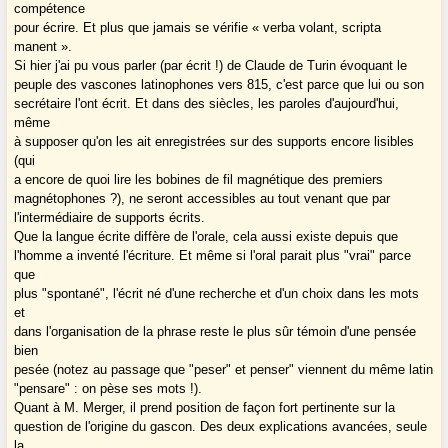
compétence
pour écrire. Et plus que jamais se vérifie « verba volant, scripta
manent ».
Si hier j'ai pu vous parler (par écrit !) de Claude de Turin évoquant le
peuple des vascones latinophones vers 815, c'est parce que lui ou son
secrétaire l'ont écrit. Et dans des siècles, les paroles d'aujourd'hui,
même
à supposer qu'on les ait enregistrées sur des supports encore lisibles
(qui
a encore de quoi lire les bobines de fil magnétique des premiers
magnétophones ?), ne seront accessibles au tout venant que par
l'intermédiaire de supports écrits.
Que la langue écrite diffère de l'orale, cela aussi existe depuis que
l'homme a inventé l'écriture. Et même si l'oral parait plus "vrai" parce
que
plus "spontané", l'écrit né d'une recherche et d'un choix dans les mots
et
dans l'organisation de la phrase reste le plus sûr témoin d'une pensée
bien
pesée (notez au passage que "peser" et penser" viennent du même latin
"pensare" : on pèse ses mots !).
Quant à M. Merger, il prend position de façon fort pertinente sur la
question de l'origine du gascon. Des deux explications avancées, seule
la