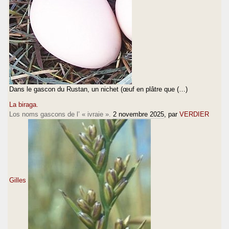
Dans le gascon du Rustan, un nichet (œuf en plâtre que (…)
La biraga.
Los noms gascons de l’ « ivraie ».
2 novembre 2025
, par
VERDIER
Gilles