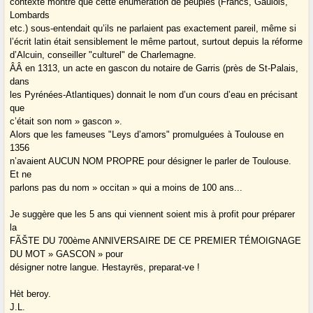
contexte montre que cette énumération de peuples (Francs, Gaulois,
Lombards
etc.) sous-entendait qu’ils ne parlaient pas exactement pareil, même si
l’écrit latin était sensiblement le même partout, surtout depuis la réforme
d’Alcuin, conseiller "culturel" de Charlemagne.
Â­Â en 1313, un acte en gascon du notaire de Garris (près de St-Palais,
dans
les Pyrénées-Atlantiques) donnait le nom d’un cours d’eau en précisant
que
c’était son nom » gascon ».
Alors que les fameuses "Leys d’amors" promulguées à Toulouse en
1356
n’avaient AUCUN NOM PROPRE pour désigner le parler de Toulouse.
Et ne
parlons pas du nom » occitan » qui a moins de 100 ans...
Je suggère que les 5 ans qui viennent soient mis à profit pour préparer
la
FÃŠTE DU 700ème ANNIVERSAIRE DE CE PREMIER TÉMOIGNAGE
DU MOT » GASCON » pour
désigner notre langue. Hestayrës, preparat-ve !
Hèt beroy.
J.L.