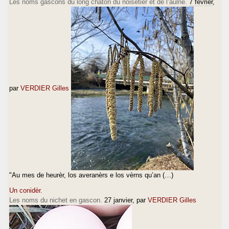
Les noms gascons du long chaton du noisetier et de l’aulne.
7 février
,
par
VERDIER Gilles
"Au mes de heurèr, los averanèrs e los vèrns qu’an (…)
Un conidèr.
Les noms du nichet en gascon.
27 janvier
, par
VERDIER Gilles