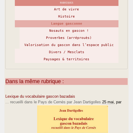
RUBRIQUES
Art de vivre
Histoire
Langue gasconne
Nosauts en gascon !
Proverbes (arréprouès)
Valorisation du gascon dans l’espace public
Divers / Mesclats
Paysages & territoires
Dans la même rubrique :
Lexique du vocabulaire gascon bazadais
... recueilli dans le Pays de Cernès par Jean Dartigolles
25 mai
, par