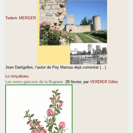
Tederic MERGER
Jean Dartigolles, l’autor de Pey Marsau dejà comentat (…)
Lo ronçabueu.
Les noms gascons de la Bugrane.
28 février
, par
VERDIER Gilles