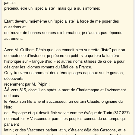
jamais
prétendu être un "spécialiste", mais qui a su s'informer.
Étant devenu moi-même un "spécialiste" à force de me poser des
questions et
de trouver de bonnes sources d’information, je n’aurais pas répondu
autrement.
Avec M. Guilhem Pépin que l’on connait bien sur cette "liste" pour sa
compétence d’historien, je prépare un petit livre qui fera la lumière
historique sur » langue d’oc » et autres noms utilisés de ci de là pour
désigner les idiomes romans du Midi de la France.
On y trouvera notamment deux témoignages capitaux sur le gascon,
découverts
récemment par M. Pépin :
Â­Â vers 815, donc 1 an après la mort de Charlemagne et l’avènement
de Louis
le Pieux son fils ainé et successeur, un certain Claude, originaire du
Nord
de l’Espagne et qui devait finir sa vie comme évêque de Turin (817-827)
nommait les » Vascones » parmi les peuples connus de ce temps qui
parlaient
latin ; or des Vascones parlant latin, c’étaient déjà des Gascons, et le