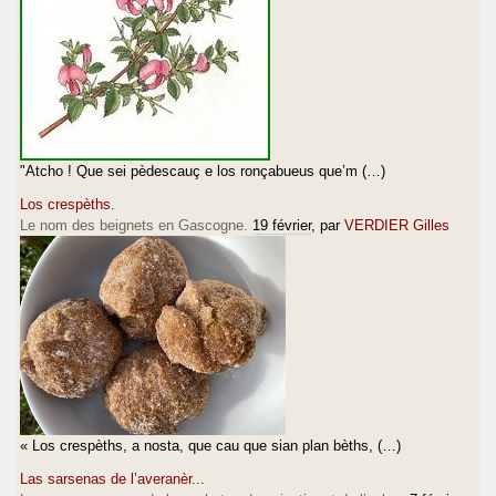
"Atcho ! Que sei pèdescauç e los ronçabueus que’m (…)
Los crespèths.
Le nom des beignets en Gascogne.
19 février
, par
VERDIER Gilles
« Los crespèths, a nosta, que cau que sian plan bèths, (…)
Las sarsenas de l’averanèr...