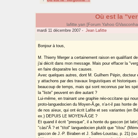
Où est la "ve
lafitte.yan [Forum Yahoo GVasconh
mardi 11 décembre 2007
-
Jean Lafitte
Bonjour à tous,
M. Thierry Merger a certainement raison en qualifiant d
j'ai décrit dans mon message. Mais pour effacer la "vergo
en faire disparaitre les causes.
Avec quelques autres, dont M. Guilhem Pépin, docteur e
y attachons par des travaux linguistiques et historiques
beaucoup de temps, mais qui sont reconnus par les spé
la "liste" peuvent en dire autant ?
Lui-même, en trainant une graphie néo-occitane qui no
proto-languedocien du Moyen-Ã‚ge, n’a-t-il pas honte de
de nos aïeux, qui ont écrit Lafite et ses variantes (en Béa
ex.) DEPUIS LE MOYEN-Ã‚GE ?
Et quand il écrit "presque", il a honte du gascon (et latin
"càsi"Â ? et "títol" languedocien plutôt que "títou" (Mé
gascon de J.-P. Biraben et J. Salles-Loustau, p. 21) (ou