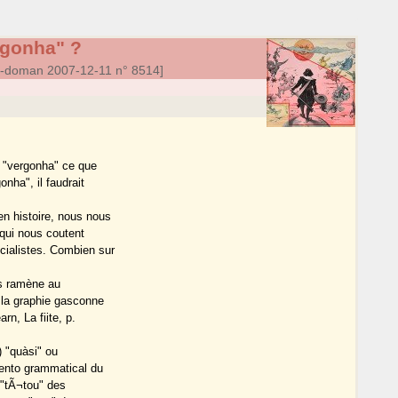
rgonha" ?
a-doman 2007-12-11 n° 8514]
e "vergonha" ce que
nha", il faudrait
n histoire, nous nous
 qui nous coutent
cialistes. Combien sur
us ramène au
 la graphie gasconne
rn, La fiite, p.
) "quàsi" ou
mento grammatical du
 "tÃ¬tou" des