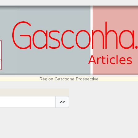
Région Gascogne Prospective
>>