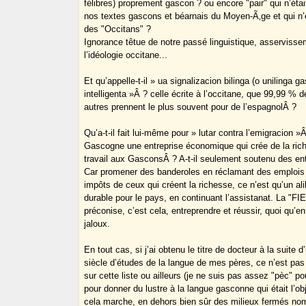
félibres) proprement gascon ? ou encore "pair" qui n’éta
nos textes gascons et béarnais du Moyen-Ã‚ge et qui n’
des "Occitans" ?
Ignorance têtue de notre passé linguistique, asservissem
l’idéologie occitane...
Et qu’appelle-t-il » ua signalizacion bilinga (o unilinga g
intelligenta »Â ? celle écrite à l’occitane, que 99,99 %
autres prennent le plus souvent pour de l’espagnolÂ ?
Qu’a-t-il fait lui-même pour » lutar contra l’emigracion »Â
Gascogne une entreprise économique qui crée de la ric
travail aux GasconsÂ ? A-t-il seulement soutenu des e
Car promener des banderoles en réclamant des emplois 
impôts de ceux qui créent la richesse, ce n’est qu’un ali
durable pour le pays, en continuant l’assistanat. La "FI
préconise, c’est cela, entreprendre et réussir, quoi qu’e
jaloux.
En tout cas, si j’ai obtenu le titre de docteur à la suite d
siècle d’études de la langue de mes pères, ce n’est pas 
sur cette liste ou ailleurs (je ne suis pas assez "pèc" p
pour donner du lustre à la langue gasconne qui était l’o
cela marche, en dehors bien sûr des milieux fermés nomb