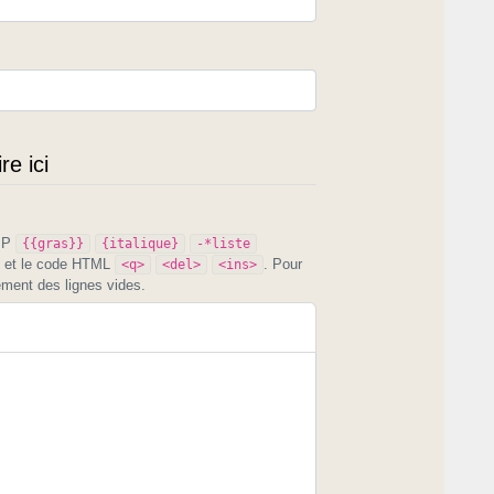
e ici
PIP
{{gras}}
{italique}
-*liste
et le code HTML
. Pour
<q>
<del>
<ins>
ement des lignes vides.