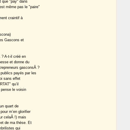
it que "pay" dans
est même pas le "paire"
ent craintif à
ascona)
 des Gascons et
 ? A-t-il créé en
hesse et donne du
ntrepreneurs gasconsÂ ?
publics payés par les
bi sans effet
ERTAT" qu’il
n pense le voisin
’un quart de
pour m’en glorifier
our celaÂ !) mais
bjet de ma thèse. Et
rilistes qui