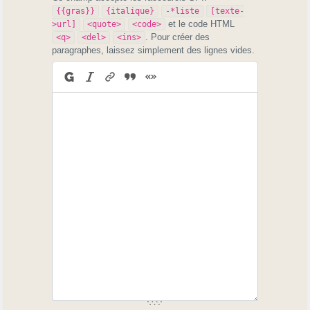
{{gras}}
{italique}
-*liste
[texte-
et le code HTML
>url]
<quote>
<code>
. Pour créer des
<q>
<del>
<ins>
paragraphes, laissez simplement des lignes vides.