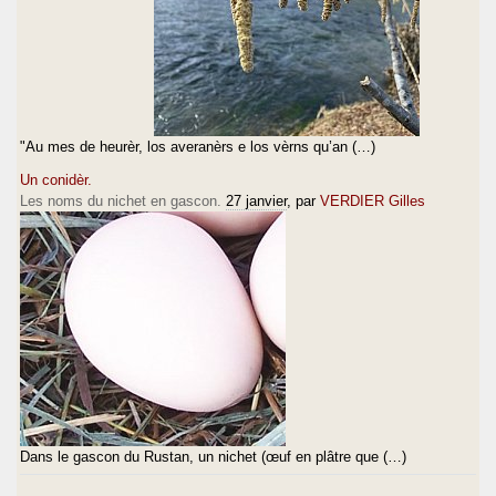
"Au mes de heurèr, los averanèrs e los vèrns qu’an (…)
Un conidèr.
Les noms du nichet en gascon.
27 janvier
, par
VERDIER Gilles
Dans le gascon du Rustan, un nichet (œuf en plâtre que (…)