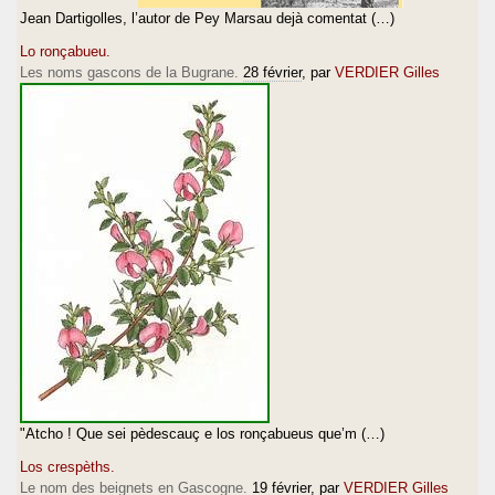
Jean Dartigolles, l’autor de Pey Marsau dejà comentat (…)
Lo ronçabueu.
Les noms gascons de la Bugrane.
28 février
, par
VERDIER Gilles
"Atcho ! Que sei pèdescauç e los ronçabueus que’m (…)
Los crespèths.
Le nom des beignets en Gascogne.
19 février
, par
VERDIER Gilles