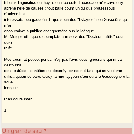
tribalhs lingüisitics qui hèy, e oun lou quitë Lapassade m'escrivè qu'y
aprenè hère de causes ; tout pariè coum ûn ou dus proufessous
d'universitat
interessats pou gascoûn. E que soun dus "listayrës" nou-Gascoûns qui
m'an
encouradyat a publica ensegneméns sus la loéngue.
M. Merger, eth, que-s coumplats a-m servi dou "Docteur Lafitte" coum
qui-s
trufe...
Més coum at poudét pensa, n'éy pas l'avis dous ignourans qui-m va
destourna
dous estùdis scientifics qui dexerèy per escriut taus qui-us vouleran
utilisa quoan se pare. Qu'éy la mie fayçoun d'aunoura la Gascougne e la
soue
loengue.
Plân couraumén,
J.L.
Un gran de sau ?