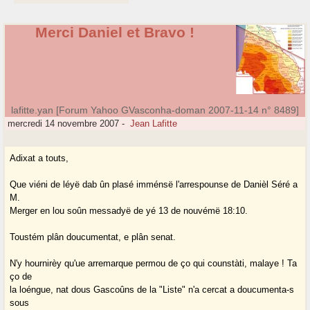
Merci Daniel et Bravo !
lafitte.yan [Forum Yahoo GVasconha-doman 2007-11-14 n° 8489]
mercredi 14 novembre 2007
-
Jean Lafitte
Adixat a touts,
Que viéni de léyë dab ûn plasé imménsë l'arrespounse de Danièl Séré a
M.
Merger en lou soûn messadyë de yé 13 de nouvémë 18:10.
Toustém plân doucumentat, e plân senat.
N'y hournirèy qu'ue arremarque permou de ço qui counstàti, malaye ! Ta
ço de
la loéngue, nat dous Gascoûns de la "Liste" n'a cercat a doucumenta-s
sous