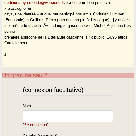
<
editions.pyremonde@wanadoo.fr
>) a édité un bon petit livre
« Gascogne, un
pays, une identité » auquel ont participé nos amis Christian Humbert
(Économie) et Guilhem Pépin (Introduction plutôt historique) ; j’y ai écrit
moi-même le chapitre Â« La langue gasconne » et Michel Pujol une très
bonne
première approche de la Littérature gasconne. Prix public, 14,95 euros.
Cordialement,
J.L.
Un gran de sau ?
(connexion facultative)
Nom
[
Se connecter
]