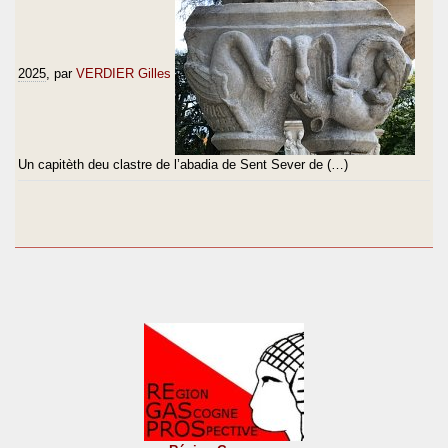
2025
, par
VERDIER Gilles
Un capitèth deu clastre de l’abadia de Sent Sever de (…)