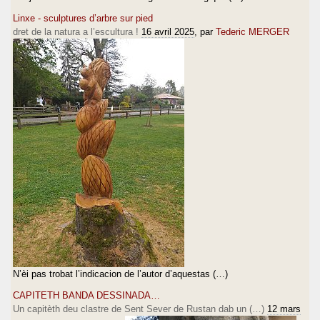
Linxe - sculptures d’arbre sur pied
dret de la natura a l’escultura !
16 avril 2025
, par
Tederic MERGER
N’èi pas trobat l’indicacion de l’autor d’aquestas (…)
CAPITETH BANDA DESSINADA…
Un capitèth deu clastre de Sent Sever de Rustan dab un (…)
12 mars