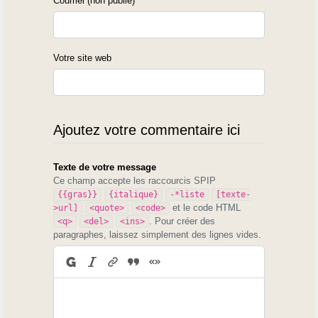
Courriel (non publié)
Votre site web
Ajoutez votre commentaire ici
Texte de votre message
Ce champ accepte les raccourcis SPIP
{{gras}}
{italique}
-*liste
[texte-
et le code HTML
>url]
<quote>
<code>
. Pour créer des
<q>
<del>
<ins>
paragraphes, laissez simplement des lignes vides.