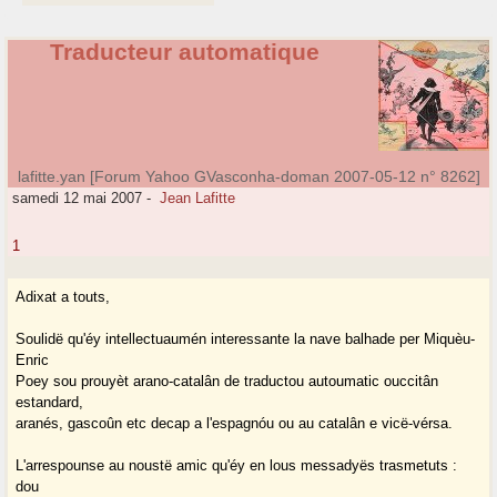
Traducteur automatique
lafitte.yan [Forum Yahoo GVasconha-doman 2007-05-12 n° 8262]
samedi 12 mai 2007
-
Jean Lafitte
1
Adixat a touts,
Soulidë qu'éy intellectuaumén interessante la nave balhade per Miquèu-
Enric
Poey sou prouyèt arano-catalân de traductou autoumatic ouccitân
estandard,
aranés, gascoûn etc decap a l'espagnóu ou au catalân e vicë-vérsa.
L'arrespounse au noustë amic qu'éy en lous messadyës trasmetuts :
dou