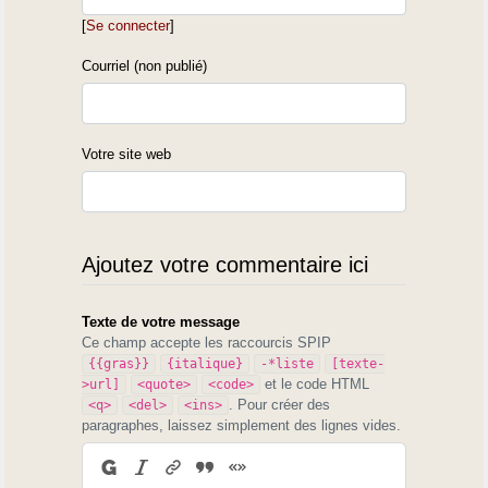
[
Se connecter
]
Courriel (non publié)
Votre site web
Ajoutez votre commentaire ici
Texte de votre message
Ce champ accepte les raccourcis SPIP
{{gras}}
{italique}
-*liste
[texte-
et le code HTML
>url]
<quote>
<code>
. Pour créer des
<q>
<del>
<ins>
paragraphes, laissez simplement des lignes vides.