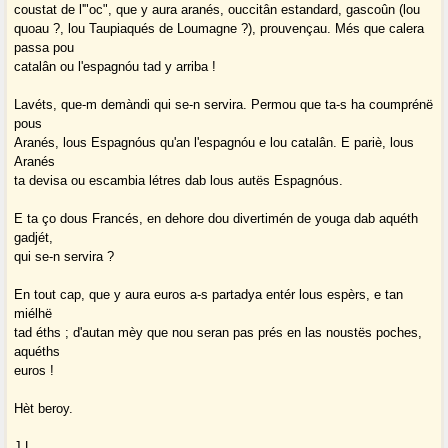
coustat de l'"oc", que y aura aranés, ouccitân estandard, gascoûn (lou
quoau ?, lou Taupiaqués de Loumagne ?), prouvençau. Més que calera
passa pou
catalân ou l'espagnóu tad y arriba !
Lavéts, que-m demàndi qui se-n servira. Permou que ta-s ha coumprénë
pous
Aranés, lous Espagnóus qu'an l'espagnóu e lou catalân. E pariè, lous
Aranés
ta devisa ou escambia létres dab lous autës Espagnóus.
E ta ço dous Francés, en dehore dou divertimén de youga dab aquéth
gadjét,
qui se-n servira ?
En tout cap, que y aura euros a-s partadya entér lous espèrs, e tan
miélhë
tad éths ; d'autan mèy que nou seran pas prés en las noustës poches,
aquéths
euros !
Hèt beroy.
J.L.