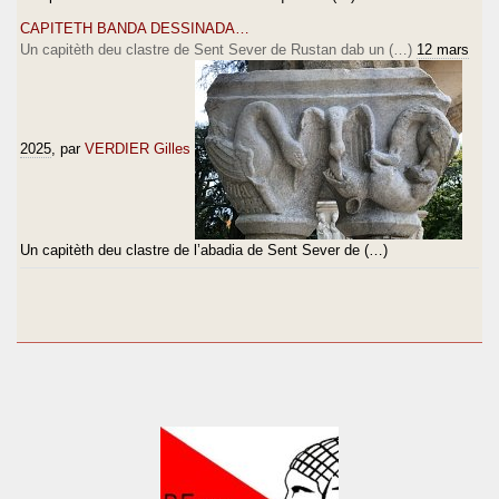
CAPITETH BANDA DESSINADA…
Un capitèth deu clastre de Sent Sever de Rustan dab un (…)
12 mars
2025
, par
VERDIER Gilles
Un capitèth deu clastre de l’abadia de Sent Sever de (…)