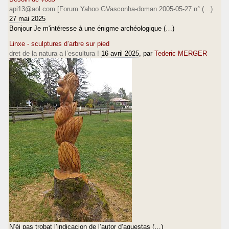
api13@aol.com [Forum Yahoo GVasconha-doman 2005-05-27 n° (…)
27 mai 2025
Bonjour Je m'intéresse à une énigme archéologique (…)
Linxe - sculptures d’arbre sur pied
dret de la natura a l’escultura !
16 avril 2025
, par
Tederic MERGER
N’èi pas trobat l’indicacion de l’autor d’aquestas (…)