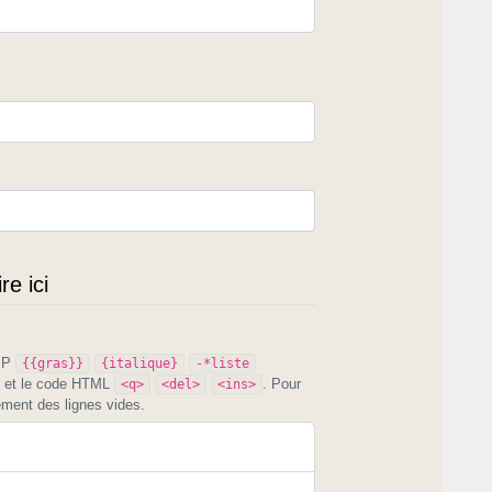
e ici
PIP
{{gras}}
{italique}
-*liste
et le code HTML
. Pour
<q>
<del>
<ins>
ement des lignes vides.