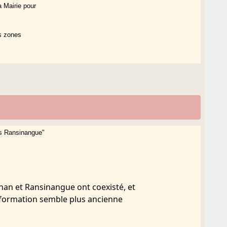
a Mairie pour
es zones
es Ransinangue"
inan et Ransinangue ont coexisté, et
déformation semble plus ancienne