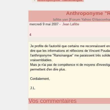
Anthroponyme "R
lafitte.yan [Forum Yahoo GVasconh
mercredi 9 mai 2007
-
Jean Lafitte
4
Je profite de l'autorité que certains me reconnaissent en
dire que les informations et réflexions de Vincent Poud
l'anthroponyme "Ransinangue" me paraissent très solide
vraisemblables.
Mais je n'ai pas de compétence ni de moyens d'investig
permettent d'en dire plus.
Cordialement,
J.L.
Vos commentaires