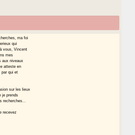
cherches, ma foi
erieux qui
 à vous, Vincent
ans mes
s aux niveaux
te atteste en
 par qui et
ion sur les lieux
e je prends
es recherches...
tre recevez