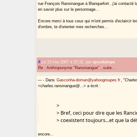
rue François Ransinangue à Blanquefort...j'ai contacté l
en savoir plus sur le personnage...
Encore merci à tous ceux qui m'ont permis d'eclaircir l
d'ombre, te d'orienter mes recherches...
#
Le 13 mai 2007 à 23:31
,
par
vpoudampa
Re : Anthroponyme "Ransinangue"...suite...
— - Dans
Gasconha-doman@yahoogroupes.fr
, "Charl
<charles.ransinangue@...> a écrit :
>
> Bref, ceci pour dire que les Ranc
> coexistent toujours...et que la 
encore...