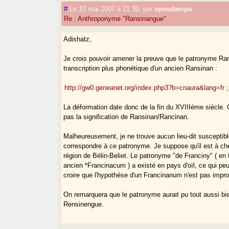
#
Le 10 mai 2007 à 21:30
,
par
vpoudampa
Re : Anthroponyme "Ransinangue"
Adishatz,
Je crois pouvoir amener la preuve que le patronyme Ra
transcription plus phonétique d'un ancien Ransinan :
http://gw0.geneanet.org/index.php3?b=cnaura&lang=fr 
La déformation date donc de la fin du XVIIIème siècle. 
pas la signification de Ransinan/Rancinan.
Malheureusement, je ne trouve aucun lieu-dit susceptib
correspondre à ce patronyme. Je suppose qu'il est à ch
région de Bélin-Beliet. Le patronyme "de Franciny" ( en 
ancien *Francinacum ) a existé en pays d'oïl, ce qui peu
croire que l'hypothèse d'un Francinanum n'est pas impr
On remarquera que le patronyme aurait pu tout aussi bi
Rensinengue.