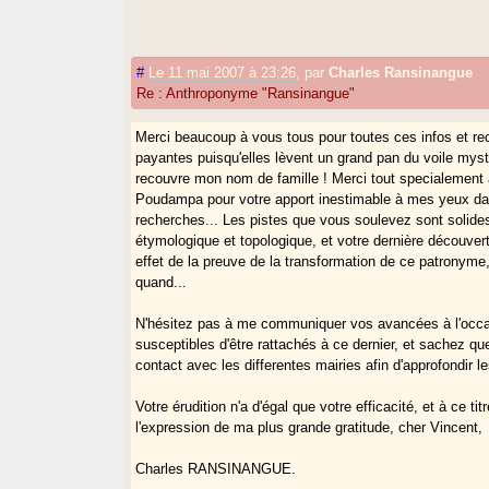
#
Le 11 mai 2007 à 23:26
,
par
Charles Ransinangue
Re : Anthroponyme "Ransinangue"
Merci beaucoup à vous tous pour toutes ces infos et re
payantes puisqu'elles lèvent un grand pan du voile myst
recouvre mon nom de famille ! Merci tout specialement
Poudampa pour votre apport inestimable à mes yeux d
recherches... Les pistes que vous soulevez sont solide
étymologique et topologique, et votre dernière découver
effet de la preuve de la transformation de ce patronyme,
quand...
N'hésitez pas à me communiquer vos avancées à l'occas
susceptibles d'être rattachés à ce dernier, et sachez qu
contact avec les differentes mairies afin d'approfondir l
Votre érudition n'a d'égal que votre efficacité, et à ce ti
l'expression de ma plus grande gratitude, cher Vincent,
Charles RANSINANGUE.