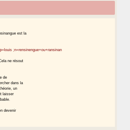
nsinangue est la
;p=louis ;n=rensinengue+ou+ransinan
Cela ne résout
le de
ercher dans la
théorie, un
t laisser
obable.
en devenir