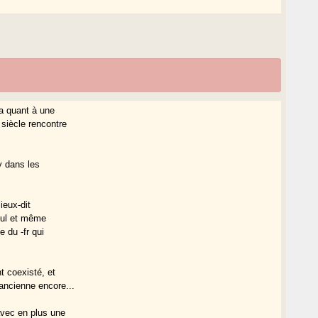
a quant à une
siècle rencontre
y dans les
ieux-dit
seul et même
 du -fr qui
t coexisté, et
 ancienne encore...
avec en plus une