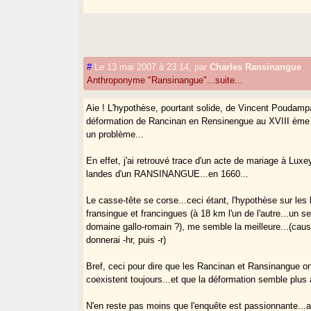
#
Le 13 mai 2007 à 23:14
,
par
Charles Ransinangue
Anthroponyme "Ransinangue"...suite...
Aie ! L'hypothèse, pourtant solide, de Vincent Poudamp
déformation de Rancinan en Rensinengue au XVIII ème 
un problème...
En effet, j'ai retrouvé trace d'un acte de mariage à Luxe
landes d'un RANSINANGUE...en 1660...
Le casse-tête se corse...ceci étant, l'hypothèse sur les l
fransingue et francingues (à 18 km l'un de l'autre...un 
domaine gallo-romain ?), me semble la meilleure...(cause
donnerai -hr, puis -r)
Bref, ceci pour dire que les Rancinan et Ransinangue on
coexistent toujours...et que la déformation semble plus
N'en reste pas moins que l'enquête est passionnante...