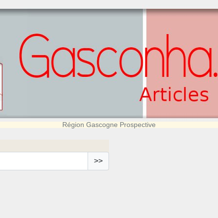
Région Gascogne Prospective
>>