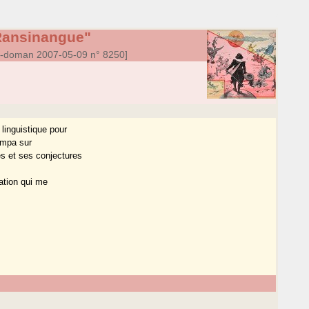
ansinangue"
a-doman 2007-05-09 n° 8250]
 linguistique pour
ampa sur
s et ses conjectures
ation qui me