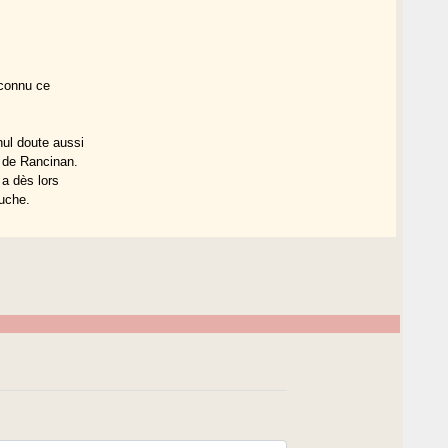
 connu ce
nul doute aussi
n de Rancinan.
 a dès lors
ouche.