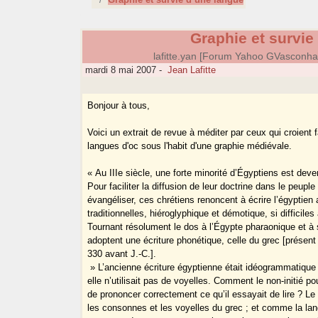
Graphie et survie
lafitte.yan [Forum Yahoo GVasconh
mardi 8 mai 2007
-
Jean Lafitte
Bonjour à tous,
Voici un extrait de revue à méditer par ceux qui croient f
langues d'oc sous l'habit d'une graphie médiévale.
« Au IIIe siècle, une forte minorité d’Égyptiens est dev
Pour faciliter la diffusion de leur doctrine dans le peuple
évangéliser, ces chrétiens renoncent à écrire l’égyptien 
traditionnelles, hiéroglyphique et démotique, si difficiles 
Tournant résolument le dos à l’Égypte pharaonique et à sa
adoptent une écriture phonétique, celle du grec [présen
330 avant J.-C.].
» L’ancienne écriture égyptienne était idéogrammatique
elle n’utilisait pas de voyelles. Comment le non-initié pou
de prononcer correctement ce qu’il essayait de lire ? 
les consonnes et les voyelles du grec ; et comme la la