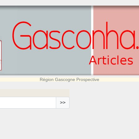
Région Gascogne Prospective
>>