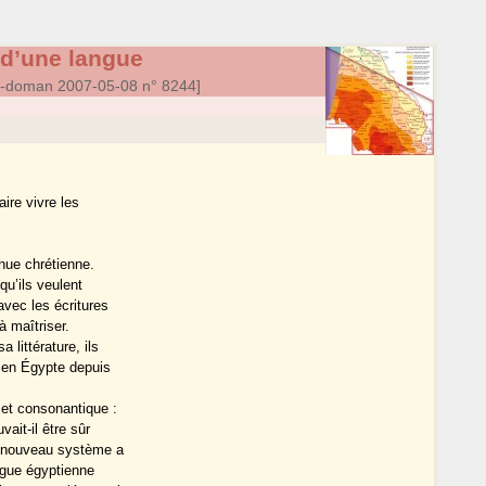
 d’une langue
a-doman 2007-05-08 n° 8244]
aire vivre les
enue chrétienne.
 qu’ils veulent
avec les écritures
à maîtriser.
 littérature, ils
t en Égypte depuis
 et consonantique :
vait-il être sûr
Le nouveau système a
ngue égyptienne