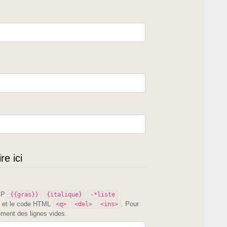
e ici
PIP
{{gras}}
{italique}
-*liste
et le code HTML
. Pour
<q>
<del>
<ins>
ement des lignes vides.