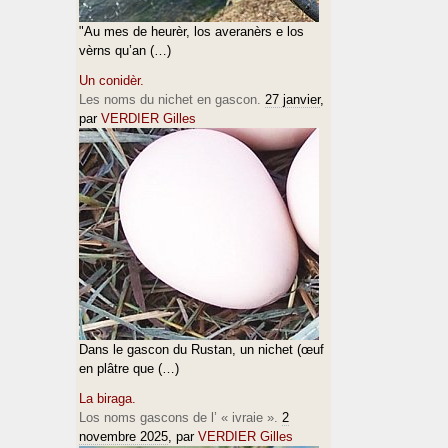
"Au mes de heurèr, los averanèrs e los
vèrns qu’an (…)
Un conidèr.
Les noms du nichet en gascon.
27 janvier
,
par
VERDIER Gilles
Dans le gascon du Rustan, un nichet (œuf
en plâtre que (…)
La biraga.
Los noms gascons de l’ « ivraie ».
2
novembre 2025
, par
VERDIER Gilles