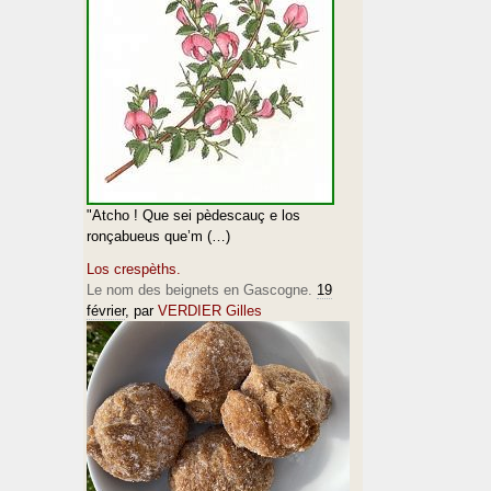
"Atcho ! Que sei pèdescauç e los
ronçabueus que’m (…)
Los crespèths.
Le nom des beignets en Gascogne.
19
février
, par
VERDIER Gilles