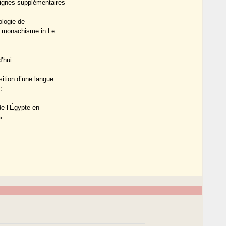
signes supplémentaires
ologie de
du monachisme in Le
’hui.
sition d’une langue
:
de l’Égypte en
»