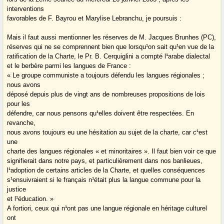
interventions
favorables de F. Bayrou et Marylise Lebranchu, je poursuis :
Mais il faut aussi mentionner les réserves de M. Jacques Brunhes (PC),
réserves qui ne se comprennent bien que lorsqu¹on sait qu¹en vue de la
ratification de la Charte, le Pr. B. Cerquiglini a compté l¹arabe dialectal
et le berbère parmi les langues de France :
« Le groupe communiste a toujours défendu les langues régionales ;
nous avons
déposé depuis plus de vingt ans de nombreuses propositions de lois
pour les
défendre, car nous pensons qu¹elles doivent être respectées. En
revanche,
nous avons toujours eu une hésitation au sujet de la charte, car c¹est
une
charte des langues régionales « et minoritaires ». Il faut bien voir ce que
signifierait dans notre pays, et particulièrement dans nos banlieues,
l¹adoption de certains articles de la Charte, et quelles conséquences
s¹ensuivraient si le français n¹était plus la langue commune pour la
justice
et l¹éducation. »
A fortiori, ceux qui n¹ont pas une langue régionale en héritage culturel
ont