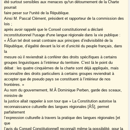
été surtout sensibles aux menaces qu¹un détournement de la Charte
pourrait
faire peser sur l¹unité de la République.
Ainsi M. Pascal Clément, président et rapporteur de la commission des
lois ;
après avoir rappelé que le Conseil constitutionnel a déclaré
inconstitutionnel l¹usage d¹une langue régionale dans la vie publique :
« ÂŠun tel droit serait contraire aux principes d’indivisibilité de la
République, d’égalité devant la loi et d’unicité du peuple français, dans
la
mesure où il reviendrait à conférer des droits spécifiques à certains
groupes linguistiques à l’intérieur du territoire. C’est là le point du
débat : les quatre cinquièmes de la charte sont déjà appliqués, mais
reconnaître des droits particuliers à certains groupes reviendrait à
accepter que de pseudo pays se constituent à l’intérieur de nos
frontières. »
Au nom du gouvernement, M.Â Dominique Perben, garde des sceaux,
ministre de
la justice allait rappeler à son tour que » La Constitution autorise la
reconnaissance culturelle des langues régionales [ÂŠ], permet
parfaitement
l’expression culturelle à travers la pratique des langues régionales [et
que
l’avis du Conseil Constitutionnel] reconnaît même la possibilité, pour la