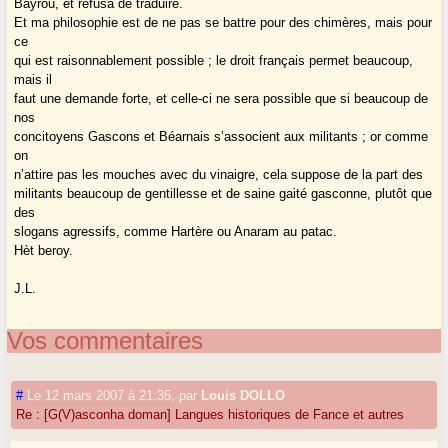
Bayrou, et refusa de traduire.
Et ma philosophie est de ne pas se battre pour des chimères, mais pour
ce
qui est raisonnablement possible ; le droit français permet beaucoup,
mais il
faut une demande forte, et celle-ci ne sera possible que si beaucoup de
nos
concitoyens Gascons et Béarnais s’associent aux militants ; or comme
on
n’attire pas les mouches avec du vinaigre, cela suppose de la part des
militants beaucoup de gentillesse et de saine gaité gasconne, plutôt que
des
slogans agressifs, comme Hartère ou Anaram au patac.
Hèt beroy.
J.L.
Vos commentaires
#
Le 12 mars 2007 à 21:35
,
par
Louis DOLLO
Re : [G(V)asconha doman] Langues historiques de Fance et autres