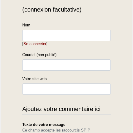
local dont ils ont besoin pour être réélus.
(connexion facultative)
Car dans son message d'hier dimanche, Miquèu Enri Poey en donne
l'excellente
Nom
raison que voici : « J¹ai bien peur que le débat sur les langues
régionales
devienne de plus en plus pollué par celui des langues des minorités
d¹origine étrangère en France. »
[
Se connecter
]
Courriel (non publié)
Votre site web
Ajoutez votre commentaire ici
Texte de votre message
Ce champ accepte les raccourcis SPIP