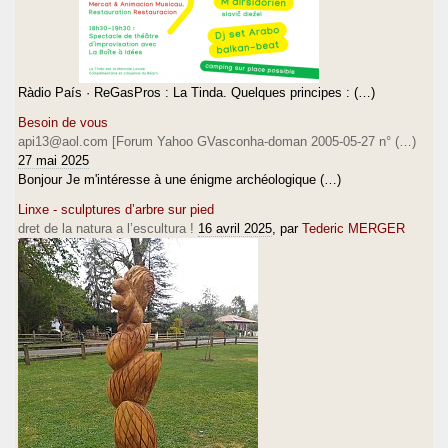
Ràdio País · ReGasPros : La Tinda. Quelques principes : (…)
Besoin de vous
api13@aol.com [Forum Yahoo GVasconha-doman 2005-05-27 n° (…)
27 mai 2025
Bonjour Je m'intéresse à une énigme archéologique (…)
Linxe - sculptures d’arbre sur pied
dret de la natura a l’escultura !
16 avril 2025
, par
Tederic MERGER