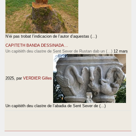
N’èi pas trobat l’indicacion de l’autor d’aquestas (…)
CAPITETH BANDA DESSINADA…
Un capitèth deu clastre de Sent Sever de Rustan dab un (…)
12 mars
2025
, par
VERDIER Gilles
Un capitèth deu clastre de l’abadia de Sent Sever de (…)