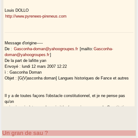
Louis DOLLO
http://www.pyrenees-pireneus.com
Message d'origine-----
De :
Gasconha-doman@yahoogroupes.fr
[mailto:
Gasconha-
doman@yahoogroupes.fr
]
De la part de lafitte.yan
Envoyé : lundi 12 mars 2007 12:22
ì : Gasconha Doman
Objet : [G(V)asconha doman] Langues historiques de Fance et autres
Il y a de toutes façons l'obstacle constitutionnel, et je ne pense pas
qu'on
arrive jamais à trouver la majorité nécessaire pour que la Constitution
admette l'usage public de langues autres que le français. Les
interventions
dans ce sens de certains élus ne doivent pas faire illusion, pas plus
aux
Un gran de sau ?
électeurs qu'ils n'en ont eux-mêmes : ce n'est que flatterie d'un électorat