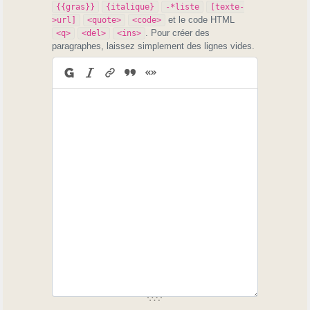
{{gras}}
{italique}
-*liste
[texte-
et le code HTML
>url]
<quote>
<code>
. Pour créer des
<q>
<del>
<ins>
paragraphes, laissez simplement des lignes vides.