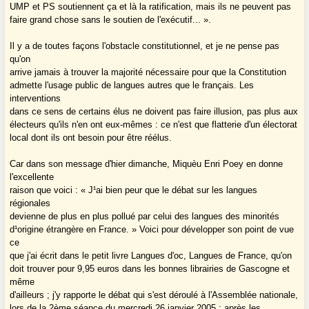
UMP et PS soutiennent ça et là la ratification, mais ils ne peuvent pas
faire grand chose sans le soutien de l'exécutif... ».
Il y a de toutes façons l'obstacle constitutionnel, et je ne pense pas
qu'on
arrive jamais à trouver la majorité nécessaire pour que la Constitution
admette l'usage public de langues autres que le français. Les
interventions
dans ce sens de certains élus ne doivent pas faire illusion, pas plus aux
électeurs qu'ils n'en ont eux-mêmes : ce n'est que flatterie d'un électorat
local dont ils ont besoin pour être réélus.
Car dans son message d'hier dimanche, Miquèu Enri Poey en donne
l'excellente
raison que voici : « J¹ai bien peur que le débat sur les langues
régionales
devienne de plus en plus pollué par celui des langues des minorités
d¹origine étrangère en France. » Voici pour développer son point de vue
ce
que j'ai écrit dans le petit livre Langues d'oc, Langues de France, qu'on
doit trouver pour 9,95 euros dans les bonnes librairies de Gascogne et
même
d'ailleurs ; j'y rapporte le débat qui s'est déroulé à l'Assemblée nationale,
lors de la 2ème séance du mercredi 26 janvier 2005 ; après les