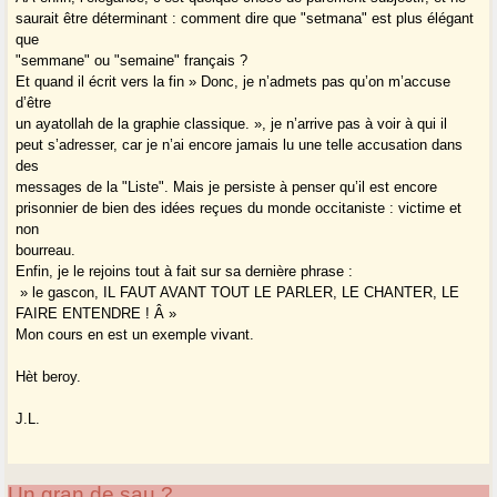
saurait être déterminant : comment dire que "setmana" est plus élégant
que
"semmane" ou "semaine" français ?
Et quand il écrit vers la fin » Donc, je n’admets pas qu’on m’accuse
d’être
un ayatollah de la graphie classique. », je n’arrive pas à voir à qui il
peut s’adresser, car je n’ai encore jamais lu une telle accusation dans
des
messages de la "Liste". Mais je persiste à penser qu’il est encore
prisonnier de bien des idées reçues du monde occitaniste : victime et
non
bourreau.
Enfin, je le rejoins tout à fait sur sa dernière phrase :
» le gascon, IL FAUT AVANT TOUT LE PARLER, LE CHANTER, LE
FAIRE ENTENDRE ! Â »
Mon cours en est un exemple vivant.
Hèt beroy.
J.L.
Un gran de sau ?