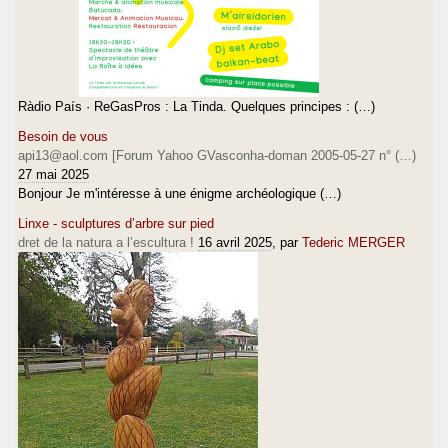
Ràdio País · ReGasPros : La Tinda. Quelques principes : (…)
Besoin de vous
api13@aol.com [Forum Yahoo GVasconha-doman 2005-05-27 n° (…)
27 mai 2025
Bonjour Je m'intéresse à une énigme archéologique (…)
Linxe - sculptures d’arbre sur pied
dret de la natura a l’escultura !
16 avril 2025
, par
Tederic MERGER