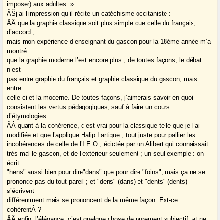
imposer) aux adultes. »
ÂŠj’ai l’impression qu’il récite un catéchisme occitaniste :
Â­Â que la graphie classique soit plus simple que celle du français,
d’accord ;
mais mon expérience d’enseignant du gascon pour la 18ème année m’a
montré
que la graphie moderne l’est encore plus ; de toutes façons, le débat
n’est
pas entre graphie du français et graphie classique du gascon, mais
entre
celle-ci et la moderne. De toutes façons, j’aimerais savoir en quoi
consistent les vertus pédagogiques, sauf à faire un cours
d’étymologies.
Â­Â quant à la cohérence, c’est vrai pour la classique telle que je l’ai
modifiée et que l’applique Halip Lartigue ; tout juste pour pallier les
incohérences de celle de l’I.E.O., édictée par un Alibert qui connaissait
très mal le gascon, et de l’extérieur seulement ; un seul exemple : on
écrit
"hens" aussi bien pour dire"dans" que pour dire "foins", mais ça ne se
prononce pas du tout pareil ; et "dens" (dans) et "dents" (dents)
s’écrivent
différemment mais se prononcent de la même façon. Est-ce
cohérentÂ ?
Â­Â enfin, l’élégance, c’est quelque chose de purement subjectif, et ne