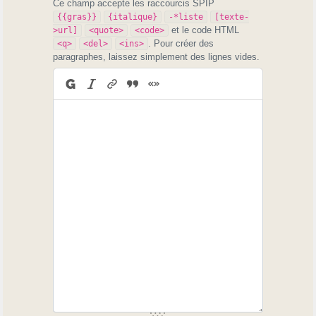
Ce champ accepte les raccourcis SPIP
{{gras}}
{italique}
-*liste
[texte-
et le code HTML
>url]
<quote>
<code>
. Pour créer des
<q>
<del>
<ins>
paragraphes, laissez simplement des lignes vides.