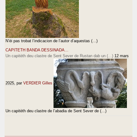
N’èi pas trobat l’indicacion de l’autor d’aquestas (…)
CAPITETH BANDA DESSINADA…
Un capitèth deu clastre de Sent Sever de Rustan dab un (…)
12 mars
2025
, par
VERDIER Gilles
Un capitèth deu clastre de l’abadia de Sent Sever de (…)