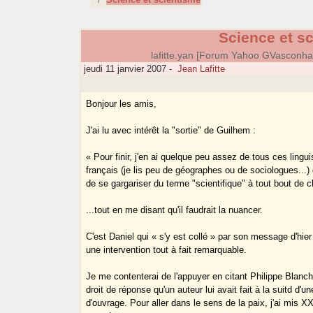
Science et s
lafitte.yan [Forum Yahoo GVasconh
jeudi 11 janvier 2007
-
Jean Lafitte
Bonjour les amis,
J'ai lu avec intérêt la "sortie" de Guilhem :
« Pour finir, j'en ai quelque peu assez de tous ces lingui
français (je lis peu de géographes ou de sociologues...) 
de se gargariser du terme "scientifique" à tout bout de 
...tout en me disant qu'il faudrait la nuancer.
C'est Daniel qui « s'y est collé » par son message d'hier
une intervention tout à fait remarquable.
Je me contenterai de l'appuyer en citant Philippe Blanch
droit de réponse qu'un auteur lui avait fait à la suitd d'un
d'ouvrage. Pour aller dans le sens de la paix, j'ai mis X