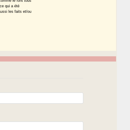
 comme le font tous
ce qui a été
ssi les faits et/ou