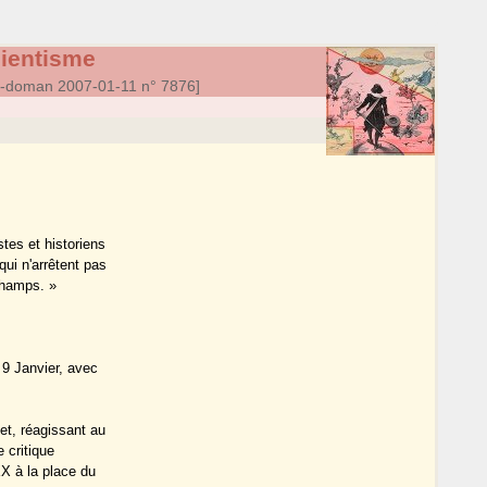
cientisme
a-doman 2007-01-11 n° 7876]
stes et historiens
qui n'arrêtent pas
champs. »
 9 Janvier, avec
et, réagissant au
e critique
XX à la place du