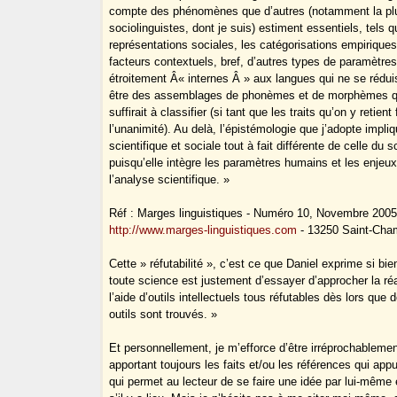
compte des phénomènes que d’autres (notamment la pl
sociolinguistes, dont je suis) estiment essentiels, tels q
représentations sociales, les catégorisations empiriques
facteurs contextuels, bref, d’autres types de paramètre
étroitement Â« internes Â » aux langues qui ne se rédui
être des assemblages de phonèmes et de morphèmes qu
suffirait à classifier (si tant que les traits qu’on y retient
l’unanimité). Au delà, l’épistémologie que j’adopte impli
scientifique et sociale tout à fait différente de celle du 
puisqu’elle intègre les paramètres humains et les enjeu
l’analyse scientifique. »
Réf : Marges linguistiques - Numéro 10, Novembre 2005
http://www.marges-linguistiques.com
- 13250 Saint-Cha
Cette » réfutabilité », c’est ce que Daniel exprime si bie
toute science est justement d’essayer d’approcher la réa
l’aide d’outils intellectuels tous réfutables dès lors que 
outils sont trouvés. »
Et personnellement, je m’efforce d’être irréprochablemen
apportant toujours les faits et/ou les références qui app
qui permet au lecteur de se faire une idée par lui-même