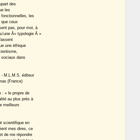
upart des
ue les
 fonctionnelles, les
s que ceux
sent pas, pour moi, à
’une Â« typologie Â »
 fassent
que une éthique
scientisme,
x sociaux dans
 - M.L.M.S. éditeur
mas (France)
n : » le propre de
lité au plus près à
de meilleurs
t scientifique en
uient mes dires, ce
 et de me répondre