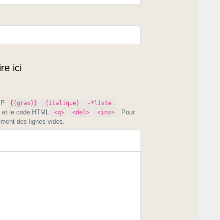
e ici
PIP
{{gras}}
{italique}
-*liste
et le code HTML
. Pour
<q>
<del>
<ins>
ement des lignes vides.