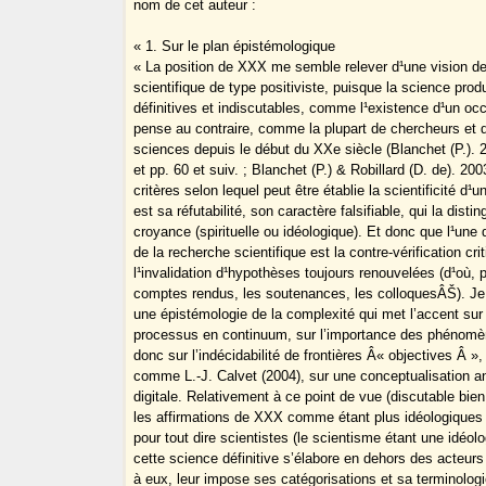
nom de cet auteur :
« 1. Sur le plan épistémologique
« La position de XXX me semble relever d¹une vision d
scientifique de type positiviste, puisque la science produ
définitives et indiscutables, comme l¹existence d¹un occ
pense au contraire, comme la plupart de chercheurs et
sciences depuis le début du XXe siècle (Blanchet (P.). 2
et pp. 60 et suiv. ; Blanchet (P.) & Robillard (D. de). 200
critères selon lequel peut être établie la scientificité d
est sa réfutabilité, son caractère falsifiable, qui la disti
croyance (spirituelle ou idéologique). Et donc que l¹une 
de la recherche scientifique est la contre-vérification crit
l¹invalidation d¹hypothèses toujours renouvelées (d¹où, 
comptes rendus, les soutenances, les colloquesÂŠ). Je
une épistémologie de la complexité qui met l’accent sur 
processus en continuum, sur l’importance des phénomène
donc sur l’indécidabilité de frontières Â« objectives Â », 
comme L.-J. Calvet (2004), sur une conceptualisation a
digitale. Relativement à ce point de vue (discutable bien 
les affirmations de XXX comme étant plus idéologiques q
pour tout dire scientistes (le scientisme étant une idéol
cette science définitive s’élabore en dehors des acteur
à eux, leur impose ses catégorisations et sa terminolog