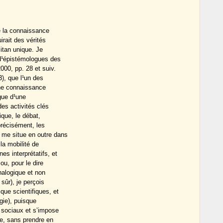
e la connaissance
irait des vérités
itan unique. Je
 d¹épistémologues des
000, pp. 28 et suiv.
3), que l¹un des
¹une connaissance
ngue d¹une
des activités clés
ique, le débat,
précisément, les
 me situe en outre dans
la mobilité de
s interprétatifs, et
ou, pour le dire
nalogique et non
sûr), je perçois
ue scientifiques, et
ogie), puisque
s sociaux et s’impose
ie, sans prendre en