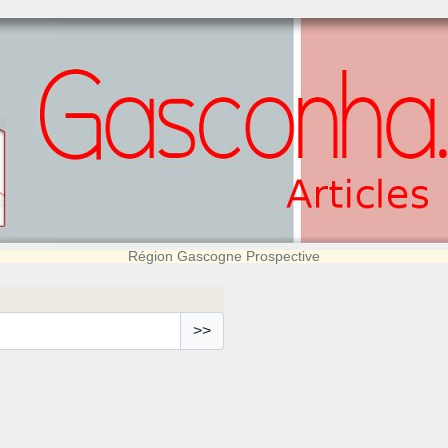
Région Gascogne Prospective
>>