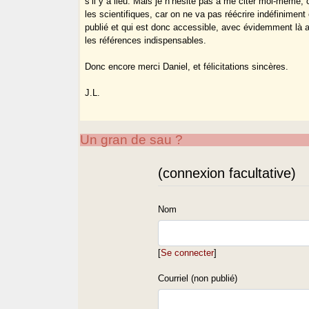
s’il y a lieu. Mais je n’hésite pas à me citer moi-même,
les scientifiques, car on ne va pas réécrire indéfiniment 
publié et qui est donc accessible, avec évidemment là au
les références indispensables.
Donc encore merci Daniel, et félicitations sincères.
J.L.
Un gran de sau ?
(connexion facultative)
Nom
[
Se connecter
]
Courriel (non publié)