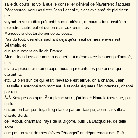
salle du cours, et voilà que le conseiller général de Navarrenx Jacques
Pédehontaa, venu assister Jean Lassalle, s’est exclamé de plaisir en
me
voyant, a voulu être présenté à mes élèves, et nous a tous invités à
rejoindre l’autre buffet qui en était aux prémices.
Manoeuvre électorale penserez-vous...
Pas du tout, ces élus sachant déjà qu’un seul de mes élèves est
Béarnais, et
que tous votent en Ile de France.
Alors, Jean Lassalle nous a accueilli lui-même avec beaucoup d’amitié,
m’a
invité à présenter mon groupe, nous a présenté les personnes qui
étaient là,
etc. Et bien sûr, ce qui était inévitable est arrivé, on a chanté. Jean
Lassalle a entonné son morceau à succès Aqueres Mountagnes, chanté
par tous
Â‹Â Basques compris Â‹ à pleine voix ; j’ai lancé Haurak ikasasue, puis
ce fut
encore en basque Boga-Boga lancé par un Basque, Jean Lassalle a
chanté Bords
de l’Adour, charmant Pays de la Bigorre, puis La Dacquoise, de telle
sorte
que pas un seul de mes élèves "étranger" au département des P.-A.