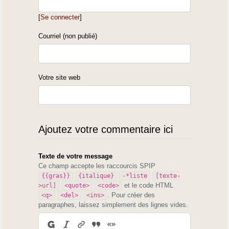
[
Se connecter
]
Courriel (non publié)
Votre site web
Ajoutez votre commentaire ici
Texte de votre message
Ce champ accepte les raccourcis SPIP
{{gras}}
{italique}
-*liste
[texte-
et le code HTML
>url]
<quote>
<code>
. Pour créer des
<q>
<del>
<ins>
paragraphes, laissez simplement des lignes vides.