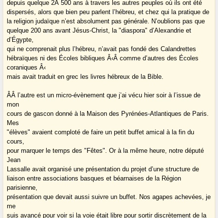
depuis quelque 2Â 500 ans à travers les autres peuples où ils ont été
dispersés, alors que bien peu parlent l’hébreu, et chez qui la pratique de
la religion judaïque n’est absolument pas générale. N’oublions pas que
quelque 200 ans avant Jésus-Christ, la "diaspora" d’Alexandrie et
d’Égypte,
qui ne comprenait plus l’hébreu, n’avait pas fondé des Calandrettes
hébraïques ni des Écoles bibliques Â‹Â comme d’autres des Écoles
coraniques Â‹
mais avait traduit en grec les livres hébreux de la Bible.
Â­Â l’autre est un micro-évènement que j’ai vécu hier soir à l’issue de
mon
cours de gascon donné à la Maison des Pyrénées-Atlantiques de Paris.
Mes
"élèves" avaient comploté de faire un petit buffet amical à la fin du
cours,
pour marquer le temps des "Fêtes". Or à la même heure, notre député
Jean
Lassalle avait organisé une présentation du projet d’une structure de
liaison entre associations basques et béarnaises de la Région
parisienne,
présentation que devait aussi suivre un buffet. Nos agapes achevées, je
me
suis avancé pour voir si la voie était libre pour sortir discrètement de la