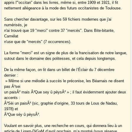
appris l'"occitan" dans les livres, même si, entre 1909 et 1921, il fit
nettement allégeance à la mode des futurs occitanistes de Toulouse.
Sans chercher davantage, sur les 59 fichiers modernes que j'ai
numérisés, je
n'ai trouvé que 19 "merci" contre 37 "mercés". Dans Bite-bitante,
Camélat
n'use que de "mercés" (7 occurrences).
La forme "merci" est un signe de plus de la francisation de notre langue,
sutout dans le domaine des politesses, et cela depuis longtemps.
De la même façon, on lit dans un billet de l’Éclair du 7 décembre
dernier :
» Même si une mélodie à succès le préconise, les Béarnais ne disent
pas Â³sei
un paisÂ² mais Â³Que sey û pèysÂ² » ; il faut évidemment ajouter deux
accents :
Â³Sèi un paisÂ² (sic, graphie d’origine, 33 tours de Lous de Nadau,
1978) et
Â³Que sèy û pèysÂ².
Voulant en savoir plus, une recherche en cours, qui donnera lieu à un
article de Ligam-DiGaM d’avril prochain, m’a montré (sous réserve