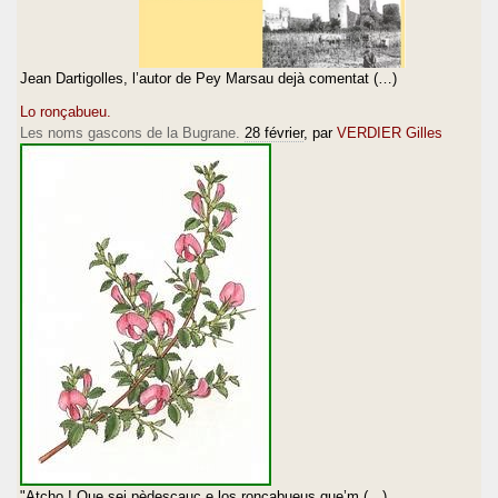
Jean Dartigolles, l’autor de Pey Marsau dejà comentat (…)
Lo ronçabueu.
Les noms gascons de la Bugrane.
28 février
, par
VERDIER Gilles
"Atcho ! Que sei pèdescauç e los ronçabueus que’m (…)