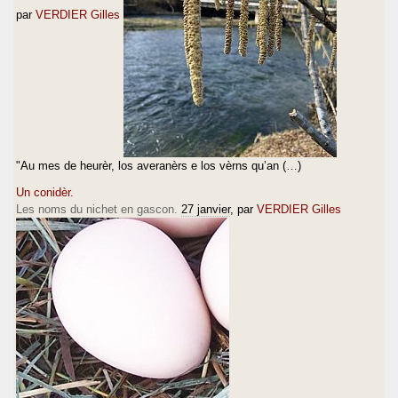
par
VERDIER Gilles
"Au mes de heurèr, los averanèrs e los vèrns qu’an (…)
Un conidèr.
Les noms du nichet en gascon.
27 janvier
, par
VERDIER Gilles