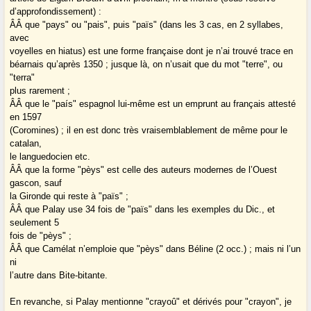
d’approfondissement) :
Â­Â que "pays" ou "pais", puis "païs" (dans les 3 cas, en 2 syllabes,
avec
voyelles en hiatus) est une forme française dont je n’ai trouvé trace en
béarnais qu’après 1350 ; jusque là, on n’usait que du mot "terre", ou
"terra"
plus rarement ;
Â­Â que le "país" espagnol lui-même est un emprunt au français attesté
en 1597
(Coromines) ; il en est donc très vraisemblablement de même pour le
catalan,
le languedocien etc.
Â­Â que la forme "pèys" est celle des auteurs modernes de l’Ouest
gascon, sauf
la Gironde qui reste à "païs" ;
Â­Â que Palay use 34 fois de "païs" dans les exemples du Dic., et
seulement 5
fois de "pèys" ;
Â­Â que Camélat n’emploie que "pèys" dans Béline (2 occ.) ; mais ni l’un
ni
l’autre dans Bite-bitante.
En revanche, si Palay mentionne "crayoû" et dérivés pour "crayon", je