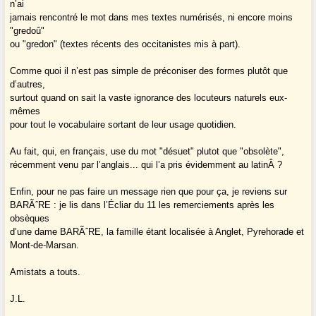
n’ai
jamais rencontré le mot dans mes textes numérisés, ni encore moins
"gredoû"
ou "gredon" (textes récents des occitanistes mis à part).
Comme quoi il n’est pas simple de préconiser des formes plutôt que
d’autres,
surtout quand on sait la vaste ignorance des locuteurs naturels eux-
mêmes
pour tout le vocabulaire sortant de leur usage quotidien.
Au fait, qui, en français, use du mot "désuet" plutot que "obsolète",
récemment venu par l’anglais... qui l’a pris évidemment au latinÂ ?
Enfin, pour ne pas faire un message rien que pour ça, je reviens sur
BARÃˆRE : je lis dans l’Écliar du 11 les remerciements après les
obsèques
d’une dame BARÃˆRE, la famille étant localisée à Anglet, Pyrehorade et
Mont-de-Marsan.
Amistats a touts.
J.L.