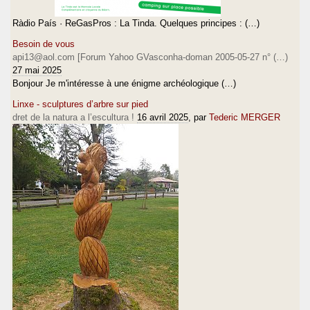
Ràdio País · ReGasPros : La Tinda. Quelques principes : (…)
Besoin de vous
api13@aol.com [Forum Yahoo GVasconha-doman 2005-05-27 n° (…)
27 mai 2025
Bonjour Je m'intéresse à une énigme archéologique (…)
Linxe - sculptures d’arbre sur pied
dret de la natura a l’escultura !
16 avril 2025
, par
Tederic MERGER