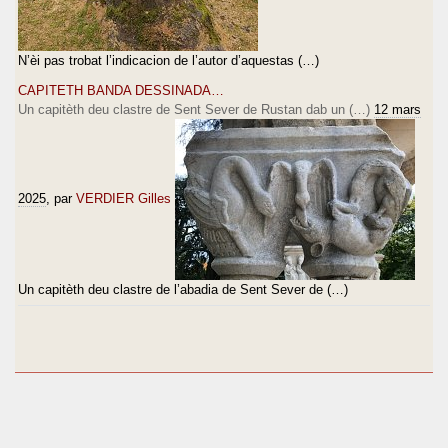
N’èi pas trobat l’indicacion de l’autor d’aquestas (…)
CAPITETH BANDA DESSINADA…
Un capitèth deu clastre de Sent Sever de Rustan dab un (…)
12 mars
2025
, par
VERDIER Gilles
Un capitèth deu clastre de l’abadia de Sent Sever de (…)