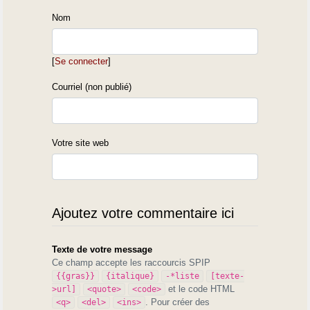
Nom
[
Se connecter
]
Courriel (non publié)
Votre site web
Ajoutez votre commentaire ici
Texte de votre message
Ce champ accepte les raccourcis SPIP
{{gras}}
{italique}
-*liste
[texte-
et le code HTML
>url]
<quote>
<code>
. Pour créer des
<q>
<del>
<ins>