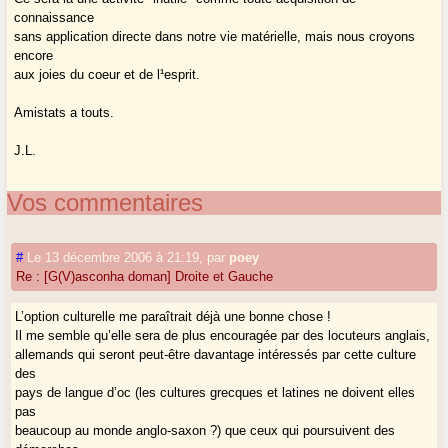
connaissance
sans application directe dans notre vie matérielle, mais nous croyons
encore
aux joies du coeur et de l¹esprit.
Amistats a touts.
J.L.
Vos commentaires
#
Le 13 décembre 2006 à 21:19
,
par
poey
Re : [G(V)asconha doman] Droite et Gauche
L’option culturelle me paraîtrait déjà une bonne chose !
Il me semble qu’elle sera de plus encouragée par des locuteurs anglais,
allemands qui seront peut-être davantage intéressés par cette culture
des
pays de langue d’oc (les cultures grecques et latines ne doivent elles
pas
beaucoup au monde anglo-saxon ?) que ceux qui poursuivent des