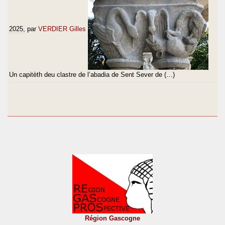
2025
, par
VERDIER Gilles
Un capitèth deu clastre de l’abadia de Sent Sever de (…)
Région Gascogne