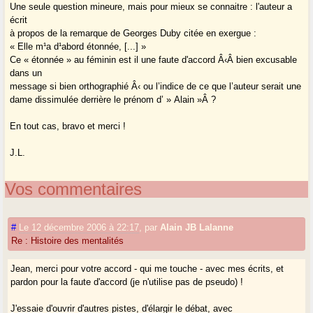
Une seule question mineure, mais pour mieux se connaitre : l'auteur a
écrit
à propos de la remarque de Georges Duby citée en exergue :
« Elle m¹a d¹abord étonnée, [...] »
Ce « étonnée » au féminin est il une faute d'accord Â‹Â bien excusable
dans un
message si bien orthographié Â‹ ou l’indice de ce que l’auteur serait une
dame dissimulée derrière le prénom d’ » Alain »Â ?
En tout cas, bravo et merci !
J.L.
Vos commentaires
#
Le 12 décembre 2006 à 22:17
,
par
Alain JB Lalanne
Re : Histoire des mentalités
Jean, merci pour votre accord - qui me touche - avec mes écrits, et
pardon pour la faute d'accord (je n'utilise pas de pseudo) !
J'essaie d'ouvrir d'autres pistes, d'élargir le débat, avec