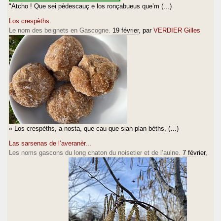
"Atcho ! Que sei pèdescauç e los ronçabueus que’m (…)
Los crespèths.
Le nom des beignets en Gascogne.
19 février
, par
VERDIER Gilles
« Los crespèths, a nosta, que cau que sian plan bèths, (…)
Las sarsenas de l’averanèr...
Les noms gascons du long chaton du noisetier et de l’aulne.
7 février
,