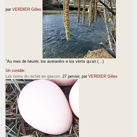
par
VERDIER Gilles
"Au mes de heurèr, los averanèrs e los vèrns qu’an (…)
Un conidèr.
Les noms du nichet en gascon.
27 janvier
, par
VERDIER Gilles