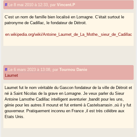
#
Le 8 mai 2010 à 12:33
,
par
Vincent.P
C’est un nom de famille bien localisé en Lomagne. C’était surtout le
patronyme de Cadillac, le fondateur de Détroit.
en.wikipedia.org/wiki/Antoine_Laumet_de_La_Mothe,_sieur_de_Cadillac
#
Le 6 mars 2023 à 13:08
,
par
Tournou Danie
Laumet
Laumet fut le nom véritable du Gascon fondateur de la ville de Détroit et
né à Saint Nicolas de la grave en Lomagne. Je veux parler du Sieur
Antoine Lamothe Cadillac intelligent aventurier ,bandit pour les uns,
génie pour les autres.Il mourut et fut enterré à Castelsarrasin ,où il y fut
gouverneur. Pratiquement inconnu en France ,il est très célèbre aux
Etats Unis.