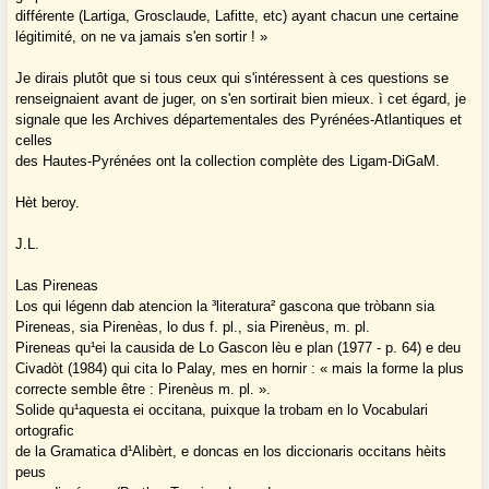
différente (Lartiga, Grosclaude, Lafitte, etc) ayant chacun une certaine
légitimité, on ne va jamais s'en sortir ! »
Je dirais plutôt que si tous ceux qui s'intéressent à ces questions se
renseignaient avant de juger, on s'en sortirait bien mieux. ì cet égard, je
signale que les Archives départementales des Pyrénées-Atlantiques et
celles
des Hautes-Pyrénées ont la collection complète des Ligam-DiGaM.
Hèt beroy.
J.L.
Las Pireneas
Los qui légenn dab atencion la ³literatura² gascona que tròbann sia
Pireneas, sia Pirenèas, lo dus f. pl., sia Pirenèus, m. pl.
Pireneas qu¹ei la causida de Lo Gascon lèu e plan (1977 - p. 64) e deu
Civadòt (1984) qui cita lo Palay, mes en hornir : « mais la forme la plus
correcte semble être : Pirenèus m. pl. ».
Solide qu¹aquesta ei occitana, puixque la trobam en lo Vocabulari
ortografic
de la Gramatica d¹Alibèrt, e doncas en los diccionaris occitans hèits
peus