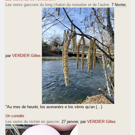
Les noms gascons du long chaton du noisetier et de l’aulne.
7 février
,
par
VERDIER Gilles
"Au mes de heurèr, los averanèrs e los vèrns qu’an (…)
Un conidèr.
Les noms du nichet en gascon.
27 janvier
, par
VERDIER Gilles