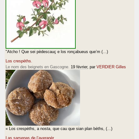
"Atcho ! Que sei pèdescauç e los ronçabueus que’m (…)
Los crespèths.
Le nom des beignets en Gascogne.
19 février
, par
VERDIER Gilles
« Los crespèths, a nosta, que cau que sian plan bèths, (…)
Las sarsenas de l’averanèr...