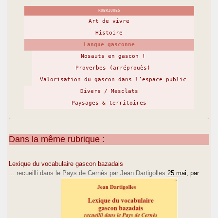
RUBRIQUES
Art de vivre
Histoire
Langue gasconne
Nosauts en gascon !
Proverbes (arréprouès)
Valorisation du gascon dans l’espace public
Divers / Mesclats
Paysages & territoires
Dans la même rubrique :
Lexique du vocabulaire gascon bazadais
... recueilli dans le Pays de Cernès par Jean Dartigolles
25 mai
, par