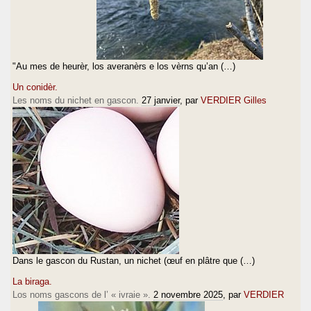
"Au mes de heurèr, los averanèrs e los vèrns qu’an (…)
Un conidèr.
Les noms du nichet en gascon.
27 janvier
, par
VERDIER Gilles
Dans le gascon du Rustan, un nichet (œuf en plâtre que (…)
La biraga.
Los noms gascons de l’ « ivraie ».
2 novembre 2025
, par
VERDIER