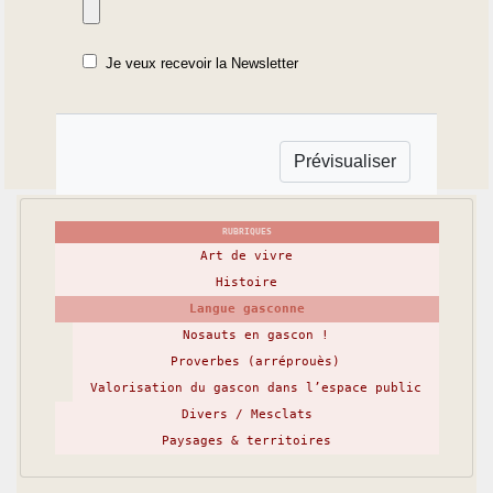
Je veux recevoir la Newsletter
RUBRIQUES
Art de vivre
Histoire
Langue gasconne
Nosauts en gascon !
Proverbes (arréprouès)
Valorisation du gascon dans l’espace public
Divers / Mesclats
Paysages & territoires