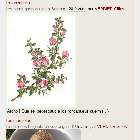
Lo ronçabueu.
Les noms gascons de la Bugrane.
28 février
, par
VERDIER Gilles
"Atcho ! Que sei pèdescauç e los ronçabueus que’m (…)
Los crespèths.
Le nom des beignets en Gascogne.
19 février
, par
VERDIER Gilles