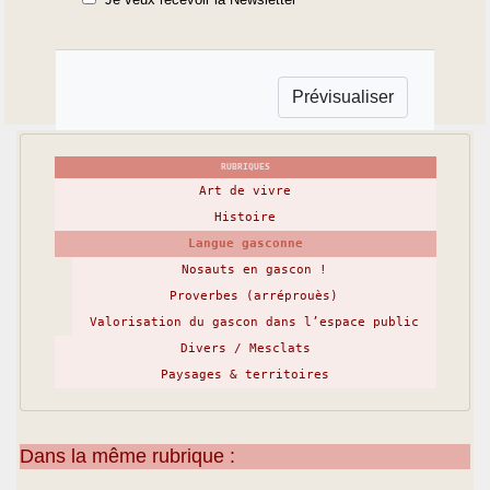
RUBRIQUES
Art de vivre
Histoire
Langue gasconne
Nosauts en gascon !
Proverbes (arréprouès)
Valorisation du gascon dans l’espace public
Divers / Mesclats
Paysages & territoires
Dans la même rubrique :