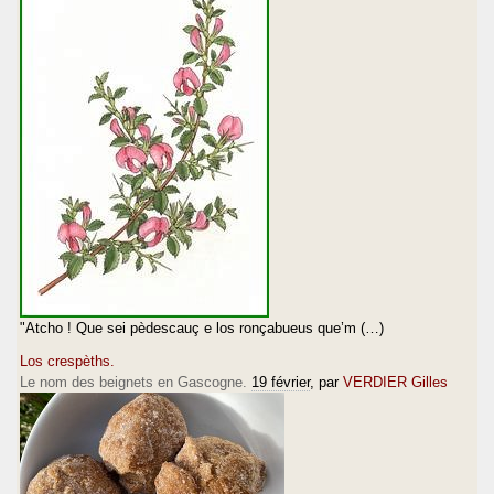
"Atcho ! Que sei pèdescauç e los ronçabueus que’m (…)
Los crespèths.
Le nom des beignets en Gascogne.
19 février
, par
VERDIER Gilles