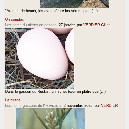
"Au mes de heurèr, los averanèrs e los vèrns qu’an (…)
Un conidèr.
Les noms du nichet en gascon.
27 janvier
, par
VERDIER Gilles
Dans le gascon du Rustan, un nichet (œuf en plâtre que (…)
La biraga.
Los noms gascons de l’ « ivraie ».
2 novembre 2025
, par
VERDIER