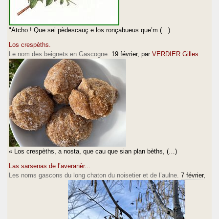
"Atcho ! Que sei pèdescauç e los ronçabueus que’m (…)
Los crespèths.
Le nom des beignets en Gascogne.
19 février
, par
VERDIER Gilles
« Los crespèths, a nosta, que cau que sian plan bèths, (…)
Las sarsenas de l’averanèr...
Les noms gascons du long chaton du noisetier et de l’aulne.
7 février
,