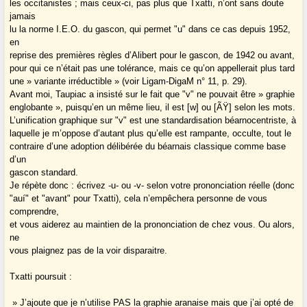
les occitanistes ; mais ceux-ci, pas plus que Txatti, n’ont sans doute
jamais
lu la norme I.E.O. du gascon, qui permet "u" dans ce cas depuis 1952,
en
reprise des premières règles d’Alibert pour le gascon, de 1942 ou avant,
pour qui ce n’était pas une tolérance, mais ce qu’on appellerait plus tard
une » variante irréductible » (voir Ligam-DigaM n° 11, p. 29).
Avant moi, Taupiac a insisté sur le fait que "v" ne pouvait être » graphie
englobante », puisqu’en un même lieu, il est [w] ou [ÃŸ] selon les mots.
L’unification graphique sur "v" est une standardisation béarnocentriste, à
laquelle je m’oppose d’autant plus qu’elle est rampante, occulte, tout le
contraire d’une adoption délibérée du béarnais classique comme base
d’un
gascon standard.
Je répète donc : écrivez -u- ou -v- selon votre prononciation réelle (donc
"auí" et "avant" pour Txatti), cela n’empêchera personne de vous
comprendre,
et vous aiderez au maintien de la prononciation de chez vous. Ou alors,
ne
vous plaignez pas de la voir disparaitre.
Txatti poursuit :
» J’ajoute que je n’utilise PAS la graphie aranaise mais que j’ai opté de