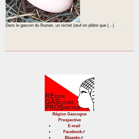
Dans le gascon du Rustan, un nichet (œuf en plâtre que (…)
Région Gascogne
Prospective
E-mail
Facebook
Bluesky