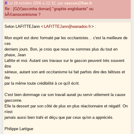
#
Le 19 octobre 2006 à 22:32
,
par
vascon@free.fr
Re : [G(V)asconha doman] "graphie englobante" ou
bÃ©arnocentrisme ?
Selon LAFITTEJann <
LAFITTEJann@wanadoo.fr
> :
Mon esprit est donc formaté par les occitanistes... c'est la meilleure de
ces
derniers jours. Bon, je crois que nous ne sommes plus du tout en
phase, Jean
Lafitte et moi. Autant ses travaux sur le gascon peuvent très souvent
être
sérieux, autant son anti occitanisme lui fait parfois dire des bêtises et
ôte
par la même toute crédibilité à ce qu'il écrit.
C'est bien dommage car son travail aurait pu servir utilement la cause
gasconne.
Elle la dessert par son côté de plus en plus réactionnaire et négatif. On
n'est
jamais aussi bien trahi et déçu que par ceux qu'on a appréciés.
Philippe Lartigue