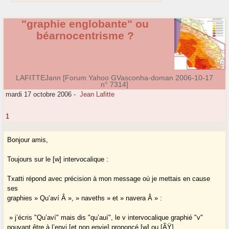
"graphie englobante" ou
béarnocentrisme ?
LAFITTEJann [Forum Yahoo GVasconha-doman 2006-10-17
n° 7314]
mardi 17 octobre 2006
-
Jean Lafitte
1
Bonjour amis,
Toujours sur le [w] intervocalique :
Txatti répond avec précision à mon message où je mettais en cause
ses
graphies » Qu’aví Â », » naveths » et » navera Â » :
» j’écris "Qu’aví" mais dis "qu’auí", le v intervocalique graphié "v"
pouvant être à l’envi [et non envie] prononcé [w] ou [ÃŸ].