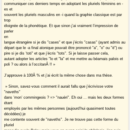
communiquer ces derniers temps en adoptant les pluriels féminins en -
es et
souvent les pluriels masculins en -i quand la graphie classique est par
trop
éloignée de la phonétique. Et que sinon j’ai vraiment l’impression de
parler
en
langue étrangère si je dis "cases" et que j’écris "casas" (ayant admis au
départ que le -a final atonique pouvait être prononcé "a", "o" ou "ë") ou
pire si je dis ’toti" et que j’écris "tots". Si je laisse passer cela,
autant adopter les articles "lo et "la" et me mettre au béarnais palois et
poli ? ou alors à l’occitanÂ !! »
J’approuve à 100Â % et j’ai écrit la même chose dans ma thèse.
» Sinon, savez-vous comment il aurait fallu que j’écrivisse votre
"naveths"
dans ’mon’ commingeois ? => "nauèri". Eh oui ... mais les deux formes
étant
employés par les mêmes personnes (aujourd’hui quasiment toutes
décédées) je
me contente souvent de "naveths". Je ne trouve pas cette forme du
pluriel