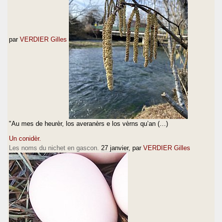
par
VERDIER Gilles
"Au mes de heurèr, los averanèrs e los vèrns qu’an (…)
Un conidèr.
Les noms du nichet en gascon.
27 janvier
, par
VERDIER Gilles