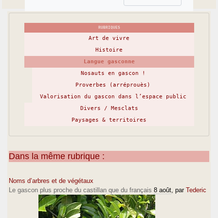
RUBRIQUES
Art de vivre
Histoire
Langue gasconne
Nosauts en gascon !
Proverbes (arréprouès)
Valorisation du gascon dans l’espace public
Divers / Mesclats
Paysages & territoires
Dans la même rubrique :
Noms d’arbres et de végétaux
Le gascon plus proche du castillan que du français
8 août
, par
Tederic