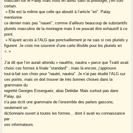
masculin sur le Palay mais vous en aurez saisi la philologie, j’en suis
certain.
» Elle est la même que celle qui aboutit à l’article "eri". Palay
mentionne
ce dernier mais pas "naueri", comme d’ailleurs beaucoup de substantifs
pluriels masculins de la montagne mais il ne pouvait être exhaustif à ce
point.
» N’ayant accès à l’ALG que ponctuellement je ne sais si ces pluriels y
figurent. Je crois me souvenir d’une carte illisible pour les pluriels en
-i. »
J’ai dit que l’on aurait attendu » nauèths, nauèra » parce que Txatti avait
choisi ces formes à finale "standard" ; mais là encore, j’approuve
tout-à-fait son choix pour "nauèri, nauèra". Je n’ai pas étudié l’ALG sur
ces points, mais on doit trouver de très bonnes choses dans la
grammaire du
regretté Georges Ensergueix, alias Delédar. Mais surtout pas dans
Palay, qui
n’a pas écrit une grammaire de l’ensemble des parlers gascons,
seulement un
dictionnaire ouvert à toutes les formes... dont il avait eu connaissance
par
ses informateurs.