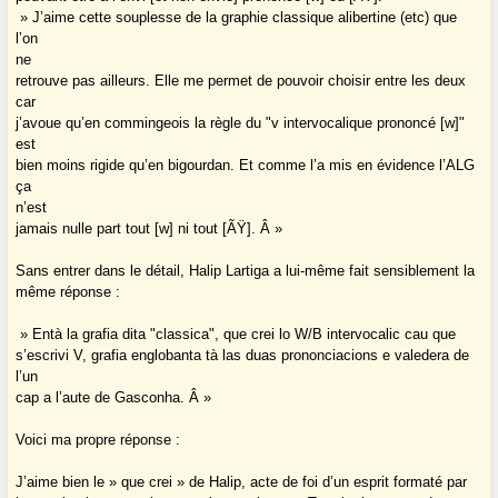
» J’aime cette souplesse de la graphie classique alibertine (etc) que
l’on
ne
retrouve pas ailleurs. Elle me permet de pouvoir choisir entre les deux
car
j’avoue qu’en commingeois la règle du "v intervocalique prononcé [w]"
est
bien moins rigide qu’en bigourdan. Et comme l’a mis en évidence l’ALG
ça
n’est
jamais nulle part tout [w] ni tout [ÃŸ]. Â »
Sans entrer dans le détail, Halip Lartiga a lui-même fait sensiblement la
même réponse :
» Entà la grafia dita "classica", que crei lo W/B intervocalic cau que
s’escrivi V, grafia englobanta tà las duas prononciacions e valedera de
l’un
cap a l’aute de Gasconha. Â »
Voici ma propre réponse :
J’aime bien le » que crei » de Halip, acte de foi d’un esprit formaté par