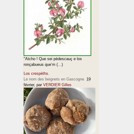
"Atcho ! Que sei pèdescauç e los
ronçabueus que’m (…)
Los crespèths.
Le nom des beignets en Gascogne.
19
février
, par
VERDIER Gilles