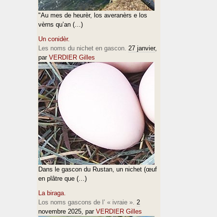
"Au mes de heurèr, los averanèrs e los
vèrns qu’an (…)
Un conidèr.
Les noms du nichet en gascon.
27 janvier
,
par
VERDIER Gilles
Dans le gascon du Rustan, un nichet (œuf
en plâtre que (…)
La biraga.
Los noms gascons de l’ « ivraie ».
2
novembre 2025
, par
VERDIER Gilles