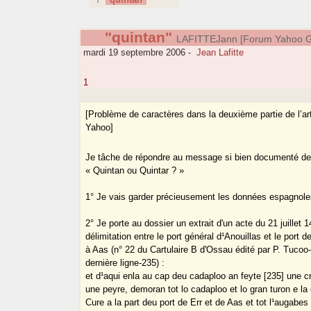
"quintan"
LAFITTEJann [Forum Yahoo G
mardi 19 septembre 2006
-
Jean Lafitte
1
[Problème de caractères dans la deuxième partie de l’a
Yahoo]
Je tâche de répondre au message si bien documenté d
« Quintan ou Quintar ? »
1° Je vais garder précieusement les données espagnole
2° Je porte au dossier un extrait d'un acte du 21 juillet 
délimitation entre le port général d¹Anouillas et le port 
à Aas (n° 22 du Cartulaire B d'Ossau édité par P. Tucoo
dernière ligne-235) :
et d¹aqui enla au cap deu cadaploo an feyte [235] une cr
une peyre, demoran tot lo cadaploo et lo gran turon e l
Cure a la part deu port de Err et de Aas et tot l¹augabes