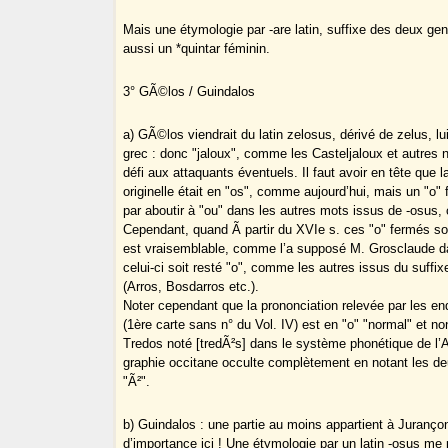
Mais une étymologie par -are latin, suffixe des deux gen
aussi un *quintar féminin.
3° GÃ©los / Guindalos
a) GÃ©los viendrait du latin zelosus, dérivé de zelus, l
grec : donc "jaloux", comme les Casteljaloux et autre
défi aux attaquants éventuels. Il faut avoir en tête que l
originelle était en "os", comme aujourd’hui, mais un "o" f
par aboutir à "ou" dans les autres mots issus de -osus
Cependant, quand Ã partir du XVIe s. ces "o" fermés son
est vraisemblable, comme l’a supposé M. Grosclaude d
celui-ci soit resté "o", comme les autres issus du suffix
(Arros, Bosdarros etc.).
Noter cependant que la prononciation relevée par les e
(1ère carte sans n° du Vol. IV) est en "o" "normal" et n
Tredos noté [tredÃ²s] dans le système phonétique de l
graphie occitane occulte complètement en notant les d
"Ã²".
b) Guindalos : une partie au moins appartient à Juranço
d’importance ici ! Une étymologie par un latin -osus me 