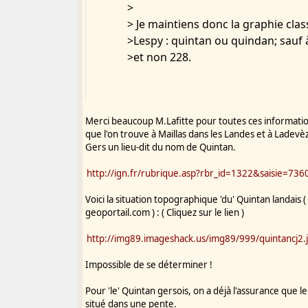
>
> Je maintiens donc la graphie cl
>Lespy : quintan ou quindan; sauf à 
>et non 228.
Merci beaucoup M.Lafitte pour toutes ces information
que l'on trouve à Maillas dans les Landes et à Ladevèz
Gers un lieu-dit du nom de Quintan.
http://ign.fr/rubrique.asp?rbr_id=1322&saisie=736
Voici la situation topographique 'du' Quintan landais (
geoportail.com ) : ( Cliquez sur le lien )
http://img89.imageshack.us/img89/999/quintancj2.
Impossible de se déterminer !
Pour 'le' Quintan gersois, on a déjà l'assurance que le 
situé dans une pente.