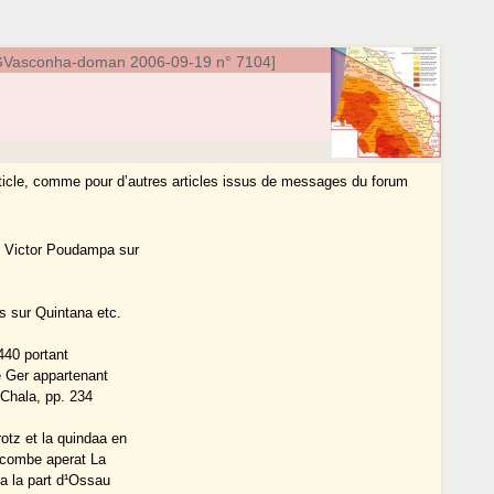
Vasconha-doman 2006-09-19 n° 7104]
rticle, comme pour d’autres articles issus de messages du forum
e Victor Poudampa sur
s sur Quintana etc.
1440 portant
de Ger appartenant
-Chala, pp. 234
otz et la quindaa en
a combe aperat La
 a la part d¹Ossau