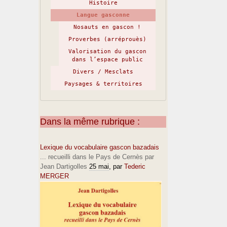
Histoire
Langue gasconne
Nosauts en gascon !
Proverbes (arréprouès)
Valorisation du gascon
dans l’espace public
Divers / Mesclats
Paysages & territoires
Dans la même rubrique :
Lexique du vocabulaire gascon bazadais
... recueilli dans le Pays de Cernès par
Jean Dartigolles
25 mai
, par
Tederic
MERGER