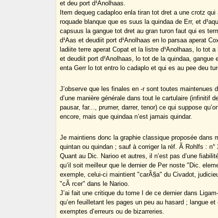
et deu port d¹Anolhaas.
Item dequeg cadaploo enla tiran tot dret a une crotz qui
roquade blanque que es suus la quindaa de Err, et d¹aqui 
capsuus la gangue tot dret au gran turon faut qui es term
d¹Aas et deudiit port d¹Anolhaas en lo parsaa aperat Co
ladiite terre aperat Copat et la listre d¹Anolhaas, lo tot 
et deudiit port d¹Anolhaas, lo tot de la quindaa, gangue
enta Gerr lo tot entro lo cadaplo et qui es au pee deu tu
J’observe que les finales en -r sont toutes maintenues 
d’une manière générale dans tout le cartulaire (infinitif 
pausar, far..., prumer, darrer, tenor) ce qui suppose qu’o
encore, mais que quindaa n’est jamais quindar.
Je maintiens donc la graphie classique proposée dans m
quintan ou quindan ; sauf à corriger la réf. Ã Rohlfs : n°
Quant au Dic. Narioo et autres, il n’est pas d’une fiabili
qu’il soit meilleur que le dernier de Per noste "Dic. eleme
exemple, celui-ci maintient "carÃ§a" du Civadot, judici
"cÃ rcer" dans le Narioo.
J’ai fait une critique du tome I de ce dernier dans Liga
qu’en feuilletant les pages un peu au hasard ; langue et
exemptes d’erreurs ou de bizarreries.