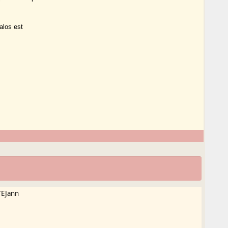
alos est
TEJann