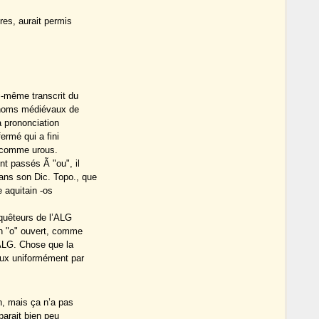
res, aurait permis
ui-même transcrit du
s noms médiévaux de
a prononciation
ermé qui a fini
, comme urous.
t passés Ã "ou", il
ans son Dic. Topo., que
e aquitain -os
nquêteurs de l’ALG
on "o" ouvert, comme
’ALG. Chose que la
eux uniformément par
n, mais ça n’a pas
parait bien peu