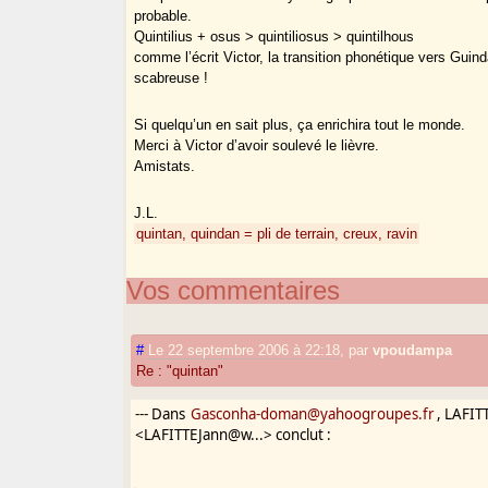
probable.
Quintilius + osus > quintiliosus > quintilhous
comme l’écrit Victor, la transition phonétique vers Guind
scabreuse !
Si quelqu’un en sait plus, ça enrichira tout le monde.
Merci à Victor d’avoir soulevé le lièvre.
Amistats.
J.L.
quintan, quindan = pli de terrain, creux, ravin
Vos commentaires
#
Le 22 septembre 2006 à 22:18
,
par
vpoudampa
Re : "quintan"
--- Dans
Gasconha-doman@yahoogroupes.fr
, LAFIT
<LAFITTEJann@w...> conclut :