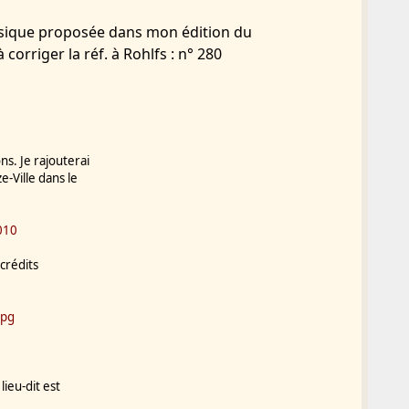
assique proposée dans mon édition du
corriger la réf. à Rohlfs : n° 280
s. Je rajouterai
e-Ville dans le
010
 crédits
jpg
lieu-dit est