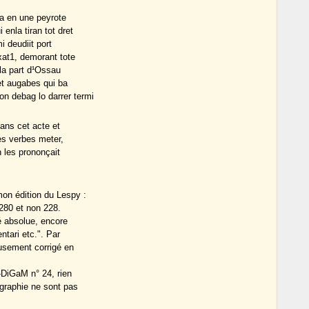
 a en une peyrote
enla tiran tot dret
i deudiit port
xat1, demorant tote
a la part d¹Ossau
 et augabes qui ba
ron debag lo darrer termi
dans cet acte et
des verbes meter,
n les prononçait
on édition du Lespy :
 280 et non 228.
té absolue, encore
ntari etc.". Par
eusement corrigé en
m-DiGaM n° 24, rien
 graphie ne sont pas