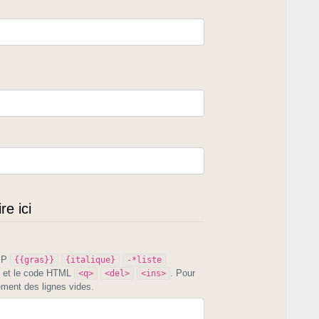
ors ? Je ne sais
et du petit
ique.
.jpg
e ici
PIP
{{gras}}
{italique}
-*liste
et le code HTML
. Pour
<q>
<del>
<ins>
ement des lignes vides.