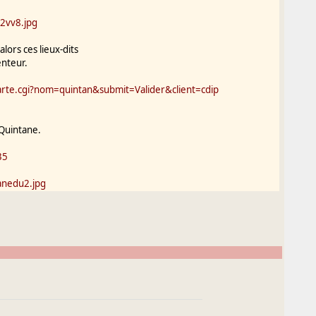
2vv8.jpg
ors ces lieux-dits
enteur.
rte.cgi?nom=quintan&submit=Valider&client=cdip
 Quintane.
35
anedu2.jpg
 relation avec La
 Quintan de
eu-dit adjacent
 Fundum ? Mais le