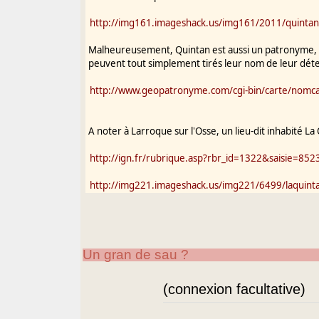
http://img161.imageshack.us/img161/2011/quintan
Malheureusement, Quintan est aussi un patronyme, al
peuvent tout simplement tirés leur nom de leur dét
http://www.geopatronyme.com/cgi-bin/carte/nomca
A noter à Larroque sur l'Osse, un lieu-dit inhabité La
http://ign.fr/rubrique.asp?rbr_id=1322&saisie=852
http://img221.imageshack.us/img221/6499/laquint
Il me semble que Quinta à Ladevèze est en mettre en
Quintane. A vérifier sur le terrain en supposant que
Un gran de sau ?
Ladevèze est un toponyme descriptif.
(connexion facultative)
Quintan dans les Landes semble masculin du fait du li
Le Petit Quintan. Variante masculine du précédent ?