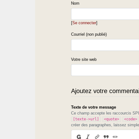
domaine de Quintius aurait donné Quinsan. Quintus al
Nom
pas si c'est moi mais sur cette vue du ciel du Quintan 
Quintan qui suit, je vois comme une implantation ant
[
Se connecter
]
http://img80.imageshack.us/img80/925/quintan3uj6
Courriel (non publié)
Votre site web
Ajoutez votre commentair
Texte de votre message
Ce champ accepte les raccourcis S
[texte->url]
<quote>
<code>
créer des paragraphes, laissez simpl