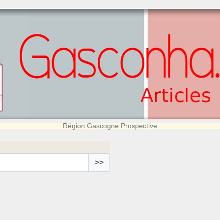
Région Gascogne Prospective
>>