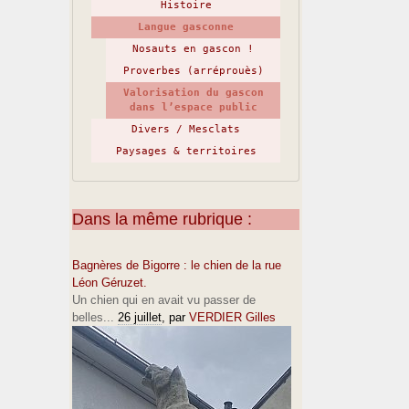
Histoire
Langue gasconne
Nosauts en gascon !
Proverbes (arréprouès)
Valorisation du gascon
dans l’espace public
Divers / Mesclats
Paysages & territoires
Dans la même rubrique :
Bagnères de Bigorre : le chien de la rue
Léon Géruzet.
Un chien qui en avait vu passer de
belles...
26 juillet
, par
VERDIER Gilles