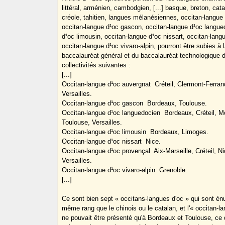
littéral, arménien, cambodgien, [...] basque, breton, cata
créole, tahitien, langues mélanésiennes, occitan-langue
occitan-langue d¹oc gascon, occitan-langue d¹oc langue
d¹oc limousin, occitan-langue d¹oc nissart, occitan-lang
occitan-langue d¹oc vivaro-alpin, pourront être subies à
baccalauréat général et du baccalauréat technologique
collectivités suivantes :
[...]
Occitan-langue d¹oc auvergnat ­ Créteil, Clermont-Ferran
Versailles.
Occitan-langue d¹oc gascon ­ Bordeaux, Toulouse.
Occitan-langue d¹oc languedocien ­ Bordeaux, Créteil, Mon
Toulouse, Versailles.
Occitan-langue d¹oc limousin ­ Bordeaux, Limoges.
Occitan-langue d¹oc nissart ­ Nice.
Occitan-langue d¹oc provençal ­ Aix-Marseille, Créteil, Ni
Versailles.
Occitan-langue d¹oc vivaro-alpin ­ Grenoble.
[...]
Ce sont bien sept « occitans-langues d'oc » qui sont é
même rang que le chinois ou le catalan, et l'« occitan-l
ne pouvait être présenté qu'à Bordeaux et Toulouse, ce 