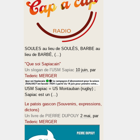
SOULES au lieu de SOULÈS, BARBE au
lieu de BARBÈ, (…)
"Que soi Sapiacain"
Un slogan de l’USM Sapiac
10 juin
, par
Tederic MERGER
USM Sapiac = US Montauban (rugby) ;
Sapiac est un (…)
Le patois gascon (Souvenirs, expressions,
dictons)
Un livre de PIERRE DUPOUY
2 mai
, par
Tederic MERGER