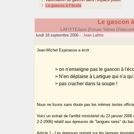
Le gascon à l’école
Le gascon à
LAFITTEJann [Forum Yahoo GVasconh
lundi 18 septembre 2006
-
Jean Lafitte
Jean-Michel Espinasse a écrit :
> on n'enseigne pas le gascon à l'écol
> N'en déplaise à Lartigue qui n'a qu'
> pas cracher dans la soupe !
Nous ne lisons sans doute pas les mêmes textes officie
Voici un extrait de l'arrêté ministériel du 23 janvier 2006
2-2-2006) relatif aux épreuves de "langues rares" du bac
Article 1 - Les épreuves portant sur les langues énumér