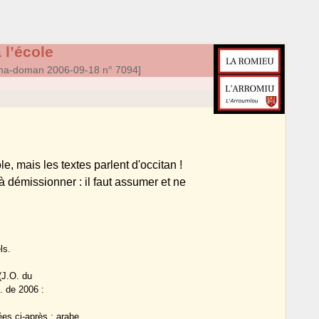
 l’école
a-doman 2006-09-18 n° 7094]
e, mais les textes parlent d'occitan !
à démissionner : il faut assumer et ne
ls.
 (J.O. du
. de 2006 :
ées ci-après : arabe