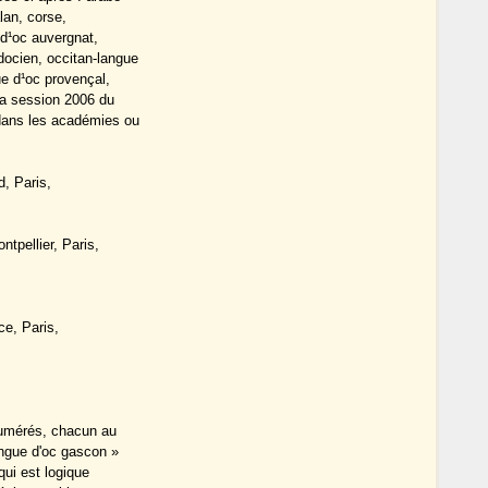
lan, corse,
 d¹oc auvergnat,
docien, occitan-langue
ue d¹oc provençal,
 la session 2006 du
 dans les académies ou
d, Paris,
tpellier, Paris,
ce, Paris,
numérés, chacun au
angue d'oc gascon »
qui est logique