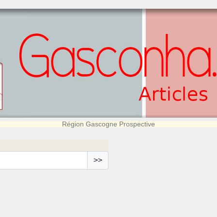
Région Gascogne Prospective
>>