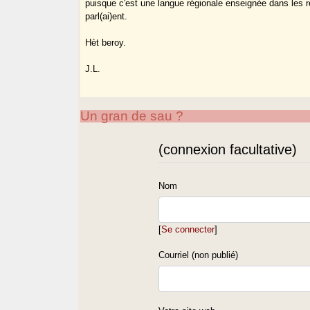
puisque c'est une langue régionale enseignée dans les r
parl(ai)ent.
Hèt beroy.
J.L.
Un gran de sau ?
(connexion facultative)
Nom
[
Se connecter
]
Courriel (non publié)