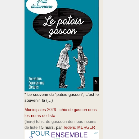
" Le souvenir du "patois gascon", c’est le
souvenir, la (…)
Municipales 2026 : chic de gascon dens
los noms de lista
(hère) tchic de gascoûn dén lous noums
de liste !
5 mars
, par
Tederic MERGER