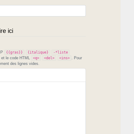
e ici
PIP
{{gras}}
{italique}
-*liste
et le code HTML
. Pour
<q>
<del>
<ins>
ement des lignes vides.