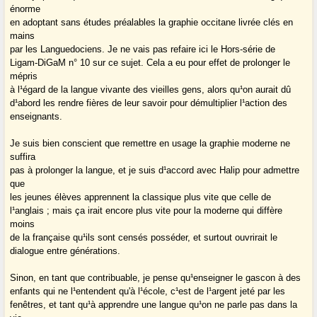
énorme
en adoptant sans études préalables la graphie occitane livrée clés en
mains
par les Languedociens. Je ne vais pas refaire ici le Hors-série de
Ligam-DiGaM n° 10 sur ce sujet. Cela a eu pour effet de prolonger le
mépris
à l¹égard de la langue vivante des vieilles gens, alors qu¹on aurait dû
d¹abord les rendre fières de leur savoir pour démultiplier l¹action des
enseignants.
Je suis bien conscient que remettre en usage la graphie moderne ne
suffira
pas à prolonger la langue, et je suis d¹accord avec Halip pour admettre
que
les jeunes élèves apprennent la classique plus vite que celle de
l¹anglais ; mais ça irait encore plus vite pour la moderne qui diffère
moins
de la française qu¹ils sont censés posséder, et surtout ouvrirait le
dialogue entre générations.
Sinon, en tant que contribuable, je pense qu¹enseigner le gascon à des
enfants qui ne l¹entendent qu'à l¹école, c¹est de l¹argent jeté par les
fenêtres, et tant qu¹à apprendre une langue qu¹on ne parle pas dans la