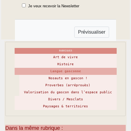
Je veux recevoir la Newsletter
RUBRIQUES
Art de vivre
Histoire
Langue gasconne
Nosauts en gascon !
Proverbes (arréprouès)
Valorisation du gascon dans l’espace public
Divers / Mesclats
Paysages & territoires
Dans la même rubrique :