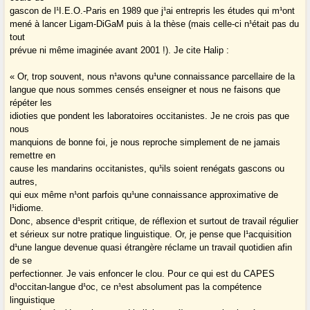
gascon de l¹I.E.O.-Paris en 1989 que j¹ai entrepris les études qui m¹ont
mené à lancer Ligam-DiGaM puis à la thèse (mais celle-ci n¹était pas du
tout
prévue ni même imaginée avant 2001 !). Je cite Halip :
« Or, trop souvent, nous n¹avons qu¹une connaissance parcellaire de la
langue que nous sommes censés enseigner et nous ne faisons que
répéter les
idioties que pondent les laboratoires occitanistes. Je ne crois pas que
nous
manquions de bonne foi, je nous reproche simplement de ne jamais
remettre en
cause les mandarins occitanistes, qu¹ils soient renégats gascons ou
autres,
qui eux même n¹ont parfois qu¹une connaissance approximative de
l¹idiome.
Donc, absence d¹esprit critique, de réflexion et surtout de travail régulier
et sérieux sur notre pratique linguistique. Or, je pense que l¹acquisition
d¹une langue devenue quasi étrangère réclame un travail quotidien afin
de se
perfectionner. Je vais enfoncer le clou. Pour ce qui est du CAPES
d¹occitan-langue d¹oc, ce n¹est absolument pas la compétence
linguistique