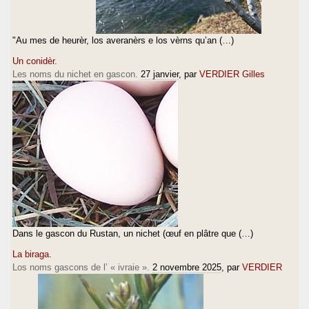
"Au mes de heurèr, los averanèrs e los vèrns qu’an (…)
Un conidèr.
Les noms du nichet en gascon.
27 janvier
, par
VERDIER Gilles
Dans le gascon du Rustan, un nichet (œuf en plâtre que (…)
La biraga.
Los noms gascons de l’ « ivraie ».
2 novembre 2025
, par
VERDIER