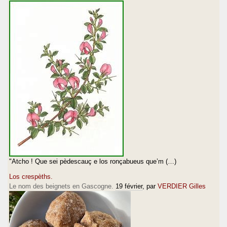
"Atcho ! Que sei pèdescauç e los ronçabueus que’m (…)
Los crespèths.
Le nom des beignets en Gascogne.
19 février
, par
VERDIER Gilles