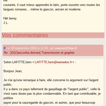
vie
courante, il vaut mieux apprendre le latin, porte ouverte vers toutes les
langues romanes... même le gascon, ancien et moderne.
Hèt beroy.
J.L.
Vos commentaires
#
Le 18 septembre 2006 à 11:04
,
par
vascon@free.fr
Re : [G(V)asconha doman] Transmission et graphie
Selon LAFITTEJann <
LAFITTEJann@wanadoo.fr
> :
Bonjour Jean,
Je n'ai qu'une remarque à faire, elle concerne to argument sur l'argent
public.
Il y a dans ce pays tellement de gaspillage de "l'argent public", celle là
n'est sans doute pas la plus condamnable. En tant que contribuable, je
préfère
payer pour la sauvegarde du gascon, et autres, que pour beaucoup