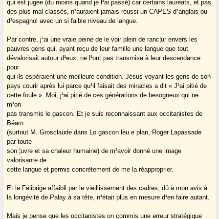
qui est jugée (du moins quand je l¹ai passé) car certains lauréats, et pas
des plus mal classés, n¹auraient jamais réussi un CAPES d¹anglais ou
d¹espagnol avec un si faible niveau de langue.
Par contre, j¹ai une vraie peine de le voir plein de ranc¦ur envers les
pauvres gens qui, ayant reçu de leur famille une langue que tout
dévalorisait autour d¹eux, ne l¹ont pas transmise à leur descendance
pour
qui ils espéraient une meilleure condition. Jésus voyant les gens de son
pays courir après lui parce qu¹il faisait des miracles a dit « J¹ai pitié de
cette foule ». Moi, j¹ai pitié de ces générations de besogneux qui ne
m¹on
pas transmis le gascon. Et je suis reconnaissant aux occitanistes de
Béarn
(surtout M. Grosclaude dans Lo gascon lèu e plan, Roger Lapassade
par toute
son ¦uvre et sa chaleur humaine) de m¹avoir donné une image
valorisante de
cette langue et permis concrètement de me la réapproprier.
Et le Félibrige affaibli par le vieillissement des cadres, dû à mon avis à
la longévité de Palay à sa tête, n¹était plus en mesure d¹en faire autant.
Mais je pense que les occitanistes on commis une erreur stratégique