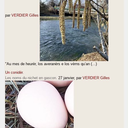
par
VERDIER Gilles
"Au mes de heurèr, los averanèrs e los vèrns qu’an (…)
Un conidèr.
Les noms du nichet en gascon.
27 janvier
, par
VERDIER Gilles