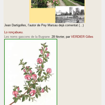
Jean Dartigolles, l’autor de Pey Marsau dejà comentat (…)
Lo ronçabueu.
Les noms gascons de la Bugrane.
28 février
, par
VERDIER Gilles