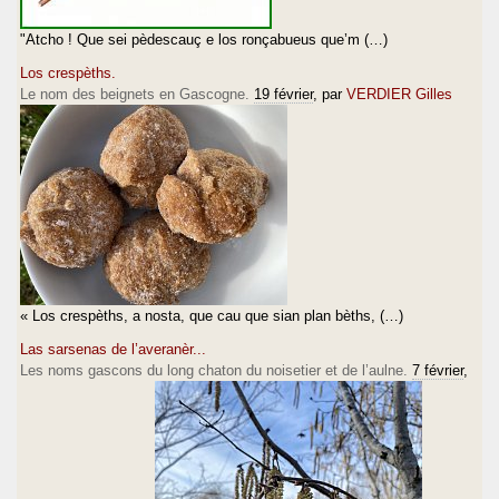
"Atcho ! Que sei pèdescauç e los ronçabueus que’m (…)
Los crespèths.
Le nom des beignets en Gascogne.
19 février
, par
VERDIER Gilles
« Los crespèths, a nosta, que cau que sian plan bèths, (…)
Las sarsenas de l’averanèr...
Les noms gascons du long chaton du noisetier et de l’aulne.
7 février
,