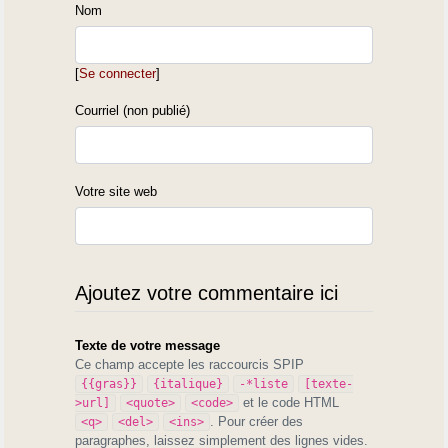
Nom
> rappeler à l'ordre : « Aci, eths qui soun plân
ensegnats que disën "oui"
> aths qui vouseyen ».
[
Se connecter
]
Courriel (non publié)
Votre site web
Ajoutez votre commentaire ici
Texte de votre message
Ce champ accepte les raccourcis SPIP
{{gras}}
{italique}
-*liste
[texte-
et le code HTML
>url]
<quote>
<code>
. Pour créer des
<q>
<del>
<ins>
paragraphes, laissez simplement des lignes vides.