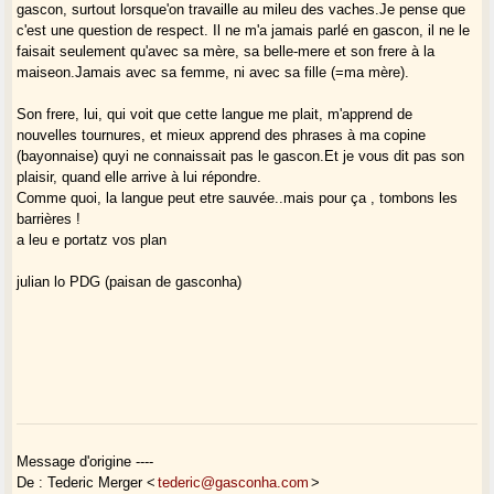
politique PUISSANTE de valorisation de la langue qui doit être menée.
gascon, surtout lorsque'on travaille au mileu des vaches.Je pense que
Il n'y a rien à attendre de l'Etat français de ce côté.
c'est une question de respect. Il ne m'a jamais parlé en gascon, il ne le
La région Aquitaine commence à comprendre l'intérêt de la chose, mais
faisait seulement qu'avec sa mère, sa belle-mere et son frere à la
elle a
maiseon.Jamais avec sa femme, ni avec sa fille (=ma mère).
très peu de compétences et de moyens pour agir.
Donc, la clé du problème est une décentralisation plus poussée qui
Son frere, lui, qui voit que cette langue me plait, m'apprend de
donne des
nouvelles tournures, et mieux apprend des phrases à ma copine
compétences vastes aux régions en matière de télévision, radio,
(bayonnaise) quyi ne connaissait pas le gascon.Et je vous dit pas son
enseignement,
plaisir, quand elle arrive à lui répondre.
signalisation routière...
Comme quoi, la langue peut etre sauvée..mais pour ça , tombons les
Concrètement, ça veut dire par exemple que les radios locales du genre
barrières !
France
a leu e portatz vos plan
bleu Gascogne, Pau-Béarn etc. passent sous le contrôle de la Région.
Ca veut dire aussi que les régions acquièrent une compétence sur les
julian lo PDG (paisan de gasconha)
programmes scolaires... Dans notre France bloquée, il s'agirait
quasiment
d'une révolution.
Que i a pan sus la palanca ! (traduction littérale de "Il y a du pain sur la
planche" - ne coneishi pas d'expression gascona)
Siam hardits !
Message d'origine ----
De : Tederic Merger <
tederic@gasconha.com
>