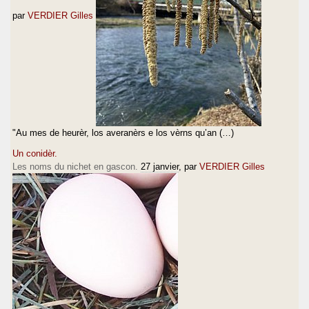
par
VERDIER Gilles
"Au mes de heurèr, los averanèrs e los vèrns qu’an (…)
Un conidèr.
Les noms du nichet en gascon.
27 janvier
, par
VERDIER Gilles