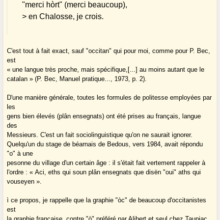
"merci hòrt" (merci beaucoup),
> en Chalosse, je crois.
C'est tout à fait exact, sauf "occitan" qui pour moi, comme pour P. Bec,
est
« une langue très proche, mais spécifique,[...] au moins autant que le
catalan » (P. Bec, Manuel pratique..., 1973, p. 2).
D'une manière générale, toutes les formules de politesse employées par
les
gens bien élevés (plân ensegnats) ont été prises au français, langue
des
Messieurs. C'est un fait sociolinguistique qu'on ne saurait ignorer.
Quelqu'un du stage de béarnais de Bedous, vers 1984, avait répondu
"o" à une
pesonne du village d'un certain âge : il s'était fait vertement rappeler à
l'ordre : « Aci, eths qui soun plân ensegnats que disën "oui" aths qui
vouseyen ».
ì ce propos, je rappelle que la graphie "òc" de beaucoup d'occitanistes
est
la graphie française, contre "ò" préféré par Alibert et seul chez Taupiac,