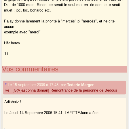
Dic. de 1000 mots. Sinon, ce serait le seul mot en -òc dont le -c seait
muet : jòc, lòc, boharòc etc.
Palay donne larement la priorité à "mercés" pi "mercès", et ne cite
aucun
exemple avec "merci"
Hèt beroy.
J.L.
Vos commentaires
#
Le 15 septembre 2006 à 17:48
,
par
Tederic Merger
Re : [G(V)asconha doman] Remontrance de la personne de Bedous
Adishatz !
Le Jeudi 14 Septembre 2006 15:41, LAFITTEJann a écrit :