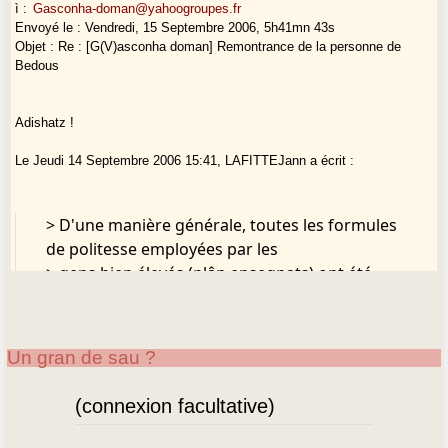
ì :
Gasconha-doman@yahoogroupes.fr
Envoyé le : Vendredi, 15 Septembre 2006, 5h41mn 43s
Objet : Re : [G(V)asconha doman] Remontrance de la personne de
Bedous
Adishatz !
Le Jeudi 14 Septembre 2006 15:41, LAFITTEJann a écrit :
> D'une manière générale, toutes les formules
de politesse employées par les
> gens bien élevés (plân ensegnats) ont été
prises au français, langue des
> Messieurs. C'est un fait sociolinguistique
qu'on ne saurait ignorer.
Un gran de sau ?
> Quelqu'un du stage de béarnais de Bedous,
vers 1984, avait répondu "o" à
(connexion facultative)
> une pesonne du village d'un certain âge : il
s'était fait vertement