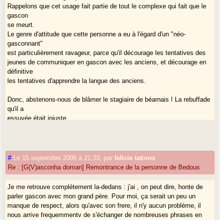
Rappelons que cet usage fait partie de tout le complexe qui fait que le
gascon
se meurt.
Le genre d'attitude que cette personne a eu à l'égard d'un "néo-
gasconnant"
est particulièrement ravageur, parce qu'il décourage les tentatives des
jeunes de communiquer en gascon avec les anciens, et décourage en
définitive
les tentatives d'apprendre la langue des anciens.
Donc, abstenons-nous de blâmer le stagiaire de béarnais ! La rebuffade
qu'il a
essuyée était injuste.
Quelle attitude individuelle faudrait-il adopter dans cette situation ? Le
plus facile est de communiquer systématiquement en français avec les
autochtones, ce qui est à l'opposé du but fixé par le stage de
béarnais...
#
Le 15 septembre 2006 à 21:33
,
par
felicie tations
Il faut donc probablement louvoyer pour créer une situation où les
Re : [G(V)asconha doman] Remontrance de la personne de Bedous
réticences
de la personne gasconophone sont levées...
Je me retrouve complétement la-dedans : j'ai , on peut dire, honte de
parler gascon avec mon grand père. Pour moi, ça serait un peu un
Collectivement, et pour que ce genre de difficultés n'existe plus, c'est
manque de respect, alors qu'avec son frere, il n'y aucun problème, il
une
nous arrive frequemmentv de s'échanger de nombreuses phrases en