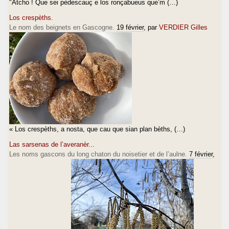
"Atcho ! Que sei pèdescauç e los ronçabueus que’m (…)
Los crespèths.
Le nom des beignets en Gascogne.
19 février
, par
VERDIER Gilles
« Los crespèths, a nosta, que cau que sian plan bèths, (…)
Las sarsenas de l’averanèr...
Les noms gascons du long chaton du noisetier et de l’aulne.
7 février
,