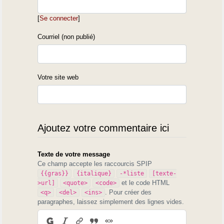
[
Se connecter
]
Courriel (non publié)
Votre site web
Ajoutez votre commentaire ici
Texte de votre message
Ce champ accepte les raccourcis SPIP
{{gras}}
{italique}
-*liste
[texte-
et le code HTML
>url]
<quote>
<code>
. Pour créer des
<q>
<del>
<ins>
paragraphes, laissez simplement des lignes vides.