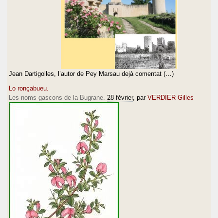
Jean Dartigolles, l’autor de Pey Marsau dejà comentat (…)
Lo ronçabueu.
Les noms gascons de la Bugrane.
28 février
, par
VERDIER Gilles