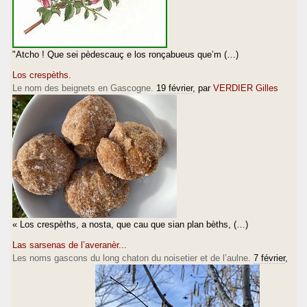
"Atcho ! Que sei pèdescauç e los ronçabueus que’m (…)
Los crespèths.
Le nom des beignets en Gascogne.
19 février
, par
VERDIER Gilles
« Los crespèths, a nosta, que cau que sian plan bèths, (…)
Las sarsenas de l’averanèr...
Les noms gascons du long chaton du noisetier et de l’aulne.
7 février
,