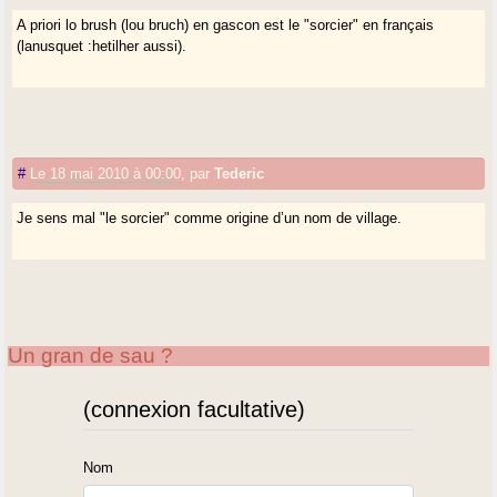
A priori lo brush (lou bruch) en gascon est le "sorcier" en français
(lanusquet :hetilher aussi).
#
Le 18 mai 2010 à 00:00
,
par
Tederic
Je sens mal "le sorcier" comme origine d’un nom de village.
Un gran de sau ?
(connexion facultative)
Nom