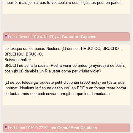
mouillé, mais je n’ai pas le vocabulaire des lingüistes pour en parler...
#
Le 27 février 2010 à 19:09
,
par
l’aurador d’agenés
Le lexique du lectourois Noulens (1) donne : BRUCHOC, BRUCHOT,
BRUCHOU, BRUCHO.
Buisson, hallier.
BRUCH ne serià la racina. Podrià venir de brucs (bruyères) o de bush,
bosh (buis) dambés un R ajustat coma per vriulet violet)
(1) se pòt telecargar aqueste petit dictionari (2300 mots) en tustar sus
Internet "Noulens la flahuto gascouno" en PDF o en format teste borrat
de fautas mès que pòdi enviar corregit as que lou damadaran.
#
Le 17 mai 2010 à 22:50
,
par
Gerard Sent-Gaudens