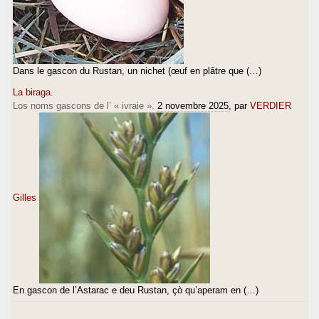
Dans le gascon du Rustan, un nichet (œuf en plâtre que (…)
La biraga.
Los noms gascons de l’ « ivraie ».
2 novembre 2025
, par
VERDIER
Gilles
En gascon de l’Astarac e deu Rustan, çò qu’aperam en (…)