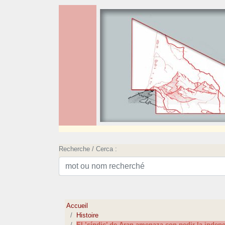
Recherche / Cerca :
Accueil
Histoire
El ’síndic’ de Aran amenaza con pedir la indep