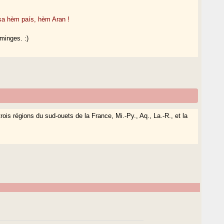
sa hèm país, hèm Aran !
minges. :)
rois régions du sud-ouets de la France, Mi.-Py., Aq., La.-R., et la