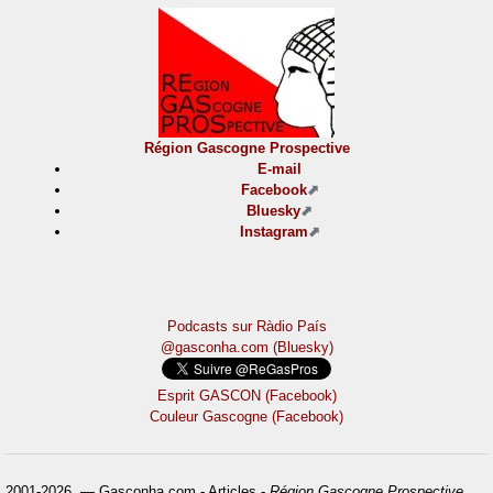
Région Gascogne Prospective
E-mail
Facebook
Bluesky
Instagram
Podcasts sur Ràdio País
@gasconha.com (Bluesky)
Esprit GASCON (Facebook)
Couleur Gascogne (Facebook)
2001-2026 — Gasconha.com - Articles -
Région Gascogne Prospective