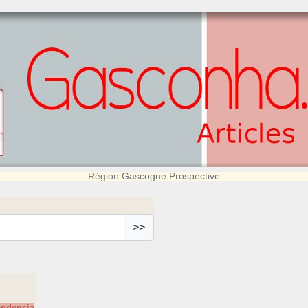
Région Gascogne Prospective
>>
endencia