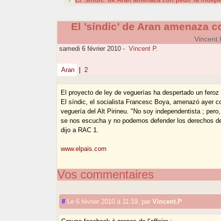
El ’síndic’ de Aran amenaza c
Vincent.
samedi 6 février 2010
-
Vincent P.
Aran
|
2
El proyecto de ley de veguerías ha despertado un feroz 
El síndic, el socialista Francesc Boya, amenazó ayer co
veguería del Alt Pirineu. "No soy independentista ; pero
se nos escucha y no podemos defender los derechos de n
dijo a RAC 1.
www.elpais.com
Vos commentaires
#
Le 6 février 2010 à 11:19
,
par
Vincent.P