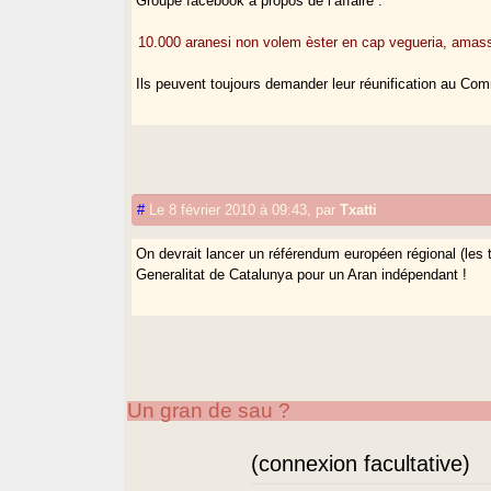
Groupe facebook à propos de l’affaire :
10.000 aranesi non volem èster en cap vegueria, amas
Ils peuvent toujours demander leur réunification au Com
#
Le 8 février 2010 à 09:43
,
par
Txatti
On devrait lancer un référendum européen régional (les t
Generalitat de Catalunya pour un Aran indépendant !
Un gran de sau ?
(connexion facultative)