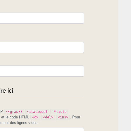
e ici
PIP
{{gras}}
{italique}
-*liste
et le code HTML
. Pour
<q>
<del>
<ins>
ement des lignes vides.