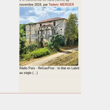
novembre 2024
, par
Tederic MERGER
Ràdio País · ReGasPros : lo blat en Labrit
au sègle (…)