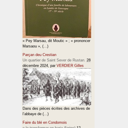
« Pey Marsau, dit Moutic » ; « prononcer
Marsaou », (…)
Parçan deu Crestian
Un quartier de Saint Sever de Rustan.
28
décembre 2024
, par
VERDIER Gilles
Dans des pièces écrites des archives de
l’abbaye de (…)
Faire du blé en Condomois
e lo transformar en haria (farine)
12