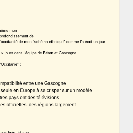
t même mon
approfondissement de
r l'occitanité de mon "schéma ethnique" comme l'a écrit un jour
ux jouer dans l'équipe de Béarn et Gascogne.
"Occitanie" :
compatibilité entre une Gascogne
 seule en Europe à se crisper sur un modèle
utres pays ont des télévisions
es officielles, des régions largement
 pas finie. Et son