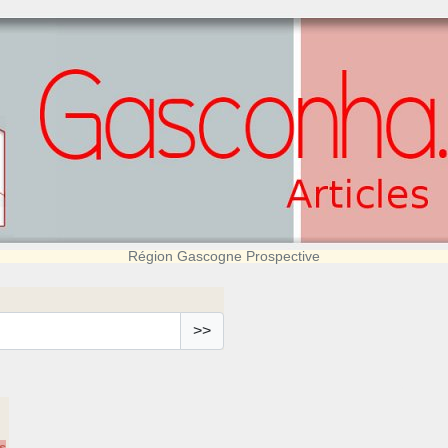
Région Gascogne Prospective
>>
s