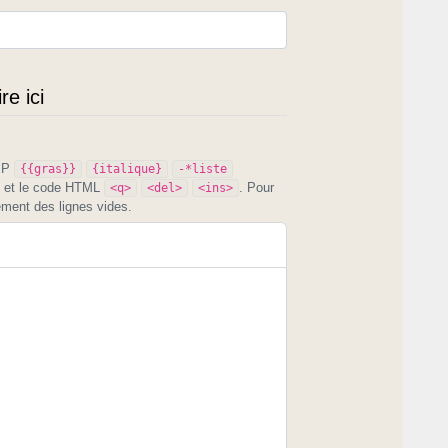
e ici
PIP
{{gras}}
{italique}
-*liste
et le code HTML
. Pour
<q>
<del>
<ins>
ement des lignes vides.