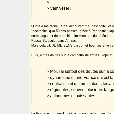
>
> Vam véser !
Quitte à me redire, je n'ai découvert ma "gasconité" e
"occitanité" qu'à 50 ans passés, grâce à Per noste ; l'
notre langue et de notre histoire m'ont conduit à écarte
Pascal Sarpoulet dans Amiras.
Mais cela dit, JE ME SENS gascon et béarnais et je ve
Puis, à mes doutes sur la compatibilité entre Europe et 
> Moi, j'ai surtout des doutes sur la 
> dynamique et une France qui est la
> centraliste et uniformisateur : les a
> régionales, souvent plusieurs langu
> autonomes et puissantes...
La France est ce qu'elle est, avec son histoire, qui n'est