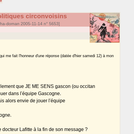
itiques circonvoisins
ha-doman 2005-11-14 n° 5653]
 qui me fait l'honneur d'une réponse (datée d'hier samedi 12) à mon
tellement que JE ME SENS gascon (ou occitan
 jouer dans l'équipe Gascogne.
vais alors envie de jouer l'équipe
cogne.
 docteur Lafitte à la fin de son message ?