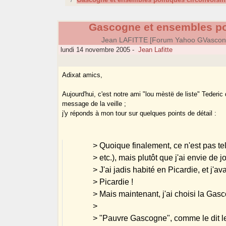
Gascogne et ensembles pol
Jean LAFITTE [Forum Yahoo GVascon
lundi 14 novembre 2005
-
Jean Lafitte
Adixat amics,
Aujourd'hui, c'est notre ami "lou mèstë de liste" Tederic
message de la veille ;
j'y réponds à mon tour sur quelques points de détail :
> Quoique finalement, ce n'est pas 
> etc.), mais plutôt que j'ai envie de
> J'ai jadis habité en Picardie, et j'a
> Picardie !
> Mais maintenant, j'ai choisi la Gas
>
> "Pauvre Gascogne", comme le dit le