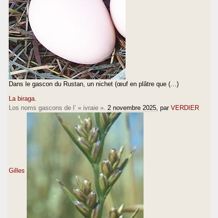
Dans le gascon du Rustan, un nichet (œuf en plâtre que (…)
La biraga.
Los noms gascons de l’ « ivraie ».
2 novembre 2025
, par
VERDIER
Gilles