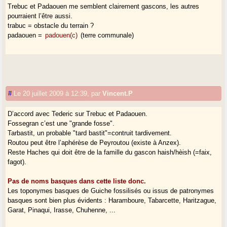
Trebuc et Padaouen me semblent clairement gascons, les autres
pourraient l’être aussi.
trabuc = obstacle du terrain ?
padaouen =
padouen(c)
(terre communale)
#
Le 20 juillet 2009 à 12:39
,
par
Vincent.P
D’accord avec Tederic sur Trebuc et Padaouen.
Fossegran c’est une "grande fosse".
Tarbastit, un probable "tard bastit"=contruit tardivement.
Routou peut être l’aphérèse de Peyroutou (existe à Anzex).
Reste Haches qui doit être de la famille du gascon haish/hèish (=faix,
fagot).
Pas de noms basques dans cette liste donc.
Les toponymes basques de Guiche fossilisés ou issus de patronymes
basques sont bien plus évidents : Haramboure, Tabarcette, Haritzague,
Garat, Pinaqui, Irasse, Chuhenne, ...