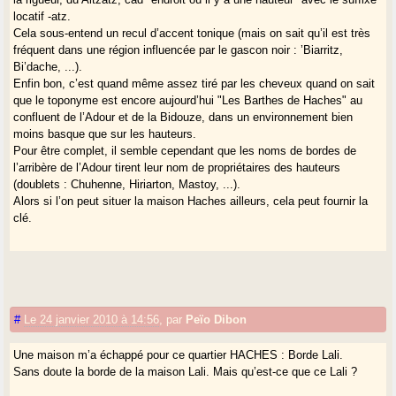
locatif -atz.
Cela sous-entend un recul d’accent tonique (mais on sait qu’il est très
fréquent dans une région influencée par le gascon noir : ’Biarritz,
Bi’dache, ...).
Enfin bon, c’est quand même assez tiré par les cheveux quand on sait
que le toponyme est encore aujourd’hui "Les Barthes de Haches" au
confluent de l’Adour et de la Bidouze, dans un environnement bien
moins basque que sur les hauteurs.
Pour être complet, il semble cependant que les noms de bordes de
l’arribère de l’Adour tirent leur nom de propriétaires des hauteurs
(doublets : Chuhenne, Hiriarton, Mastoy, ...).
Alors si l’on peut situer la maison Haches ailleurs, cela peut fournir la
clé.
#
Le 24 janvier 2010 à 14:56
,
par
Peïo Dibon
Une maison m’a échappé pour ce quartier HACHES : Borde Lali.
Sans doute la borde de la maison Lali. Mais qu’est-ce que ce Lali ?