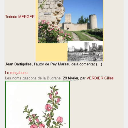
Tederic MERGER
Jean Dartigolles, l’autor de Pey Marsau dejà comentat (…)
Lo ronçabueu.
Les noms gascons de la Bugrane.
28 février
, par
VERDIER Gilles