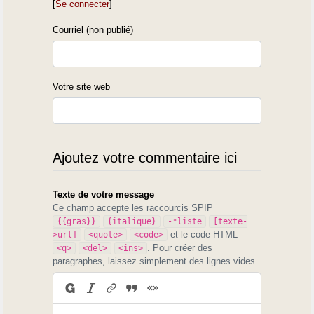
[
Se connecter
]
Courriel (non publié)
Votre site web
Ajoutez votre commentaire ici
Texte de votre message
Ce champ accepte les raccourcis SPIP
{{gras}}
{italique}
-*liste
[texte-
et le code HTML
>url]
<quote>
<code>
. Pour créer des
<q>
<del>
<ins>
paragraphes, laissez simplement des lignes vides.