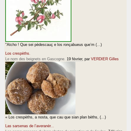
"Atcho ! Que sei pèdescauç e los ronçabueus que’m (…)
Los crespèths.
Le nom des beignets en Gascogne.
19 février
, par
VERDIER Gilles
« Los crespèths, a nosta, que cau que sian plan bèths, (…)
Las sarsenas de l’averanèr...