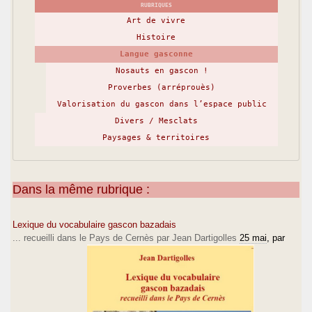
RUBRIQUES
Art de vivre
Histoire
Langue gasconne
Nosauts en gascon !
Proverbes (arréprouès)
Valorisation du gascon dans l’espace public
Divers / Mesclats
Paysages & territoires
Dans la même rubrique :
Lexique du vocabulaire gascon bazadais
... recueilli dans le Pays de Cernès par Jean Dartigolles
25 mai
, par