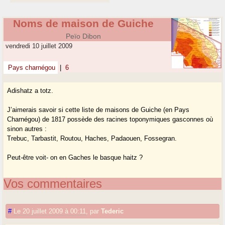
Noms de maison de Guiche
Peïo Dibon
vendredi 10 juillet 2009
Pays charnégou
|
6
Adishatz a totz.
J’aimerais savoir si cette liste de maisons de Guiche (en Pays
Charnégou) de 1817 possède des racines toponymiques gasconnes où
sinon autres :
Trebuc, Tarbastit, Routou, Haches, Padaouen, Fossegran.
Peut-être voit- on en Gaches le basque haitz ?
Vos commentaires
#
Le 20 juillet 2009 à 00:11
,
par
Tederic