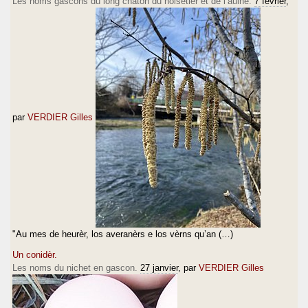
Les noms gascons du long chaton du noisetier et de l’aulne.
7 février
,
par
VERDIER Gilles
"Au mes de heurèr, los averanèrs e los vèrns qu’an (…)
Un conidèr.
Les noms du nichet en gascon.
27 janvier
, par
VERDIER Gilles