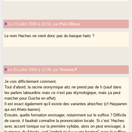
#
Le 23 juillet 2009 à 19:34
,
par
Peïo Dibon
Le nom Haches ne vient donc pas du basque haitz ?
#
Le 25 juillet 2009 à 13:39
,
par
Vincent.P
Je vois difficilement comment.
Tout d’abord, la racine oronymique aitz ne prend pas de h (sauf dans
les parlers labourdins mais ce n’est pas étymologique, mais ça peut
marcher pour Guiche en effet).
Il est exact également qu’il existe des variantes ahez/hez (cf Hasparren
qui est Ahetz-barren).
Ensuite, quelle formation envisager, notamment sur le suffixe ? Difficile
de savoir, il faudrait connaître la prononciation locale. Si c’est ’Haches
avec accent tonique sur la première syllabe, alors on peut envisager, à
la rigueur, du Aitzatz, cad "endroit où il y a une hauteur" avec le suffixe