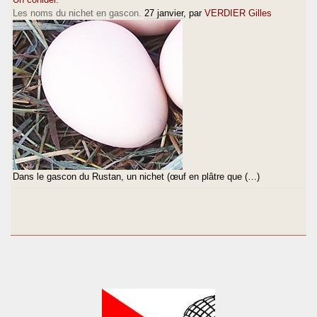
Les noms du nichet en gascon.
27 janvier
, par
VERDIER Gilles
Dans le gascon du Rustan, un nichet (œuf en plâtre que (…)