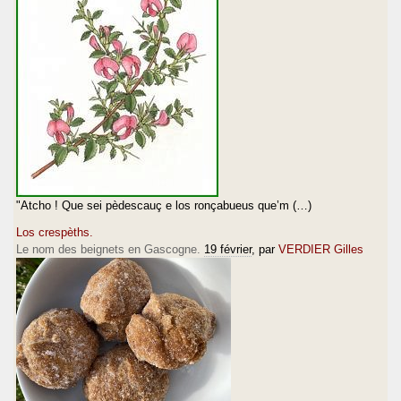
"Atcho ! Que sei pèdescauç e los ronçabueus que’m (…)
Los crespèths.
Le nom des beignets en Gascogne.
19 février
, par
VERDIER Gilles