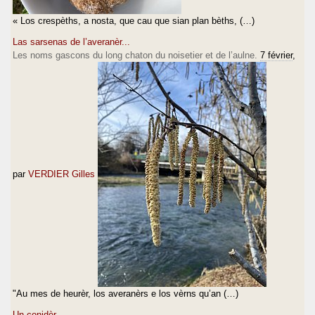
« Los crespèths, a nosta, que cau que sian plan bèths, (…)
Las sarsenas de l’averanèr...
Les noms gascons du long chaton du noisetier et de l’aulne.
7 février
,
par
VERDIER Gilles
"Au mes de heurèr, los averanèrs e los vèrns qu’an (…)
Un conidèr.