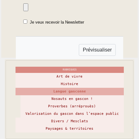
Je veux recevoir la Newsletter
RUBRIQUES
Art de vivre
Histoire
Langue gasconne
Nosauts en gascon !
Proverbes (arréprouès)
Valorisation du gascon dans l’espace public
Divers / Mesclats
Paysages & territoires