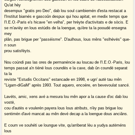
Qu'at hèy
desempux "gratis pro Deo", dab lou soul cambiemén d'esta restacat a
l'Institut biarnés e gascoûn despux qui hou apitat, en medix temps que
l'I.E.O.-Paris e's hicave "en velha", per hrèyte d'activitats e de sòcis. E
se m'avièy en lous estùdis de la loengue, qu'ère ta la pooudé ensegna
mey
plân, pas brigue per "passéisme". D'aulhous, lous mêns "eslhèvës" que-
n soun
prou satisfèyts.
Nou coùndi pas las ores de permanéncie au loucau de l'I.E.O.-Paris, lou
temps passat a'n tiénë lous coundës e la caxe, dab ûn coundë separat
ta la
reviste "Estudis Occitans" estancade en 1998, e ugn' autë tau mên
"Ligam-diGaM" après 1993. Tout aquero, encoère, en bevevoulat sancé.
Lavéts, amic, xens avé a mesura lou mên apor a la cause d'oc dab lou
vostë,
cou d'autës e voulerén payera lous lous atributs, n'èy pas brigue lou
sentimén d'avé mancat au mên devé decap a la loengue dous anciâns.
E coum ve souhéti ue loungue vite, qu'arriberat lèu a yudya autëméns
lous