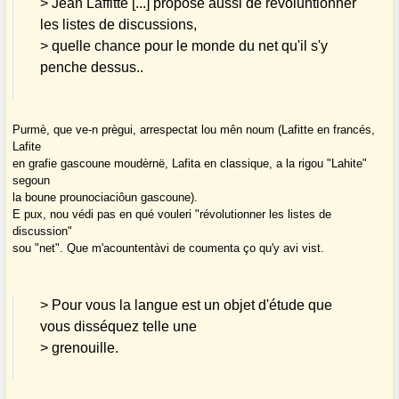
> Jean Laffitte [...] propose aussi de révoluntionner
les listes de discussions,
> quelle chance pour le monde du net qu'il s'y
penche dessus..
Purmè, que ve-n prègui, arrespectat lou mên noum (Lafitte en francés,
Lafite
en grafie gascoune moudèrnë, Lafita en classique, a la rigou "Lahite"
segoun
la boune prounociaciôun gascoune).
E pux, nou védi pas en qué vouleri "révolutionner les listes de
discussion"
sou "net". Que m'acountentàvi de coumenta ço qu'y avi vist.
> Pour vous la langue est un objet d'étude que
vous disséquez telle une
> grenouille.