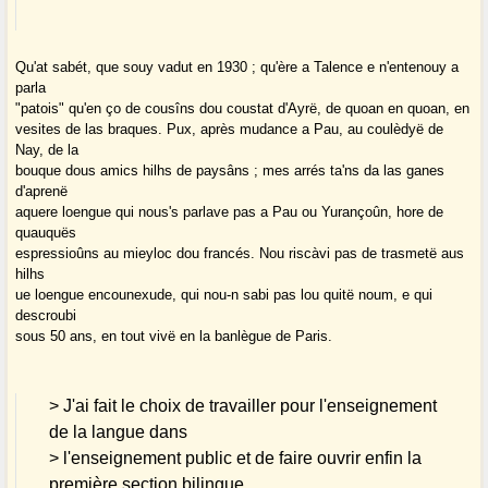
Qu'at sabét, que souy vadut en 1930 ; qu'ère a Talence e n'entenouy a
parla
"patois" qu'en ço de cousîns dou coustat d'Ayrë, de quoan en quoan, en
vesites de las braques. Pux, après mudance a Pau, au coulèdyë de
Nay, de la
bouque dous amics hilhs de paysâns ; mes arrés ta'ns da las ganes
d'aprenë
aquere loengue qui nous's parlave pas a Pau ou Yurançoûn, hore de
quauquës
espressioûns au mieyloc dou francés. Nou riscàvi pas de trasmetë aus
hilhs
ue loengue encounexude, qui nou-n sabi pas lou quitë noum, e qui
descroubi
sous 50 ans, en tout vivë en la banlègue de Paris.
> J'ai fait le choix de travailler pour l'enseignement
de la langue dans
> l'enseignement public et de faire ouvrir enfin la
première section bilingue