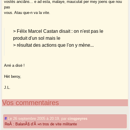
vostës anciâns... e ad esta, malaye, maucutat per mey joens que nou
pas
vous. Atau que-n va la vite.
> Félix Marcel Castan disait : on n'est pas le
produit d'un sol mais le
> résultat des actions que l'on y mène...
Arré a disë !
Hèt beroy,
J.L.
Vos commentaires
#
Le 26 septembre 2005 à 20:19
,
par
cinqpeyres
ReÂ : BalanÃ§ d’Ã »n tros de vite militante