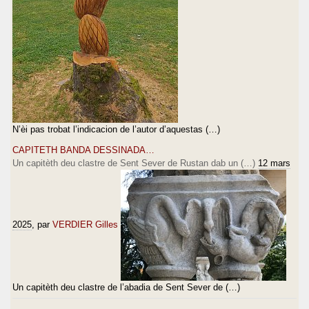
N’èi pas trobat l’indicacion de l’autor d’aquestas (…)
CAPITETH BANDA DESSINADA…
Un capitèth deu clastre de Sent Sever de Rustan dab un (…)
12 mars
2025
, par
VERDIER Gilles
Un capitèth deu clastre de l’abadia de Sent Sever de (…)