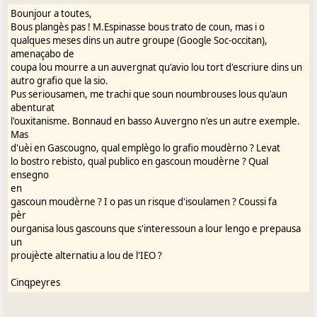
Bounjour a toutes,
Bous plangès pas ! M.Espinasse bous trato de coun, mas i o
qualques meses dins un autre groupe (Google Soc-occitan),
amenaçabo de
coupa lou mourre a un auvergnat qu'avio lou tort d'escriure dins un
autro grafio que la sio.
Pus seriousamen, me trachi que soun noumbrouses lous qu'aun
abenturat
l'ouxitanisme. Bonnaud en basso Auvergno n'es un autre exemple.
Mas
d'uèi en Gascougno, qual emplègo lo grafio moudèrno ? Levat
lo bostro rebisto, qual publico en gascoun moudèrne ? Qual
ensegno
en
gascoun moudèrne ? I o pas un risque d'isoulamen ? Coussi fa
pèr
ourganisa lous gascouns que s'interessoun a lour lengo e prepausa
un
proujècte alternatiu a lou de l'IEO ?
Cinqpeyres