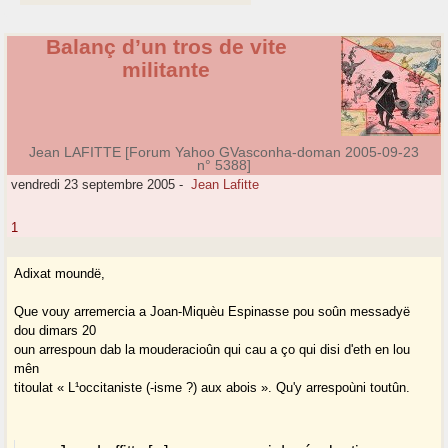
Balanç d’un tros de vite
militante
Jean LAFITTE [Forum Yahoo GVasconha-doman 2005-09-23
n° 5388]
vendredi 23 septembre 2005
-
Jean Lafitte
1
Adixat moundë,
Que vouy arremercia a Joan-Miquèu Espinasse pou soûn messadyë
dou dimars 20
oun arrespoun dab la mouderacioûn qui cau a ço qui disi d'eth en lou
mên
titoulat « L¹occitaniste (-isme ?) aux abois ». Qu'y arrespoùni toutûn.