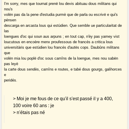
I'm sorry, mes que tournat prenë lou devis abituau dous militans qui
nou's
volën pas da la pene d'estudia purmè que de parla ou escrivë e qui's
pénsen
descarga en arcasta lous qui estùdien. Que semble ue particularitat de
las
loengues d'oc qui soun aus arpuns ; en tout cap, n'èy pas yamey vist
loucutous en encoère menx proufessous de francés a critica lous
universitàris que estùdien lou francés d'autës cops. Daubûns militans
que
volën mia lou poplë d'oc sous camîns de la loengue, mes nou sabën
pas leyë
la carte dous sendès, camîns e routes, e tabé dous gourgs, galihorces
e
peridés.
> Moi je me fous de ce qu'il s'est passé il y a 400,
100 voire 60 ans : je
> n'étais pas né