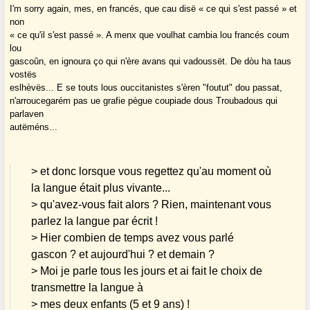
I'm sorry again, mes, en francés, que cau disë « ce qui s'est passé » et
non
« ce qu'il s'est passé ». A menx que voulhat cambia lou francés coum
lou
gascoûn, en ignoura ço qui n'ère avans qui vadoussët. De dòu ha taus
vostës
eslhèvës... E se touts lous ouccitanistes s'èren "foutut" dou passat,
n'arroucegarém pas ue grafie pègue coupiade dous Troubadous qui
parlaven
autëméns...
> et donc lorsque vous regettez qu'au moment où
la langue était plus vivante...
> qu'avez-vous fait alors ? Rien, maintenant vous
parlez la langue par écrit !
> Hier combien de temps avez vous parlé
gascon ? et aujourd'hui ? et demain ?
> Moi je parle tous les jours et ai fait le choix de
transmettre la langue à
> mes deux enfants (5 et 9 ans) !