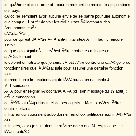
ce quÂ¹on met sous ce mot ; pour le moment du moins, les populations
des pays
dÂ¹oc ne semblent avoir aucune envie de se battre pour une autonomie
quelconque ; il suffit de voir les rÃ©sultats Ã©lectoraux des
Â³autonomistesÂ²
dÃ©clarÃ©s ;
pour ce qui est dÂ¹Ãªtre Â« Â anti-militaristeÂ Â », il faut ici encore
savoir
ce que cela signifieÂ : si cÂ¹est Ãªtre contre les militaires et
spÃ©cialement
le colonel en retraite que je suis, cÂ¹est Ãªtre contre une catÃ©gorie de
fonctionnaires que lÂ¹Ã‰tat paie pour assurer une certaine fonction,
tout
comme il paie le fonctionnaire de lÂ¹Ã©ducation nationale J.-
M. Espinasse
Â« Â pour enseigner lÂ¹occitanÂ Â »Â (cf. son message du 19 aout) ;
drÃ´le conception
de lÂ¹Ã‰tat rÃ©publicain et de ses agents... Mais si cÂ¹est Ãªtre
contre certains
militaires qui voudraient subordonner les choix politiques aux intÃ©rÃªts
des
militaires, alors je suis dans le mÃªme camp que M. Espinasse. Je
lÂ¹ai montrÃ©