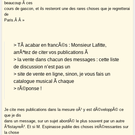
beaucoup Ã ces
cours de gascon, et ils resteront une des rares choses que je regretterai
de
Paris.Â Â »
> TÃ acabar en francÃ©s : Monsieur Lafitte,
arrÃªtez de citer vos publications Ã
> la vente dans chacun des messages : cette liste
de discussion n’est pas un
> site de vente en ligne, sinon, je vous fais un
catalogue musical Ã chaque
> rÃ©ponse !
Je cite mes publications dans la mesure oÃ¹ y est dÃ©veloppÃ© ce
que je dis
dans un message, sur un sujet abordÃ© le plus souvent par un autre
Â³listayreÂ². Et si M. Espinasse publie des choses intÃ©ressantes sur
la chose