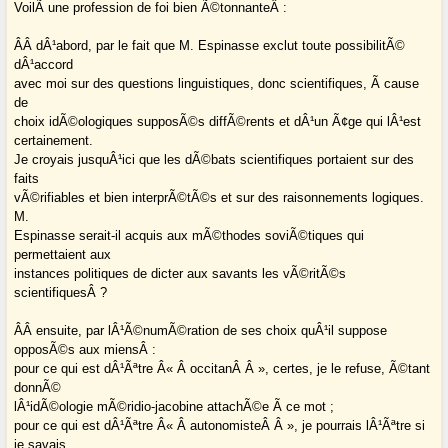
VoilÃ une profession de foi bien Ã©tonnanteÂ :
Â­Â dÂ¹abord, par le fait que M. Espinasse exclut toute possibilitÃ©
dÂ¹accord
avec moi sur des questions linguistiques, donc scientifiques, Ã cause
de
choix idÃ©ologiques supposÃ©s diffÃ©rents et dÂ¹un Ã¢ge qui lÂ¹est
certainement.
Je croyais jusquÂ¹ici que les dÃ©bats scientifiques portaient sur des
faits
vÃ©rifiables et bien interprÃ©tÃ©s et sur des raisonnements logiques.
M.
Espinasse serait-il acquis aux mÃ©thodes soviÃ©tiques qui
permettaient aux
instances politiques de dicter aux savants les vÃ©ritÃ©s
scientifiquesÂ ?
Â­Â ensuite, par lÂ¹Ã©numÃ©ration de ses choix quÂ¹il suppose
opposÃ©s aux miensÂ :
pour ce qui est dÂ¹Ãªtre Â« Â occitanÂ Â », certes, je le refuse, Ã©tant
donnÃ©
lÂ¹idÃ©ologie mÃ©ridio-jacobine attachÃ©e Ã ce mot ;
pour ce qui est dÂ¹Ãªtre Â« Â autonomisteÂ Â », je pourrais lÂ¹Ãªtre si
je savais