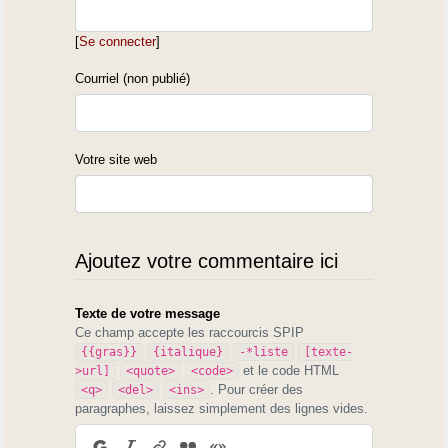
[
Se connecter
]
Courriel (non publié)
Votre site web
Ajoutez votre commentaire ici
Texte de votre message
Ce champ accepte les raccourcis SPIP
{{gras}}
{italique}
-*liste
[texte-
et le code HTML
>url]
<quote>
<code>
. Pour créer des
<q>
<del>
<ins>
paragraphes, laissez simplement des lignes vides.