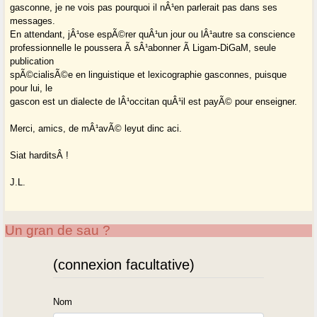
gasconne, je ne vois pas pourquoi il nÂ¹en parlerait pas dans ses
messages.
En attendant, jÂ¹ose espÃ©rer quÂ¹un jour ou lÂ¹autre sa conscience
professionnelle le poussera Ã sÂ¹abonner Ã Ligam-DiGaM, seule
publication
spÃ©cialisÃ©e en linguistique et lexicographie gasconnes, puisque
pour lui, le
gascon est un dialecte de lÂ¹occitan quÂ¹il est payÃ© pour enseigner.
Merci, amics, de mÂ¹avÃ© leyut dinc aci.
Siat harditsÂ !
J.L.
Un gran de sau ?
(connexion facultative)
Nom