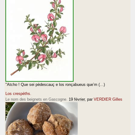
"Atcho ! Que sei pèdescauç e los ronçabueus que’m (…)
Los crespèths.
Le nom des beignets en Gascogne.
19 février
, par
VERDIER Gilles