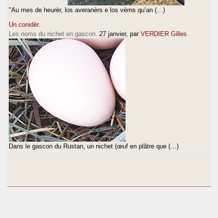
"Au mes de heurèr, los averanèrs e los vèrns qu’an (…)
Un conidèr.
Les noms du nichet en gascon.
27 janvier
, par
VERDIER Gilles
Dans le gascon du Rustan, un nichet (œuf en plâtre que (…)