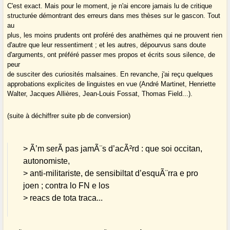
C'est exact. Mais pour le moment, je n'ai encore jamais lu de critique
structurée démontrant des erreurs dans mes thèses sur le gascon. Tout
au
plus, les moins prudents ont proféré des anathèmes qui ne prouvent rien
d'autre que leur ressentiment ; et les autres, dépourvus sans doute
d'arguments, ont préféré passer mes propos et écrits sous silence, de
peur
de susciter des curiosités malsaines. En revanche, j'ai reçu quelques
approbations explicites de linguistes en vue (André Martinet, Henriette
Walter, Jacques Allières, Jean-Louis Fossat, Thomas Field...).
(suite à déchiffrer suite pb de conversion)
> Ã’m serÃ pas jamÃ¨s d’acÃ²rd : que soi occitan,
autonomiste,
> anti-militariste, de sensibiltat d’esquÃ¨rra e pro
joen ; contra lo FN e los
> reacs de tota traca...