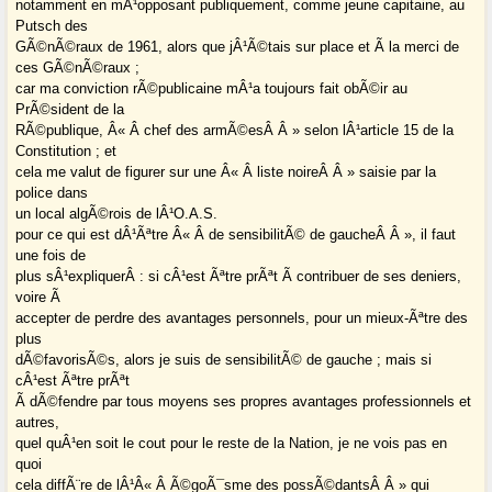
notamment en mÂ¹opposant publiquement, comme jeune capitaine, au
Putsch des
GÃ©nÃ©raux de 1961, alors que jÂ¹Ã©tais sur place et Ã la merci de
ces GÃ©nÃ©raux ;
car ma conviction rÃ©publicaine mÂ¹a toujours fait obÃ©ir au
PrÃ©sident de la
RÃ©publique, Â« Â chef des armÃ©esÂ Â » selon lÂ¹article 15 de la
Constitution ; et
cela me valut de figurer sur une Â« Â liste noireÂ Â » saisie par la
police dans
un local algÃ©rois de lÂ¹O.A.S.
pour ce qui est dÂ¹Ãªtre Â« Â de sensibilitÃ© de gaucheÂ Â », il faut
une fois de
plus sÂ¹expliquerÂ : si cÂ¹est Ãªtre prÃªt Ã contribuer de ses deniers,
voire Ã
accepter de perdre des avantages personnels, pour un mieux-Ãªtre des
plus
dÃ©favorisÃ©s, alors je suis de sensibilitÃ© de gauche ; mais si
cÂ¹est Ãªtre prÃªt
Ã dÃ©fendre par tous moyens ses propres avantages professionnels et
autres,
quel quÂ¹en soit le cout pour le reste de la Nation, je ne vois pas en
quoi
cela diffÃ¨re de lÂ¹Â« Â Ã©goÃ¯sme des possÃ©dantsÂ Â » qui