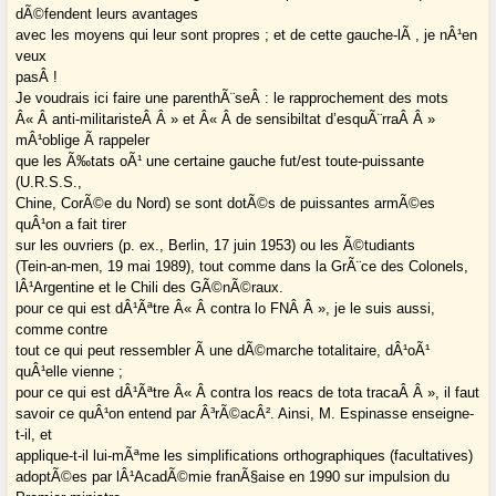
dÃ©fendent leurs avantages
avec les moyens qui leur sont propres ; et de cette gauche-lÃ , je nÂ¹en
veux
pasÂ !
Je voudrais ici faire une parenthÃ¨seÂ : le rapprochement des mots
Â« Â anti-militaristeÂ Â » et Â« Â de sensibiltat d’esquÃ¨rraÂ Â »
mÂ¹oblige Ã rappeler
que les Ã‰tats oÃ¹ une certaine gauche fut/est toute-puissante
(U.R.S.S.,
Chine, CorÃ©e du Nord) se sont dotÃ©s de puissantes armÃ©es
quÂ¹on a fait tirer
sur les ouvriers (p. ex., Berlin, 17 juin 1953) ou les Ã©tudiants
(Tein-an-men, 19 mai 1989), tout comme dans la GrÃ¨ce des Colonels,
lÂ¹Argentine et le Chili des GÃ©nÃ©raux.
pour ce qui est dÂ¹Ãªtre Â« Â contra lo FNÂ Â », je le suis aussi,
comme contre
tout ce qui peut ressembler Ã une dÃ©marche totalitaire, dÂ¹oÃ¹
quÂ¹elle vienne ;
pour ce qui est dÂ¹Ãªtre Â« Â contra los reacs de tota tracaÂ Â », il faut
savoir ce quÂ¹on entend par Â³rÃ©acÂ². Ainsi, M. Espinasse enseigne-
t-il, et
applique-t-il lui-mÃªme les simplifications orthographiques (facultatives)
adoptÃ©es par lÂ¹AcadÃ©mie franÃ§aise en 1990 sur impulsion du