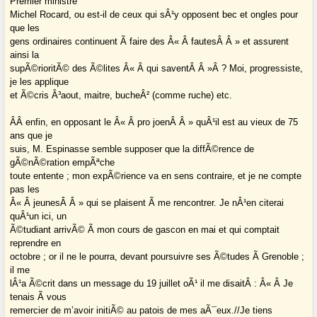
Premier ministre
Michel Rocard, ou est-il de ceux qui sÂ¹y opposent bec et ongles pour
que les
gens ordinaires continuent Ã faire des Â« Â fautesÂ Â » et assurent
ainsi la
supÃ©rioritÃ© des Ã©lites Â« Â qui saventÂ Â »Â ? Moi, progressiste,
je les applique
et Ã©cris Â³aout, maitre, bucheÂ² (comme ruche) etc.
Â­Â enfin, en opposant le Â« Â pro joenÂ Â » quÂ¹il est au vieux de 75
ans que je
suis, M. Espinasse semble supposer que la diffÃ©rence de
gÃ©nÃ©ration empÃªche
toute entente ; mon expÃ©rience va en sens contraire, et je ne compte
pas les
Â« Â jeunesÂ Â » qui se plaisent Ã me rencontrer. Je nÂ¹en citerai
quÂ¹un ici, un
Ã©tudiant arrivÃ© Ã mon cours de gascon en mai et qui comptait
reprendre en
octobre ; or il ne le pourra, devant poursuivre ses Ã©tudes Ã Grenoble ;
il me
lÂ¹a Ã©crit dans un message du 19 juillet oÃ¹ il me disaitÂ : Â« Â Je
tenais Ã vous
remercier de m’avoir initiÃ© au patois de mes aÃ¯eux.//Je tiens